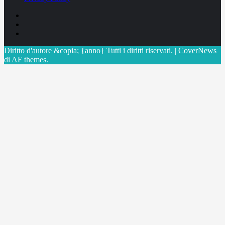
Facebook
Linkedin
X
Diritto d'autore &copia; {anno} Tutti i diritti riservati.
|
CoverNews
di AF themes.