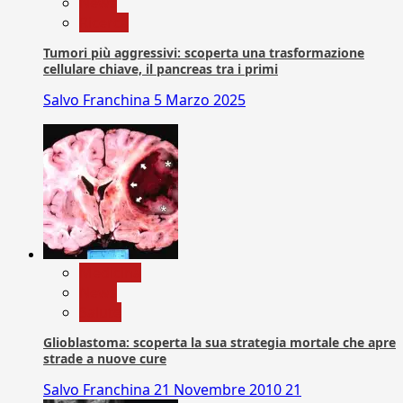
News
Ricerca
Tumori più aggressivi: scoperta una trasformazione
cellulare chiave, il pancreas tra i primi
Salvo Franchina
5 Marzo 2025
Medicina
News
Salute
Glioblastoma: scoperta la sua strategia mortale che apre
strade a nuove cure
Salvo Franchina
21 Novembre 2010
21