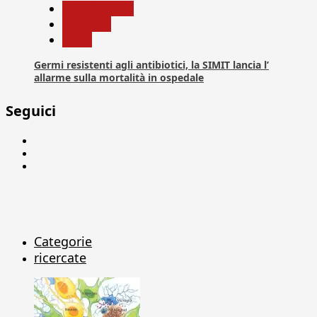
Com. Stampa
Medicina
News
Germi resistenti agli antibiotici, la SIMIT lancia l’
allarme sulla mortalità in ospedale
Seguici
Facebook
Linkedin
X
Categorie
ricercate