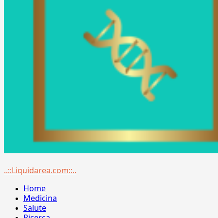
Menu
..::Liquidarea.com::..
principale
Home
Medicina
Salute
Ricerca