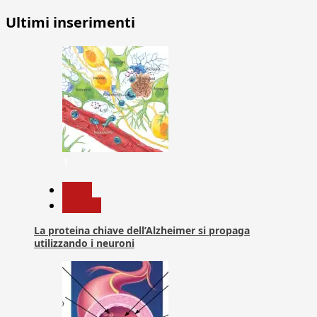
Ultimi inserimenti
1
News
Ricerca
La proteina chiave dell’Alzheimer si propaga
utilizzando i neuroni