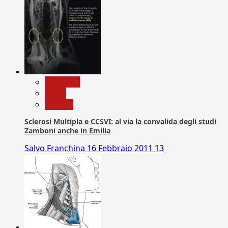
Medicina
News
Ricerca
Sclerosi Multipla e CCSVI: al via la convalida degli studi
Zamboni anche in Emilia
Salvo Franchina
16 Febbraio 2011
13