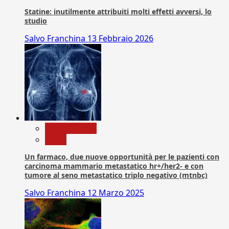
Statine: inutilmente attribuiti molti effetti avversi, lo
studio
Salvo Franchina
13 Febbraio 2026
Com. Stampa
News
Un farmaco, due nuove opportunità per le pazienti con
carcinoma mammario metastatico hr+/her2- e con
tumore al seno metastatico triplo negativo (mtnbc)
Salvo Franchina
12 Marzo 2025