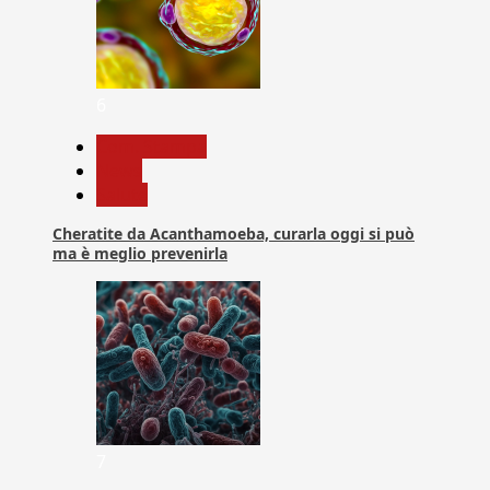
6
Com. Stampa
News
Salute
Cheratite da Acanthamoeba, curarla oggi si può
ma è meglio prevenirla
7