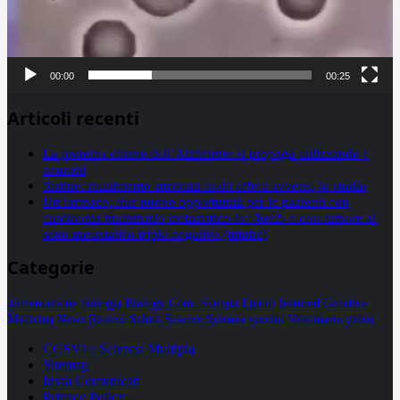
00:00
00:25
Articoli recenti
La proteina chiave dell’Alzheimer si propaga utilizzando i
neuroni
Statine: inutilmente attribuiti molti effetti avversi, lo studio
Un farmaco, due nuove opportunità per le pazienti con
carcinoma mammario metastatico hr+/her2- e con tumore al
seno metastatico triplo negativo (mtnbc)
Categorie
alimentazione
biologia
Biology
Com. Stampa
Epatiti
featured
Genetica
Medicina
News
Ricerca
Salute
Science
Scienza
vaccini
Veterinaria
video
CCSVI e Sclerosi Multipla
Sitemap
Invia Comunicati
Privacy Policy