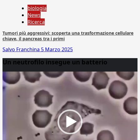
biologia
News
Ricerca
Tumori più aggressivi: scoperta una trasformazione cellulare
chiave, il pancreas tra i primi
Salvo Franchina
5 Marzo 2025
Un neutrofilo insegue un batterio
Video
Player