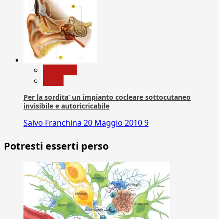
Medicina
News
Per la sordita’ un impianto cocleare sottocutaneo
invisibile e autoricricabile
Salvo Franchina
20 Maggio 2010
9
Potresti esserti perso