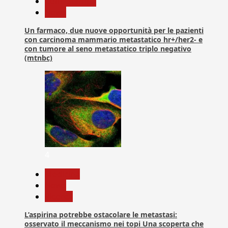
Com. Stampa
News
Un farmaco, due nuove opportunità per le pazienti
con carcinoma mammario metastatico hr+/her2- e
con tumore al seno metastatico triplo negativo
(mtnbc)
4
Medicina
News
Ricerca
L’aspirina potrebbe ostacolare le metastasi:
osservato il meccanismo nei topi Una scoperta che