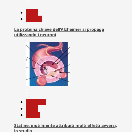
1
News
Ricerca
La proteina chiave dell’Alzheimer si propaga
utilizzando i neuroni
2
Medicina
News
Salute
Statine: inutilmente attribuiti molti effetti avversi,
lo studio