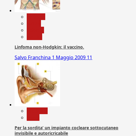
biologia
Salute
Scienza
vaccini
Linfoma non-Hodgkin: il vaccino.
Salvo Franchina
1 Maggio 2009
11
Medicina
News
Per la sordita’ un impianto cocleare sottocutaneo
invisibile e autoricricabile