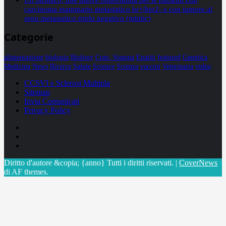
carcinoma mammario metastatico hr+/her2- e con tumore al
seno metastatico triplo negativo (mtnbc)
Categorie
alimentazione
biologia
Biology
Com. Stampa
Epatiti
featured
Genetica
Medicina
News
Ricerca
Salute
Science
Scienza
vaccini
Veterinaria
video
CCSVI e Sclerosi Multipla
Sitemap
Invia Comunicati
Privacy Policy
Facebook
Linkedin
X
Diritto d'autore &copia; {anno} Tutti i diritti riservati.
|
CoverNews
di AF themes.