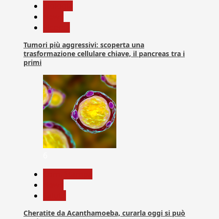
biologia
News
Ricerca
Tumori più aggressivi: scoperta una
trasformazione cellulare chiave, il pancreas tra i
primi
6
Com. Stampa
News
Salute
Cheratite da Acanthamoeba, curarla oggi si può