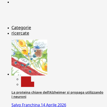
X
Categorie
ricercate
News
Ricerca
La proteina chiave dell’Alzheimer si propaga utilizzando
i neuroni
Salvo Franchina
14 Aprile 2026