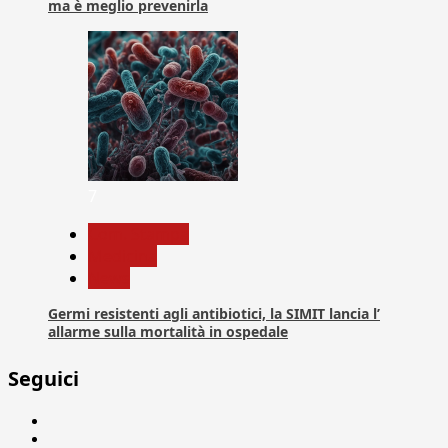
ma è meglio prevenirla
7
Com. Stampa
Medicina
News
Germi resistenti agli antibiotici, la SIMIT lancia l’
allarme sulla mortalità in ospedale
Seguici
Facebook
Linkedin