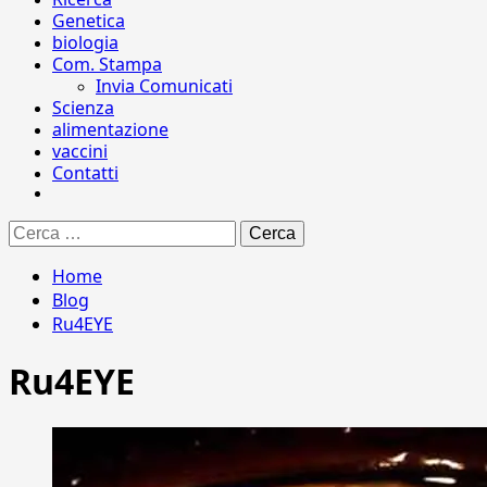
Genetica
biologia
Com. Stampa
Invia Comunicati
Scienza
alimentazione
vaccini
Contatti
Ricerca
per:
Home
Blog
Ru4EYE
Ru4EYE