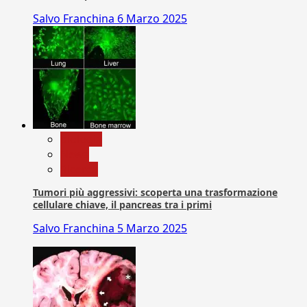
Salvo Franchina
6 Marzo 2025
biologia
News
Ricerca
Tumori più aggressivi: scoperta una trasformazione
cellulare chiave, il pancreas tra i primi
Salvo Franchina
5 Marzo 2025