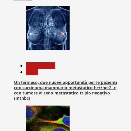
3
Com. Stampa
News
Un farmaco, due nuove opportunità per le pazienti
con carcinoma mammario metastatico hr+/her2- e
con tumore al seno metastatico triplo negativo
(mtnbc)