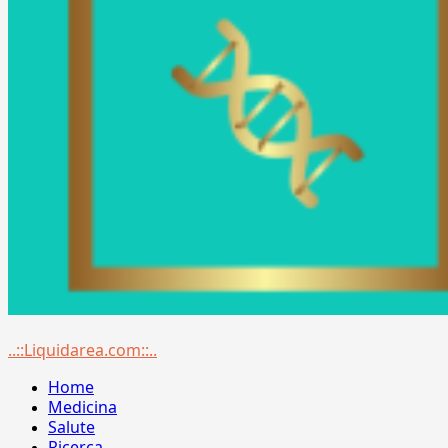
Menu
..::Liquidarea.com::..
principale
Home
Medicina
Salute
Ricerca