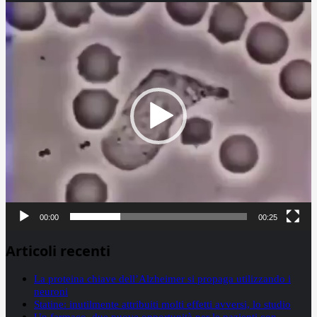
Video
Player
00:00
00:25
Articoli recenti
La proteina chiave dell’Alzheimer si propaga utilizzando i
neuroni
Statine: inutilmente attribuiti molti effetti avversi, lo studio
Un farmaco, due nuove opportunità per le pazienti con