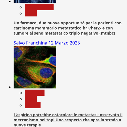
Com. Stampa
News
Un farmaco, due nuove opportunità per le pazienti con
carcinoma mammario metastatico hr+/her2- e con
tumore al seno metastatico triplo negativo (mtnbc)
Salvo Franchina
12 Marzo 2025
Medicina
News
Ricerca
L’aspirina potrebbe ostacolare le metastasi: osservato il
meccanismo nei topi Una scoperta che apre la strada a
nuove terapie