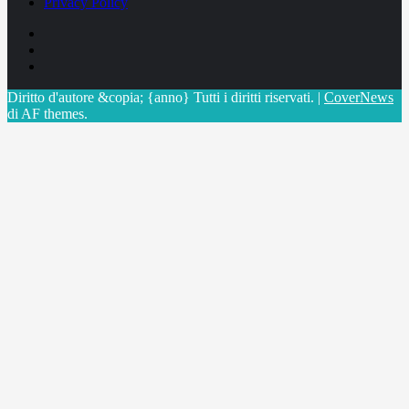
Privacy Policy
Facebook
Linkedin
X
Diritto d'autore &copia; {anno} Tutti i diritti riservati.
|
CoverNews
di AF themes.