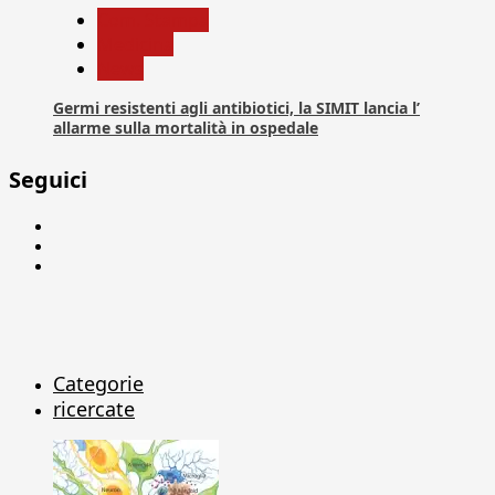
Com. Stampa
Medicina
News
Germi resistenti agli antibiotici, la SIMIT lancia l’
allarme sulla mortalità in ospedale
Seguici
Facebook
Linkedin
X
Categorie
ricercate