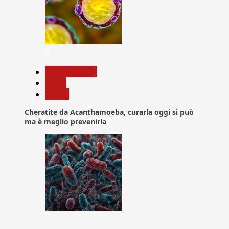
6
Com. Stampa
News
Salute
Cheratite da Acanthamoeba, curarla oggi si può
ma è meglio prevenirla
7