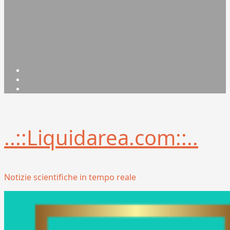
Facebook
Linkedin
X
..::Liquidarea.com::..
Notizie scientifiche in tempo reale