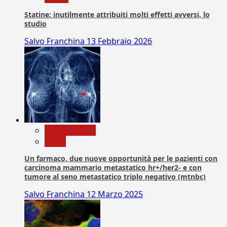
Statine: inutilmente attribuiti molti effetti avversi, lo
studio
Salvo Franchina
13 Febbraio 2026
Com. Stampa
News
Un farmaco, due nuove opportunità per le pazienti con
carcinoma mammario metastatico hr+/her2- e con
tumore al seno metastatico triplo negativo (mtnbc)
Salvo Franchina
12 Marzo 2025