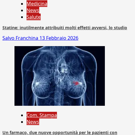
Medicina
News
Salute
Statine: inutilmente attribuiti molti effetti avversi, lo studio
Salvo Franchina
13 Febbraio 2026
Com. Stampa
News
Un farmaco, due nuove opportunità per le pazienti con