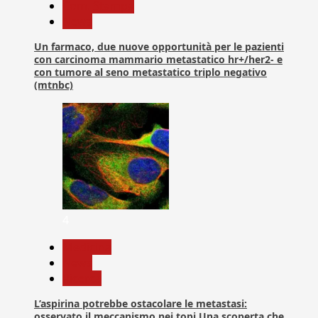
Com. Stampa
News
Un farmaco, due nuove opportunità per le pazienti
con carcinoma mammario metastatico hr+/her2- e
con tumore al seno metastatico triplo negativo
(mtnbc)
4
Medicina
News
Ricerca
L’aspirina potrebbe ostacolare le metastasi:
osservato il meccanismo nei topi Una scoperta che