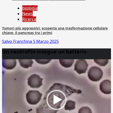
biologia
News
Ricerca
Tumori più aggressivi: scoperta una trasformazione cellulare
chiave, il pancreas tra i primi
Salvo Franchina
5 Marzo 2025
Un neutrofilo insegue un batterio
Video
Player