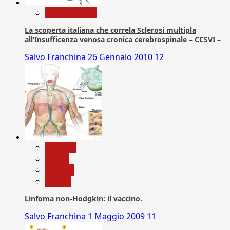
Com. Stampa
La scoperta italiana che correla Sclerosi multipla
all’Insufficenza venosa cronica cerebrospinale – CCSVI –
Salvo Franchina
26 Gennaio 2010
12
biologia
Salute
Scienza
vaccini
Linfoma non-Hodgkin: il vaccino.
Salvo Franchina
1 Maggio 2009
11