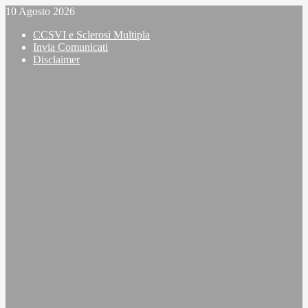
Vai
10 Agosto 2026
al
CCSVI e Sclerosi Multipla
contenuto
Invia Comunicati
Disclaimer