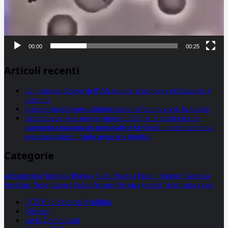
00:00
00:25
Articoli recenti
La proteina chiave dell’Alzheimer si propaga utilizzando i
neuroni
Statine: inutilmente attribuiti molti effetti avversi, lo studio
Un farmaco, due nuove opportunità per le pazienti con
carcinoma mammario metastatico hr+/her2- e con tumore al
seno metastatico triplo negativo (mtnbc)
Categorie
alimentazione
biologia
Biology
Com. Stampa
Epatiti
featured
Genetica
Medicina
News
Ricerca
Salute
Science
Scienza
vaccini
Veterinaria
video
CCSVI e Sclerosi Multipla
Sitemap
Invia Comunicati