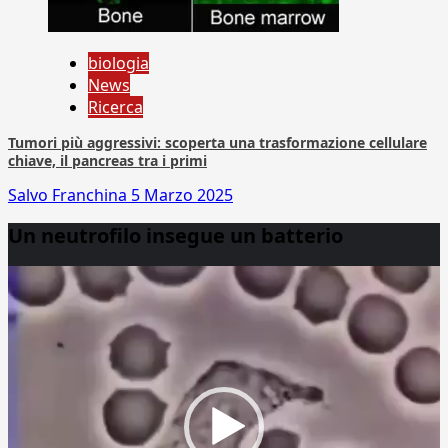
biologia
News
Ricerca
Tumori più aggressivi: scoperta una trasformazione cellulare
chiave, il pancreas tra i primi
Salvo Franchina
5 Marzo 2025
Un neutrofilo insegue un batterio
Video
Player