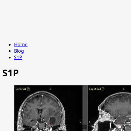
Home
Blog
S1P
S1P