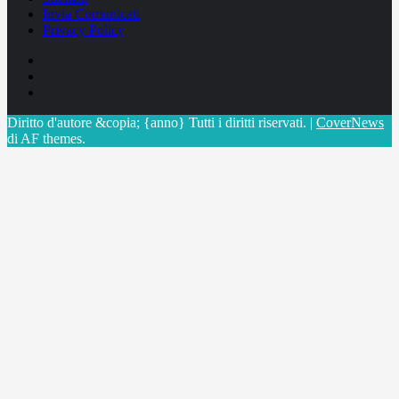
Invia Comunicati
Privacy Policy
Facebook
Linkedin
X
Diritto d'autore &copia; {anno} Tutti i diritti riservati.
|
CoverNews
di AF themes.