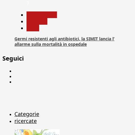
7
Com. Stampa
Medicina
News
Germi resistenti agli antibiotici, la SIMIT lancia l’
allarme sulla mortalità in ospedale
Seguici
Facebook
Linkedin
X
Categorie
ricercate