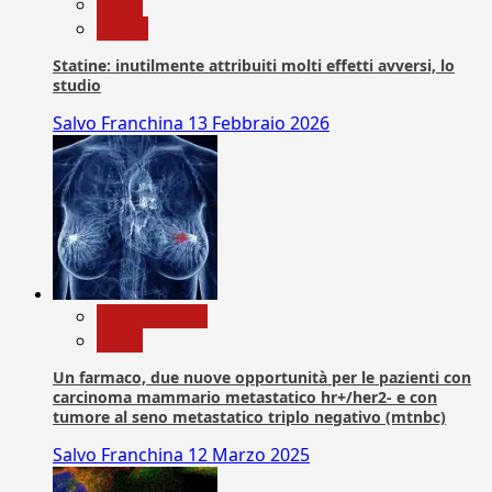
News
Salute
Statine: inutilmente attribuiti molti effetti avversi, lo
studio
Salvo Franchina
13 Febbraio 2026
Com. Stampa
News
Un farmaco, due nuove opportunità per le pazienti con
carcinoma mammario metastatico hr+/her2- e con
tumore al seno metastatico triplo negativo (mtnbc)
Salvo Franchina
12 Marzo 2025