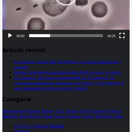
00:00
00:25
Articoli recenti
La proteina chiave dell’Alzheimer si propaga utilizzando i
neuroni
Statine: inutilmente attribuiti molti effetti avversi, lo studio
Un farmaco, due nuove opportunità per le pazienti con
carcinoma mammario metastatico hr+/her2- e con tumore al
seno metastatico triplo negativo (mtnbc)
Categorie
alimentazione
biologia
Biology
Com. Stampa
Epatiti
featured
Genetica
Medicina
News
Ricerca
Salute
Science
Scienza
vaccini
Veterinaria
video
CCSVI e Sclerosi Multipla
Sitemap