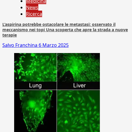
Medicina
News
Ricerca
L’aspirina potrebbe ostacolare le metastasi: osservato il
meccanismo nei topi Una scoperta che apre la strada a nuove
terapie
Salvo Franchina
6 Marzo 2025