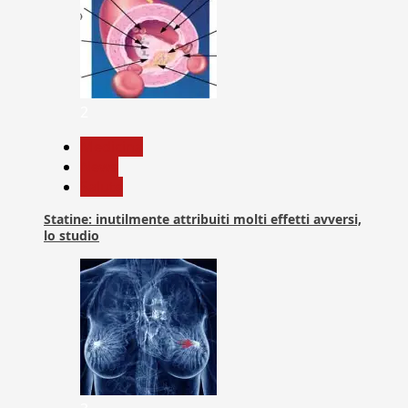
2
Medicina
News
Salute
Statine: inutilmente attribuiti molti effetti avversi,
lo studio