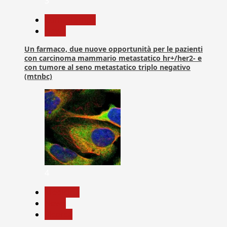
3
Com. Stampa
News
Un farmaco, due nuove opportunità per le pazienti
con carcinoma mammario metastatico hr+/her2- e
con tumore al seno metastatico triplo negativo
(mtnbc)
4
Medicina
News
Ricerca