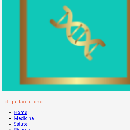
Menu
..::Liquidarea.com::..
principale
Home
Medicina
Salute
Ricerca