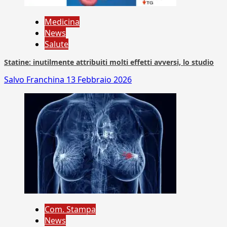
Medicina
News
Salute
Statine: inutilmente attribuiti molti effetti avversi, lo studio
Salvo Franchina
13 Febbraio 2026
Com. Stampa
News