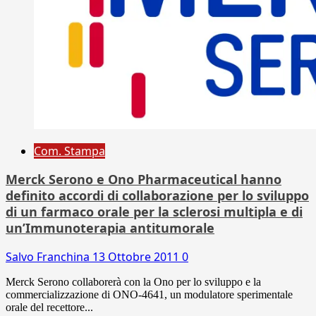
Com. Stampa
Merck Serono e Ono Pharmaceutical hanno
definito accordi di collaborazione per lo sviluppo
di un farmaco orale per la sclerosi multipla e di
un’Immunoterapia antitumorale
Salvo Franchina
13 Ottobre 2011
0
Merck Serono collaborerà con la Ono per lo sviluppo e la
commercializzazione di ONO-4641, un modulatore sperimentale
orale del recettore...