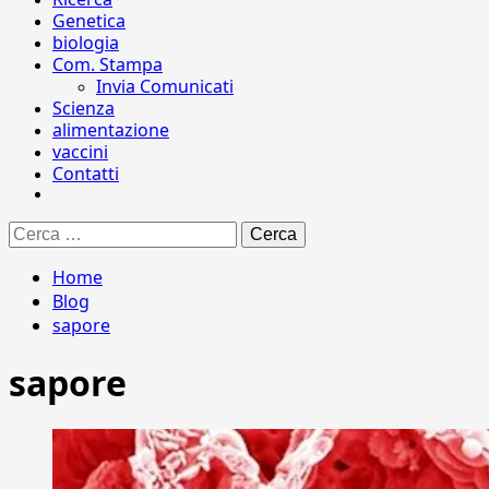
Genetica
biologia
Com. Stampa
Invia Comunicati
Scienza
alimentazione
vaccini
Contatti
Ricerca
per:
Home
Blog
sapore
sapore