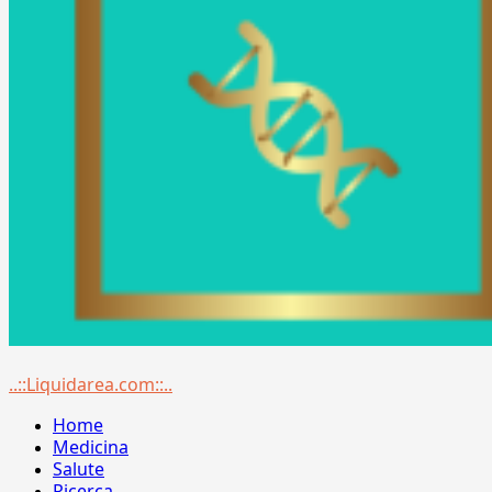
Menu
..::Liquidarea.com::..
principale
Home
Medicina
Salute
Ricerca