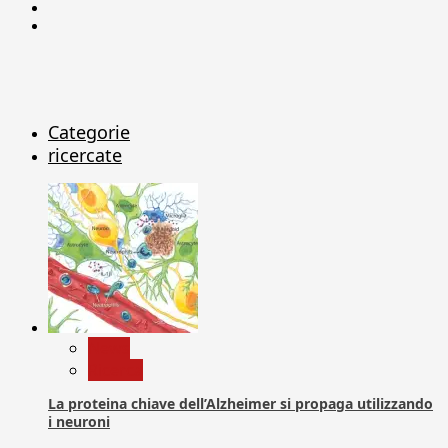
Linkedin
X
Categorie
ricercate
News
Ricerca
La proteina chiave dell’Alzheimer si propaga utilizzando
i neuroni