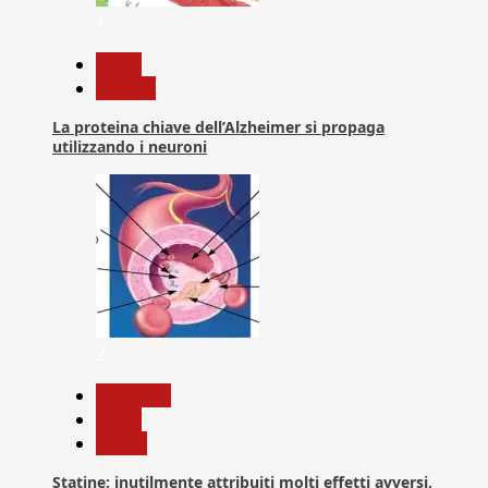
1
News
Ricerca
La proteina chiave dell’Alzheimer si propaga
utilizzando i neuroni
2
Medicina
News
Salute
Statine: inutilmente attribuiti molti effetti avversi,