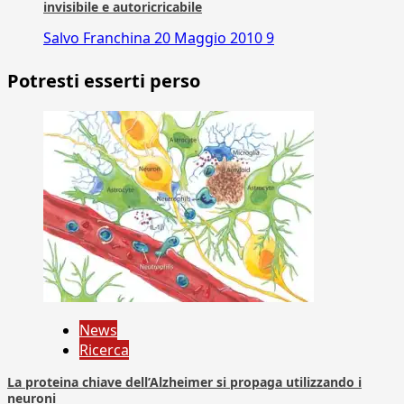
invisibile e autoricricabile
Salvo Franchina
20 Maggio 2010
9
Potresti esserti perso
News
Ricerca
La proteina chiave dell’Alzheimer si propaga utilizzando i
neuroni