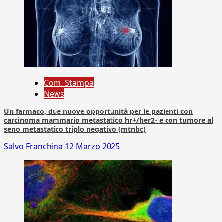
Com. Stampa
News
Un farmaco, due nuove opportunità per le pazienti con
carcinoma mammario metastatico hr+/her2- e con tumore al
seno metastatico triplo negativo (mtnbc)
Salvo Franchina
12 Marzo 2025