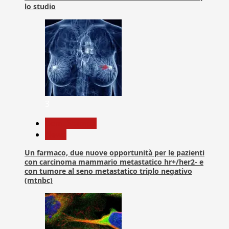
lo studio
3
Com. Stampa
News
Un farmaco, due nuove opportunità per le pazienti
con carcinoma mammario metastatico hr+/her2- e
con tumore al seno metastatico triplo negativo
(mtnbc)