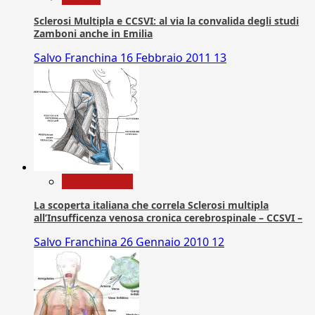
Sclerosi Multipla e CCSVI: al via la convalida degli studi
Zamboni anche in Emilia
Salvo Franchina
16 Febbraio 2011
13
Com. Stampa
La scoperta italiana che correla Sclerosi multipla
all’Insufficenza venosa cronica cerebrospinale – CCSVI –
Salvo Franchina
26 Gennaio 2010
12