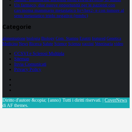
Un farmaco, due nuove opportunità per le pazienti con
carcinoma mammario metastatico hr+/her2- e con tumore al
seno metastatico triplo negativo (mtnbc)
Categorie
alimentazione
biologia
Biology
Com. Stampa
Epatiti
featured
Genetica
Medicina
News
Ricerca
Salute
Science
Scienza
vaccini
Veterinaria
video
CCSVI e Sclerosi Multipla
Sitemap
Invia Comunicati
Privacy Policy
Facebook
Linkedin
X
Diritto d'autore &copia; {anno} Tutti i diritti riservati.
|
CoverNews
di AF themes.