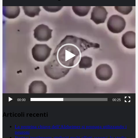
Video
Player
00:00
00:25
Articoli recenti
La proteina chiave dell’Alzheimer si propaga utilizzando i
neuroni
Statine: inutilmente attribuiti molti effetti avversi, lo studio