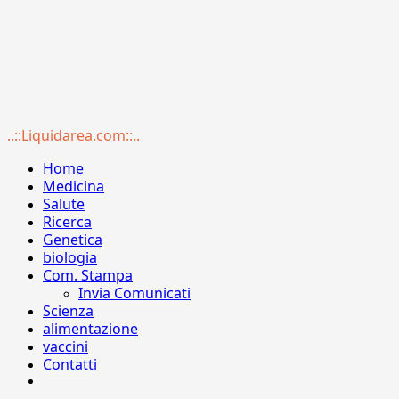
Menu
..::Liquidarea.com::..
principale
Home
Medicina
Salute
Ricerca
Genetica
biologia
Com. Stampa
Invia Comunicati
Scienza
alimentazione
vaccini
Contatti