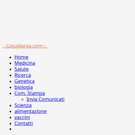
Menu
..::Liquidarea.com::..
principale
Home
Medicina
Salute
Ricerca
Genetica
biologia
Com. Stampa
Invia Comunicati
Scienza
alimentazione
vaccini
Contatti