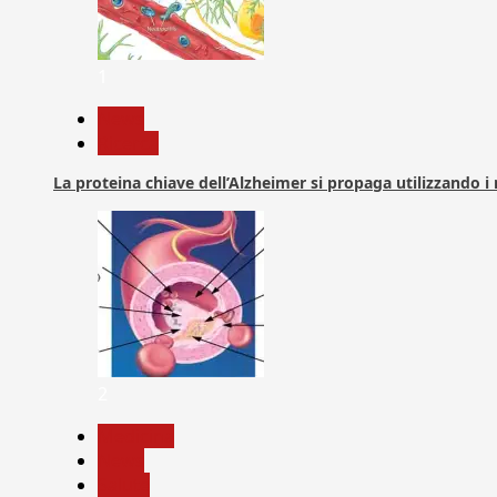
1
News
Ricerca
La proteina chiave dell’Alzheimer si propaga utilizzando i
2
Medicina
News
Salute