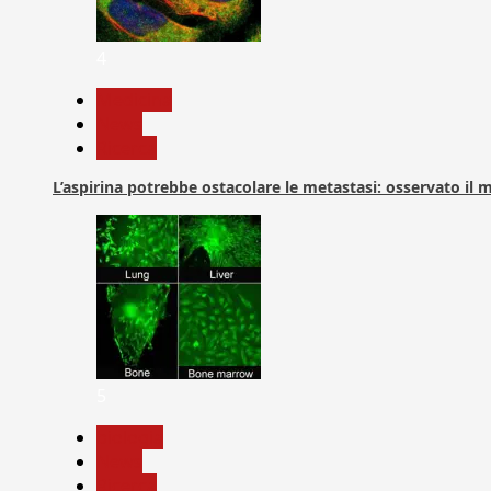
4
Medicina
News
Ricerca
L’aspirina potrebbe ostacolare le metastasi: osservato il
5
biologia
News
Ricerca