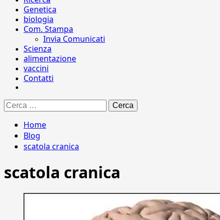
Genetica
biologia
Com. Stampa
Invia Comunicati
Scienza
alimentazione
vaccini
Contatti
Ricerca
per:
Home
Blog
scatola cranica
scatola cranica