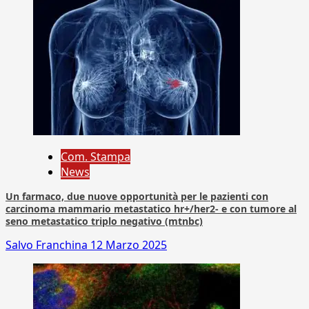
Com. Stampa
News
Un farmaco, due nuove opportunità per le pazienti con
carcinoma mammario metastatico hr+/her2- e con tumore al
seno metastatico triplo negativo (mtnbc)
Salvo Franchina
12 Marzo 2025