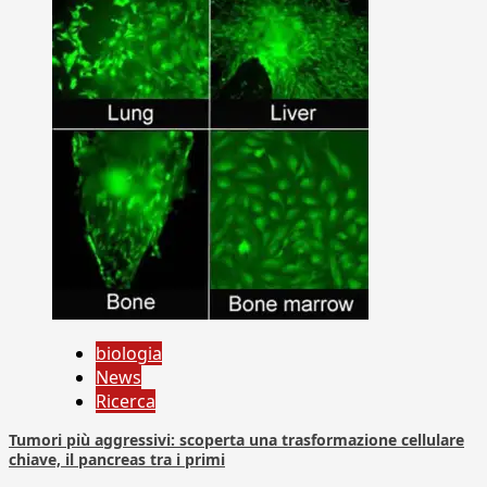
biologia
News
Ricerca
Tumori più aggressivi: scoperta una trasformazione cellulare
chiave, il pancreas tra i primi