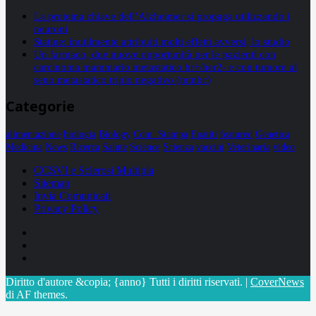
La proteina chiave dell’Alzheimer si propaga utilizzando i
neuroni
Statine: inutilmente attribuiti molti effetti avversi, lo studio
Un farmaco, due nuove opportunità per le pazienti con
carcinoma mammario metastatico hr+/her2- e con tumore al
seno metastatico triplo negativo (mtnbc)
Categorie
alimentazione
biologia
Biology
Com. Stampa
Epatiti
featured
Genetica
Medicina
News
Ricerca
Salute
Science
Scienza
vaccini
Veterinaria
video
CCSVI e Sclerosi Multipla
Sitemap
Invia Comunicati
Privacy Policy
Facebook
Linkedin
X
Diritto d'autore &copia; {anno} Tutti i diritti riservati.
|
CoverNews
di AF themes.