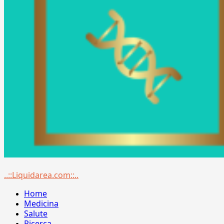
Menu
..::Liquidarea.com::..
principale
Home
Medicina
Salute
Ricerca