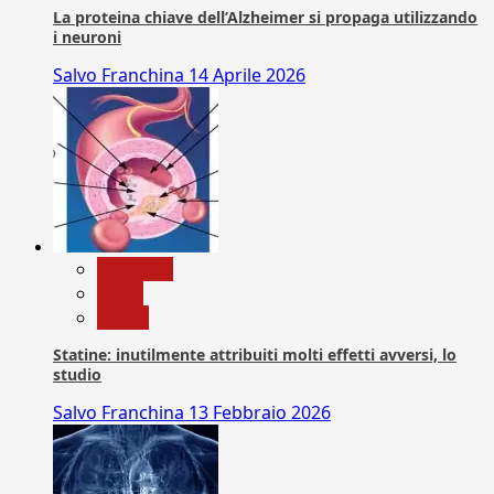
La proteina chiave dell’Alzheimer si propaga utilizzando
i neuroni
Salvo Franchina
14 Aprile 2026
Medicina
News
Salute
Statine: inutilmente attribuiti molti effetti avversi, lo
studio
Salvo Franchina
13 Febbraio 2026