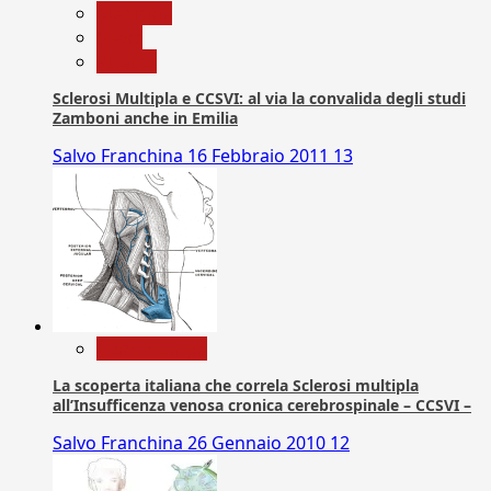
Medicina
News
Ricerca
Sclerosi Multipla e CCSVI: al via la convalida degli studi
Zamboni anche in Emilia
Salvo Franchina
16 Febbraio 2011
13
Com. Stampa
La scoperta italiana che correla Sclerosi multipla
all’Insufficenza venosa cronica cerebrospinale – CCSVI –
Salvo Franchina
26 Gennaio 2010
12