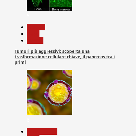
5
biologia
News
Ricerca
Tumori più aggressivi: scoperta una
trasformazione cellulare chiave, il pancreas tra i
primi
6
Com. Stampa