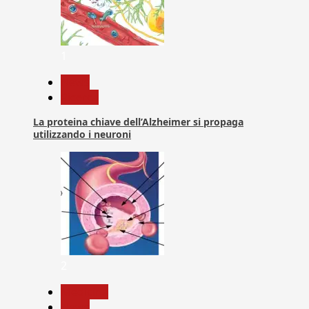
1
News
Ricerca
La proteina chiave dell’Alzheimer si propaga
utilizzando i neuroni
2
Medicina
News