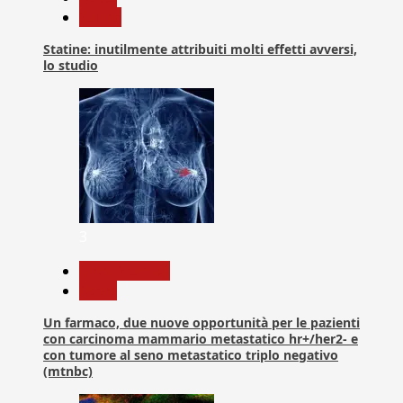
Salute
Statine: inutilmente attribuiti molti effetti avversi,
lo studio
3
Com. Stampa
News
Un farmaco, due nuove opportunità per le pazienti
con carcinoma mammario metastatico hr+/her2- e
con tumore al seno metastatico triplo negativo
(mtnbc)