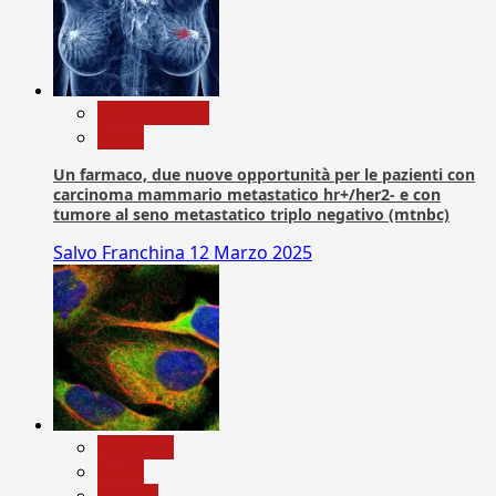
Com. Stampa
News
Un farmaco, due nuove opportunità per le pazienti con
carcinoma mammario metastatico hr+/her2- e con
tumore al seno metastatico triplo negativo (mtnbc)
Salvo Franchina
12 Marzo 2025
Medicina
News
Ricerca