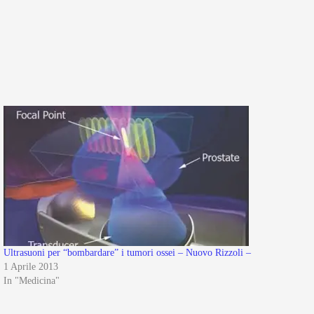
Ultrasuoni per “bombardare” i tumori ossei – Nuovo Rizzoli –
1 Aprile 2013
In "Medicina"