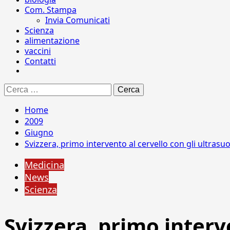
Com. Stampa
Invia Comunicati
Scienza
alimentazione
vaccini
Contatti
Ricerca
per:
Home
2009
Giugno
Svizzera, primo intervento al cervello con gli ultrasu
Medicina
News
Scienza
Svizzera, primo interv