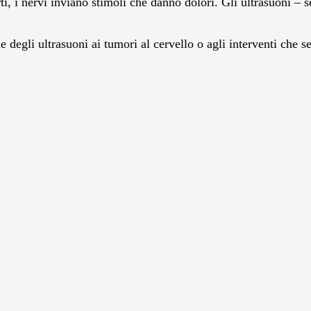
i, i nervi inviano stimoli che danno dolori. Gli ultrasuoni – 
e degli ultrasuoni ai tumori al cervello o agli interventi che s