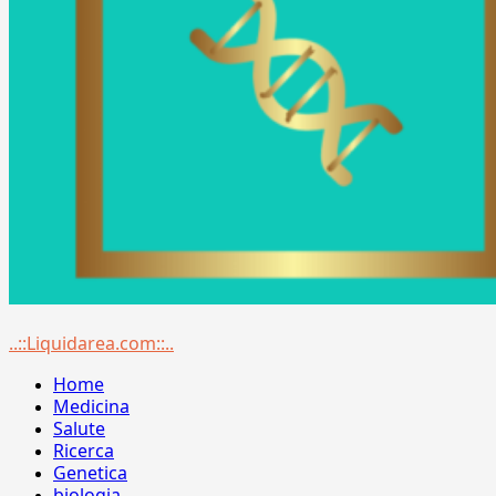
Menu
..::Liquidarea.com::..
principale
Home
Medicina
Salute
Ricerca
Genetica
biologia