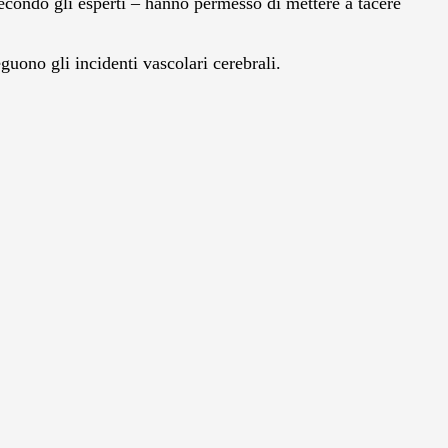
secondo gli esperti – hanno permesso di mettere a tacere
eguono gli incidenti vascolari cerebrali.