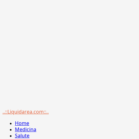
Menu
..::Liquidarea.com::..
principale
Home
Medicina
Salute