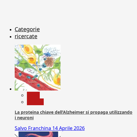
Categorie
ricercate
News
Ricerca
La proteina chiave dell’Alzheimer si propaga utilizzando
i neuroni
Salvo Franchina
14 Aprile 2026