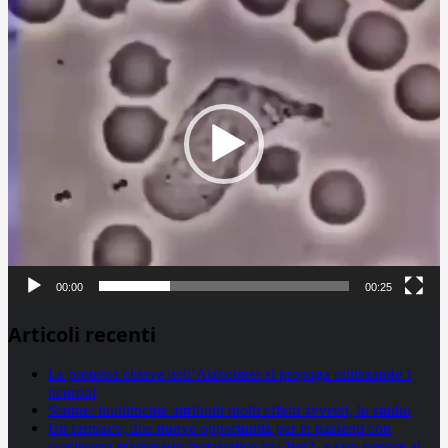
Player
00:00
00:25
Articoli recenti
La proteina chiave dell’Alzheimer si propaga utilizzando i
neuroni
Statine: inutilmente attribuiti molti effetti avversi, lo studio
Un farmaco, due nuove opportunità per le pazienti con
carcinoma mammario metastatico hr+/her2- e con tumore al