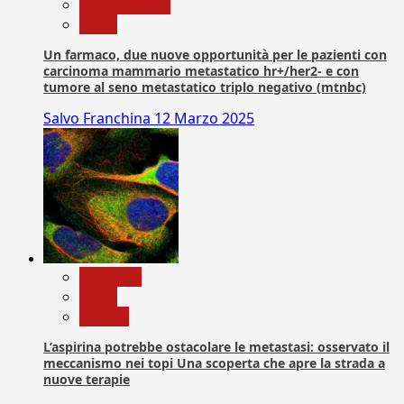
Com. Stampa
News
Un farmaco, due nuove opportunità per le pazienti con
carcinoma mammario metastatico hr+/her2- e con
tumore al seno metastatico triplo negativo (mtnbc)
Salvo Franchina
12 Marzo 2025
Medicina
News
Ricerca
L’aspirina potrebbe ostacolare le metastasi: osservato il
meccanismo nei topi Una scoperta che apre la strada a
nuove terapie