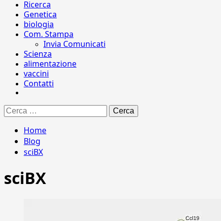
Ricerca
Genetica
biologia
Com. Stampa
Invia Comunicati
Scienza
alimentazione
vaccini
Contatti
Ricerca
per:
Home
Blog
sciBX
sciBX