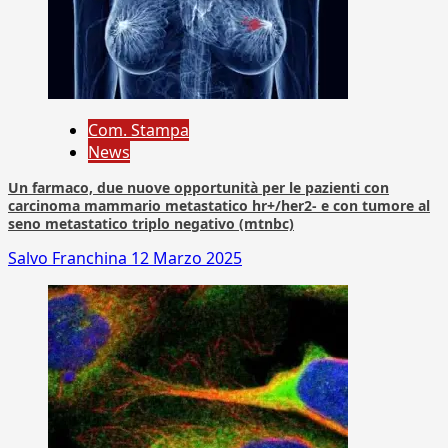
Com. Stampa
News
Un farmaco, due nuove opportunità per le pazienti con
carcinoma mammario metastatico hr+/her2- e con tumore al
seno metastatico triplo negativo (mtnbc)
Salvo Franchina
12 Marzo 2025