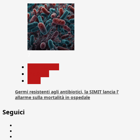
7
Com. Stampa
Medicina
News
Germi resistenti agli antibiotici, la SIMIT lancia l’
allarme sulla mortalità in ospedale
Seguici
Facebook
Linkedin
X