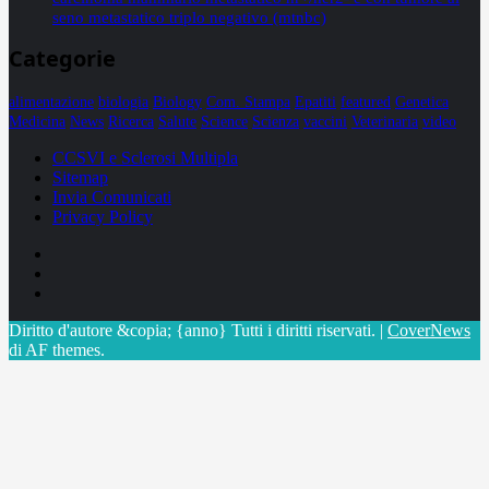
seno metastatico triplo negativo (mtnbc)
Categorie
alimentazione
biologia
Biology
Com. Stampa
Epatiti
featured
Genetica
Medicina
News
Ricerca
Salute
Science
Scienza
vaccini
Veterinaria
video
CCSVI e Sclerosi Multipla
Sitemap
Invia Comunicati
Privacy Policy
Facebook
Linkedin
X
Diritto d'autore &copia; {anno} Tutti i diritti riservati.
|
CoverNews
di AF themes.