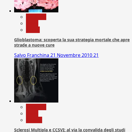
Medicina
News
Salute
Glioblastoma: scoperta la sua strategia mortale che apre
strade a nuove cure
Salvo Franchina
21 Novembre 2010
21
Medicina
News
Ricerca
Sclerosi Multipla e CCSVI: al via la convalida degli studi