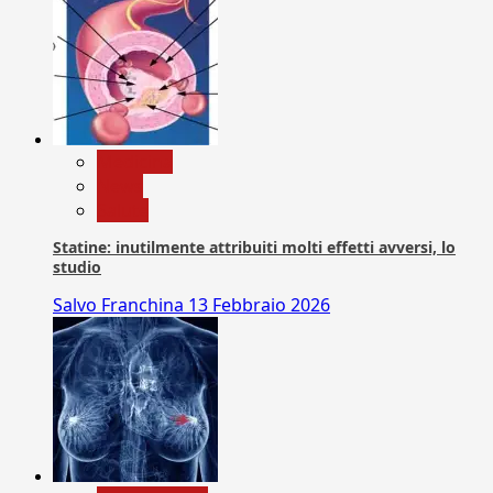
Medicina
News
Salute
Statine: inutilmente attribuiti molti effetti avversi, lo
studio
Salvo Franchina
13 Febbraio 2026