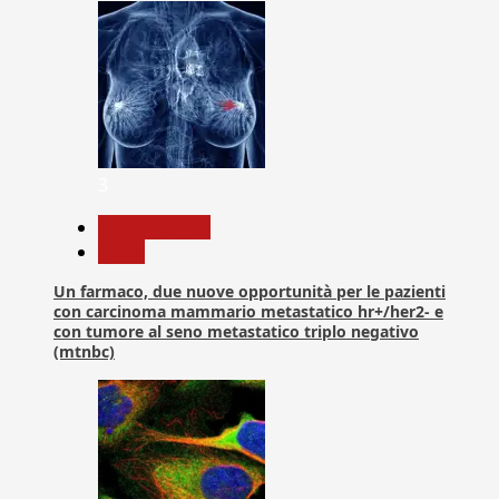
3
Com. Stampa
News
Un farmaco, due nuove opportunità per le pazienti
con carcinoma mammario metastatico hr+/her2- e
con tumore al seno metastatico triplo negativo
(mtnbc)