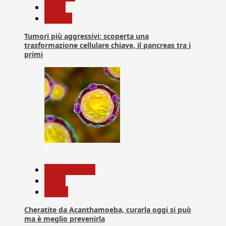
News
Ricerca
Tumori più aggressivi: scoperta una
trasformazione cellulare chiave, il pancreas tra i
primi
6
Com. Stampa
News
Salute
Cheratite da Acanthamoeba, curarla oggi si può
ma è meglio prevenirla