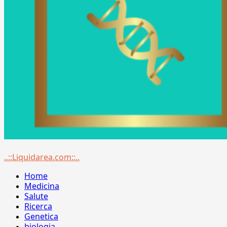
Menu
..::Liquidarea.com::..
principale
Home
Medicina
Salute
Ricerca
Genetica
biologia