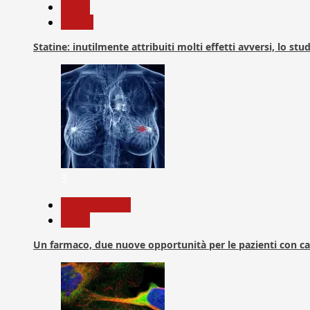
News
Salute
Statine: inutilmente attribuiti molti effetti avversi, lo stu
3
Com. Stampa
News
Un farmaco, due nuove opportunità per le pazienti con c