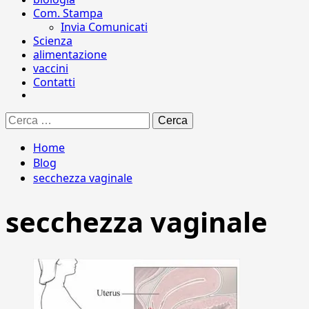
Com. Stampa
Invia Comunicati
Scienza
alimentazione
vaccini
Contatti
Ricerca
per:
Home
Blog
secchezza vaginale
secchezza vaginale