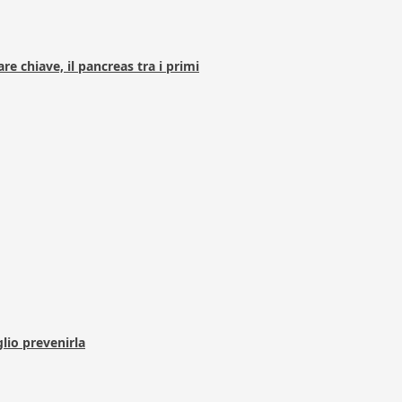
e chiave, il pancreas tra i primi
lio prevenirla