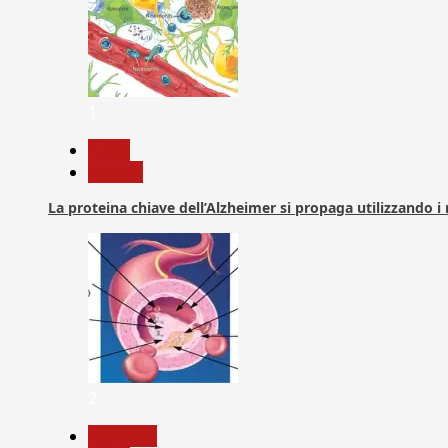
1
News
Ricerca
La proteina chiave dell’Alzheimer si propaga utilizzando i
2
Medicina