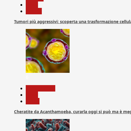
News
Ricerca
Tumori più aggressivi: scoperta una trasformazione cellular
6
Com. Stampa
News
Salute
Cheratite da Acanthamoeba, curarla oggi si può ma è meg