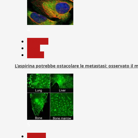
4
Medicina
News
Ricerca
L’aspirina potrebbe ostacolare le metastasi: osservato il
5
biologia