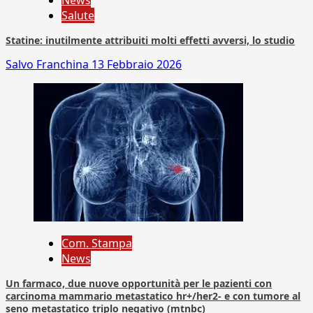
News
Salute
Statine: inutilmente attribuiti molti effetti avversi, lo studio
Salvo Franchina
13 Febbraio 2026
Com. Stampa
News
Un farmaco, due nuove opportunità per le pazienti con
carcinoma mammario metastatico hr+/her2- e con tumore al
seno metastatico triplo negativo (mtnbc)