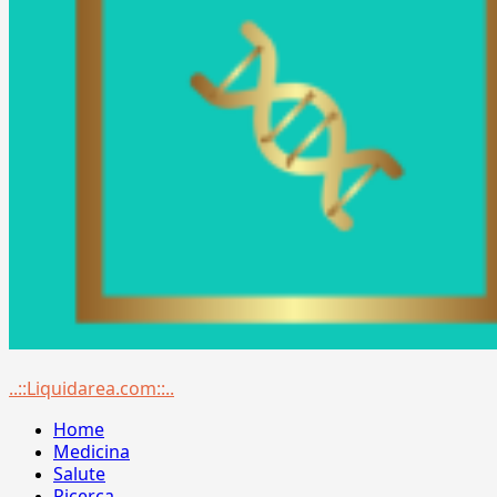
Menu
..::Liquidarea.com::..
principale
Home
Medicina
Salute
Ricerca