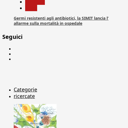
Medicina
News
Germi resistenti agli antibiotici, la SIMIT lancia l’
allarme sulla mortalità in ospedale
Seguici
Facebook
Linkedin
X
Categorie
ricercate