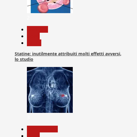
2
Medicina
News
Salute
Statine: inutilmente attribuiti molti effetti avversi,
lo studio
3
Com. Stampa
News