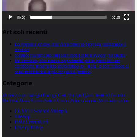
00:00
00:25
Articoli recenti
La proteina chiave dell’Alzheimer si propaga utilizzando i
neuroni
Statine: inutilmente attribuiti molti effetti avversi, lo studio
Un farmaco, due nuove opportunità per le pazienti con
carcinoma mammario metastatico hr+/her2- e con tumore al
seno metastatico triplo negativo (mtnbc)
Categorie
alimentazione
biologia
Biology
Com. Stampa
Epatiti
featured
Genetica
Medicina
News
Ricerca
Salute
Science
Scienza
vaccini
Veterinaria
video
CCSVI e Sclerosi Multipla
Sitemap
Invia Comunicati
Privacy Policy