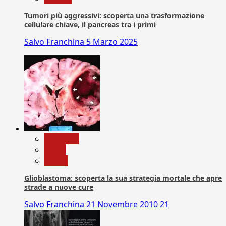
Tumori più aggressivi: scoperta una trasformazione
cellulare chiave, il pancreas tra i primi
Salvo Franchina
5 Marzo 2025
Medicina
News
Salute
Glioblastoma: scoperta la sua strategia mortale che apre
strade a nuove cure
Salvo Franchina
21 Novembre 2010
21