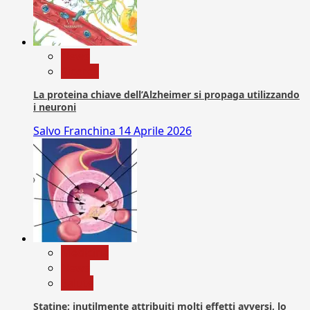
News
Ricerca
La proteina chiave dell’Alzheimer si propaga utilizzando
i neuroni
Salvo Franchina
14 Aprile 2026
Medicina
News
Salute
Statine: inutilmente attribuiti molti effetti avversi, lo