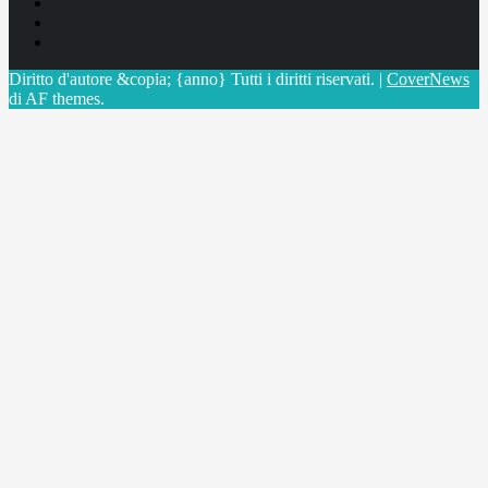
Facebook
Linkedin
X
Diritto d'autore &copia; {anno} Tutti i diritti riservati.
|
CoverNews
di AF themes.