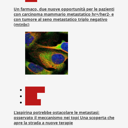
Un farmaco, due nuove opportunità per le pazienti
con carcinoma mammario metastatico hr+/her2- e
con tumore al seno metastatico triplo negativo
(mtnbc)
4
Medicina
News
Ricerca
L’aspirina potrebbe ostacolare le metastasi:
osservato il meccanismo nei topi Una scoperta che
apre la strada a nuove terapie