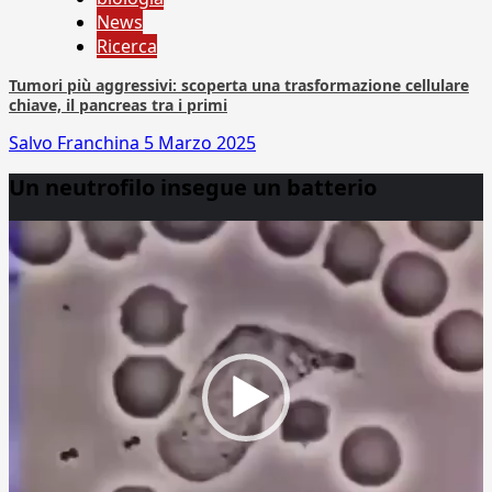
News
Ricerca
Tumori più aggressivi: scoperta una trasformazione cellulare
chiave, il pancreas tra i primi
Salvo Franchina
5 Marzo 2025
Un neutrofilo insegue un batterio
Video
Player