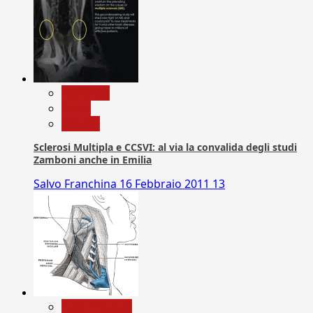
Medicina
News
Ricerca
Sclerosi Multipla e CCSVI: al via la convalida degli studi
Zamboni anche in Emilia
Salvo Franchina
16 Febbraio 2011
13
Com. Stampa