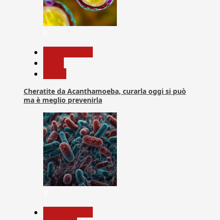
6
Com. Stampa
News
Salute
Cheratite da Acanthamoeba, curarla oggi si può
ma è meglio prevenirla
7
Com. Stampa