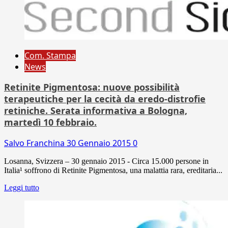
Com. Stampa
News
Retinite Pigmentosa: nuove possibilità
terapeutiche per la cecità da eredo-distrofie
retiniche. Serata informativa a Bologna,
martedì 10 febbraio.
Salvo Franchina
30 Gennaio 2015
0
Losanna, Svizzera – 30 gennaio 2015 - Circa 15.000 persone in
Italia¹ soffrono di Retinite Pigmentosa, una malattia rara, ereditaria...
Leggi tutto