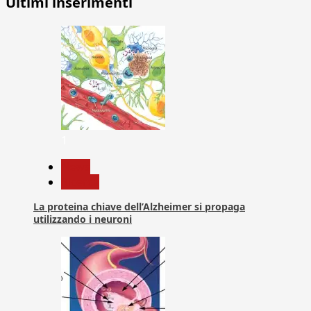
Ultimi inserimenti
1
News
Ricerca
La proteina chiave dell’Alzheimer si propaga
utilizzando i neuroni