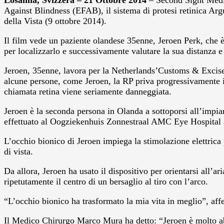
Losanna, Svizzera – 21 Ottobre 2014
– Second Sight Medic
Against Blindness (EFAB), il sistema di protesi retinica Arg
della Vista (9 ottobre 2014).
Il film vede un paziente olandese 35enne, Jeroen Perk, che è
per localizzarlo e successivamente valutare la sua distanza e 
Jeroen, 35enne, lavora per la Netherlands’Customs & Excise.
alcune persone, come Jeroen, la RP priva progressivamente i p
chiamata retina viene seriamente danneggiata.
Jeroen è la seconda persona in Olanda a sottoporsi all’impia
effettuato al Oogziekenhuis Zonnestraal AMC Eye Hospital
L’occhio bionico di Jeroen impiega la stimolazione elettrica 
di vista.
Da allora, Jeroen ha usato il dispositivo per orientarsi all’a
ripetutamente il centro di un bersaglio al tiro con l’arco.
“L’occhio bionico ha trasformato la mia vita in meglio”, af
Il Medico Chirurgo Marco Mura ha detto: “Jeroen è molto abil