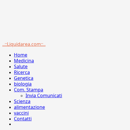
Menu
..::Liquidarea.com::..
principale
Home
Medicina
Salute
Ricerca
Genetica
biologia
Com. Stampa
Invia Comunicati
Scienza
alimentazione
vaccini
Contatti