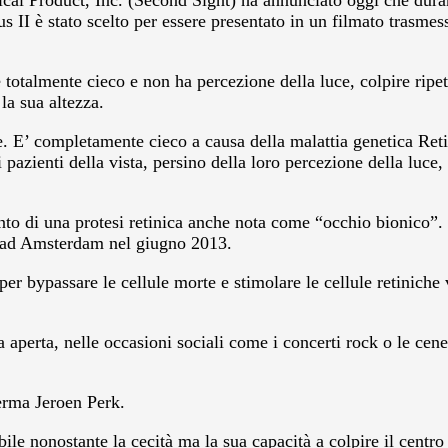
al Product, Inc. (Second Sight) ha annunciato oggi che dura
us II è stato scelto per essere presentato in un filmato trasm
 totalmente cieco e non ha percezione della luce, colpire ripe
la sua altezza.
 E’ completamente cieco a causa della malattia genetica Retin
azienti della vista, persino della loro percezione della luce, 
nto di una protesi retinica anche nota come “occhio bionico”. 
 ad Amsterdam nel giugno 2013.
per bypassare le cellule morte e stimolare le cellule retiniche 
ria aperta, nelle occasioni sociali come i concerti rock o le ce
ferma Jeroen Perk.
e nonostante la cecità ma la sua capacità a colpire il centro 