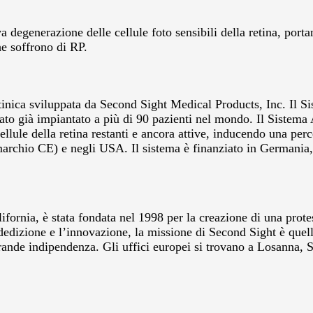
a degenerazione delle cellule foto sensibili della retina, port
he soffrono di RP.
tinica sviluppata da Second Sight Medical Products, Inc. Il Si
tato già impiantato a più di 90 pazienti nel mondo. Il Sistema
 cellule della retina restanti e ancora attive, inducendo una pe
marchio CE) e negli USA. Il sistema è finanziato in Germania, 
rnia, è stata fondata nel 1998 per la creazione di una protesi 
 dedizione e l’innovazione, la missione di Second Sight è quel
grande indipendenza. Gli uffici europei si trovano a Losanna,