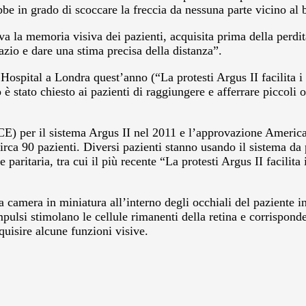
bbe in grado di scoccare la freccia da nessuna parte vicino al
iva la memoria visiva dei pazienti, acquisita prima della perdi
azio e dare una stima precisa della distanza”.
Hospital a Londra quest’anno (“La protesti Argus II facilita i 
tato chiesto ai pazienti di raggiungere e afferrare piccoli ogg
) per il sistema Argus II nel 2011 e l’approvazione American
irca 90 pazienti. Diversi pazienti stanno usando il sistema da p
e paritaria, tra cui il più recente “La protesti Argus II facilita
amera in miniatura all’interno degli occhiali del paziente in 
 impulsi stimolano le cellule rimanenti della retina e corrispon
quisire alcune funzioni visive.