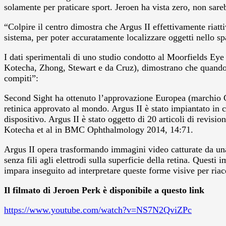
solamente per praticare sport. Jeroen ha vista zero, non sare
“Colpire il centro dimostra che Argus II effettivamente riatt
sistema, per poter accuratamente localizzare oggetti nello sp
I dati sperimentali di uno studio condotto al Moorfields Eye 
Kotecha, Zhong, Stewart e da Cruz), dimostrano che quando è s
compiti”:
Second Sight ha ottenuto l’approvazione Europea (marchio CE
retinica approvato al mondo. Argus II è stato impiantato in c
dispositivo. Argus II è stato oggetto di 20 articoli di revision
Kotecha et al in BMC Ophthalmology 2014, 14:71.
Argus II opera trasformando immagini video catturate da una c
senza fili agli elettrodi sulla superficie della retina. Questi
impara inseguito ad interpretare queste forme visive per riac
Il filmato di Jeroen Perk è disponibile a questo link
https://www.youtube.com/watch?v=NS7N2QviZPc