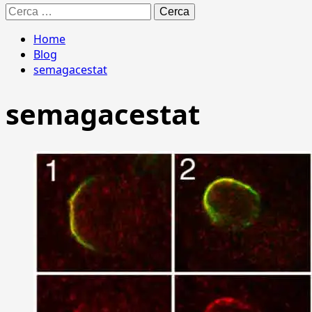
Ricerca
per:
Home
Blog
semagacestat
semagacestat