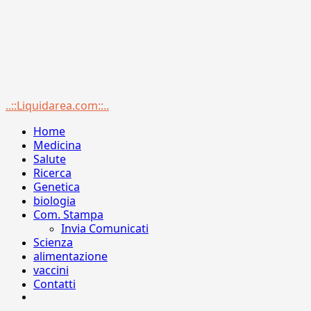
Menu
..::Liquidarea.com::..
principale
Home
Medicina
Salute
Ricerca
Genetica
biologia
Com. Stampa
Invia Comunicati
Scienza
alimentazione
vaccini
Contatti