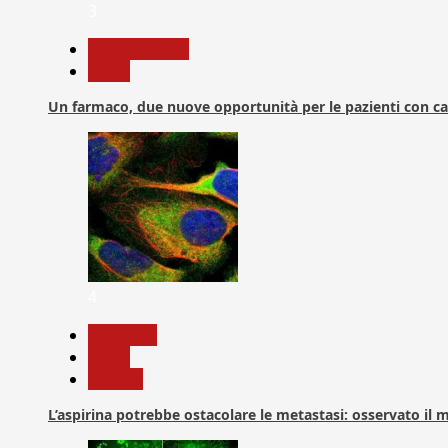
3
Com. Stampa
News
Un farmaco, due nuove opportunità per le pazienti con c
4
Medicina
News
Ricerca
L’aspirina potrebbe ostacolare le metastasi: osservato il