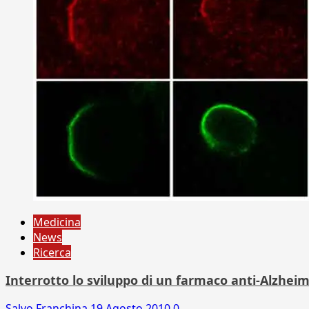
Medicina
News
Ricerca
Interrotto lo sviluppo di un farmaco anti-Alzhei
Salvo Franchina
19 Agosto 2010
0