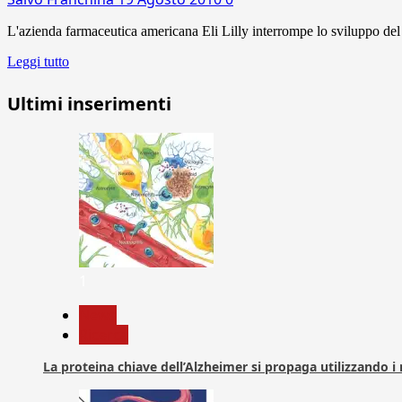
L'azienda farmaceutica americana Eli Lilly interrompe lo sviluppo de
Leggi tutto
Ultimi inserimenti
1
News
Ricerca
La proteina chiave dell’Alzheimer si propaga utilizzando i