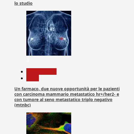
lo studio
3
Com. Stampa
News
Un farmaco, due nuove opportunità per le pazienti
con carcinoma mammario metastatico hr+/her2- e
con tumore al seno metastatico triplo negativo
(mtnbc)