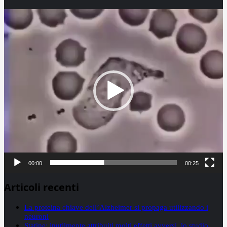
Video
Player
00:00
00:25
Articoli recenti
La proteina chiave dell’Alzheimer si propaga utilizzando i
neuroni
Statine: inutilmente attribuiti molti effetti avversi, lo studio