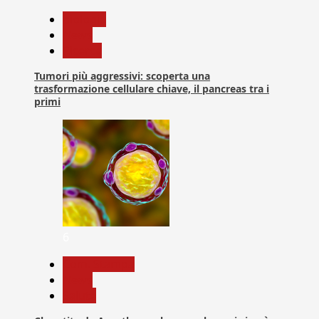
biologia
News
Ricerca
Tumori più aggressivi: scoperta una
trasformazione cellulare chiave, il pancreas tra i
primi
6
Com. Stampa
News
Salute