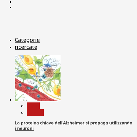
Linkedin
X
Categorie
ricercate
News
Ricerca
La proteina chiave dell’Alzheimer si propaga utilizzando
i neuroni