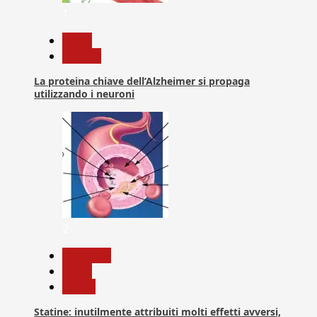
1
News
Ricerca
La proteina chiave dell’Alzheimer si propaga
utilizzando i neuroni
2
Medicina
News
Salute
Statine: inutilmente attribuiti molti effetti avversi,