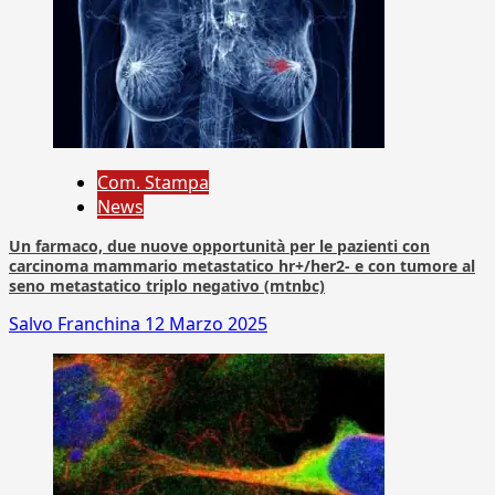
Com. Stampa
News
Un farmaco, due nuove opportunità per le pazienti con
carcinoma mammario metastatico hr+/her2- e con tumore al
seno metastatico triplo negativo (mtnbc)
Salvo Franchina
12 Marzo 2025