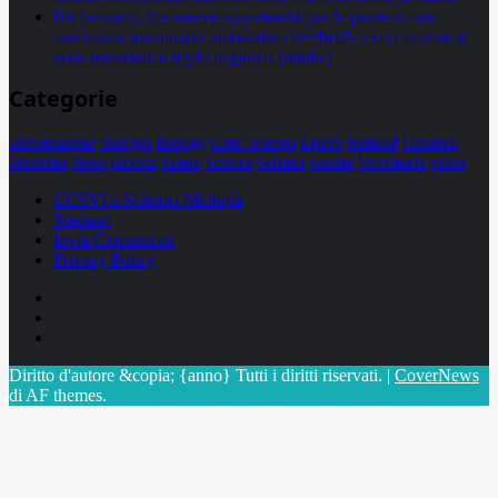
Un farmaco, due nuove opportunità per le pazienti con
carcinoma mammario metastatico hr+/her2- e con tumore al
seno metastatico triplo negativo (mtnbc)
Categorie
alimentazione
biologia
Biology
Com. Stampa
Epatiti
featured
Genetica
Medicina
News
Ricerca
Salute
Science
Scienza
vaccini
Veterinaria
video
CCSVI e Sclerosi Multipla
Sitemap
Invia Comunicati
Privacy Policy
Facebook
Linkedin
X
Diritto d'autore &copia; {anno} Tutti i diritti riservati.
|
CoverNews
di AF themes.