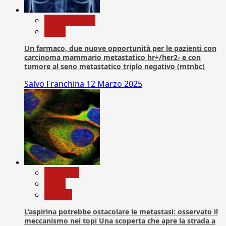
Com. Stampa
News
Un farmaco, due nuove opportunità per le pazienti con
carcinoma mammario metastatico hr+/her2- e con
tumore al seno metastatico triplo negativo (mtnbc)
Salvo Franchina
12 Marzo 2025
Medicina
News
Ricerca
L’aspirina potrebbe ostacolare le metastasi: osservato il
meccanismo nei topi Una scoperta che apre la strada a