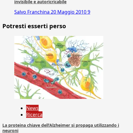
invisibile e autoricricabile
Salvo Franchina
20 Maggio 2010
9
Potresti esserti perso
News
Ricerca
La proteina chiave dell’Alzheimer si propaga utilizzando i
neuroni