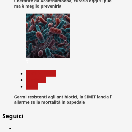
Cheratite da Acanthamoeba, curarla oggi si può
ma è meglio prevenirla
7
Com. Stampa
Medicina
News
Germi resistenti agli antibiotici, la SIMIT lancia l’
allarme sulla mortalità in ospedale
Seguici
Facebook