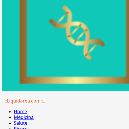
Menu
..::Liquidarea.com::..
principale
Home
Medicina
Salute
Ricerca