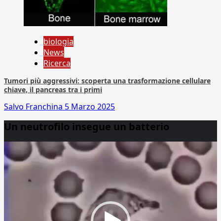
biologia
News
Ricerca
Tumori più aggressivi: scoperta una trasformazione cellulare
chiave, il pancreas tra i primi
Salvo Franchina
5 Marzo 2025
Un neutrofilo insegue un batterio
Video
Player