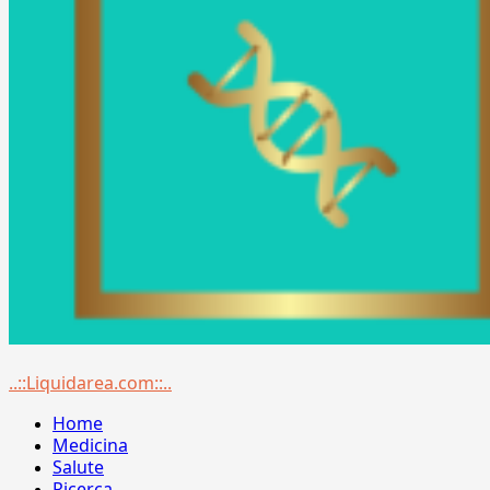
Menu
..::Liquidarea.com::..
principale
Home
Medicina
Salute
Ricerca