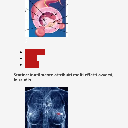
2
Medicina
News
Salute
Statine: inutilmente attribuiti molti effetti avversi,
lo studio