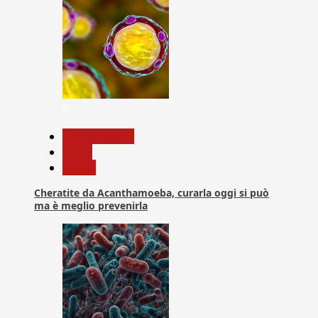
6
Com. Stampa
News
Salute
Cheratite da Acanthamoeba, curarla oggi si può
ma è meglio prevenirla