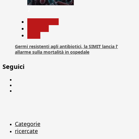
7
Com. Stampa
Medicina
News
Germi resistenti agli antibiotici, la SIMIT lancia l’
allarme sulla mortalità in ospedale
Seguici
Facebook
Linkedin
X
Categorie
ricercate