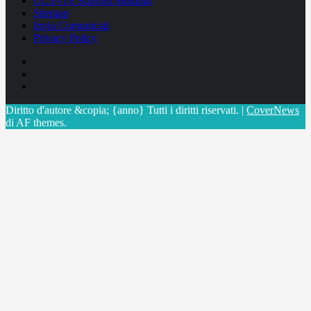
CCSVI e Sclerosi Multipla
Sitemap
Invia Comunicati
Privacy Policy
Facebook
Linkedin
X
Diritto d'autore &copia; {anno} Tutti i diritti riservati.
|
CoverNews
di AF themes.