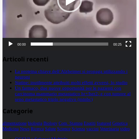
00:00
00:25
Articoli recenti
La proteina chiave dell’Alzheimer si propaga utilizzando i
neuroni
Statine: inutilmente attribuiti molti effetti avversi, lo studio
Un farmaco, due nuove opportunità per le pazienti con
carcinoma mammario metastatico hr+/her2- e con tumore al
seno metastatico triplo negativo (mtnbc)
Categorie
alimentazione
biologia
Biology
Com. Stampa
Epatiti
featured
Genetica
Medicina
News
Ricerca
Salute
Science
Scienza
vaccini
Veterinaria
video