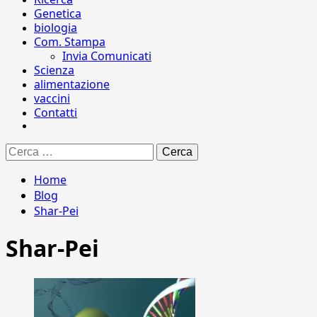
Genetica
biologia
Com. Stampa
Invia Comunicati
Scienza
alimentazione
vaccini
Contatti
Ricerca
per:
Home
Blog
Shar-Pei
Shar-Pei