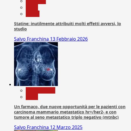
Medicina
News
Salute
Statine: inutilmente attribuiti molti effetti avversi, lo
studio
Salvo Franchina
13 Febbraio 2026
Com. Stampa
News
Un farmaco, due nuove opportunità per le pazienti con
carcinoma mammario metastatico hr+/her2- e con
tumore al seno metastatico triplo negativo (mtnbc)
Salvo Franchina
12 Marzo 2025