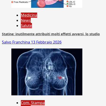
Medicina
News
Salute
Statine: inutilmente attribuiti molti effetti avversi, lo studio
Salvo Franchina
13 Febbraio 2026
Com. Stampa