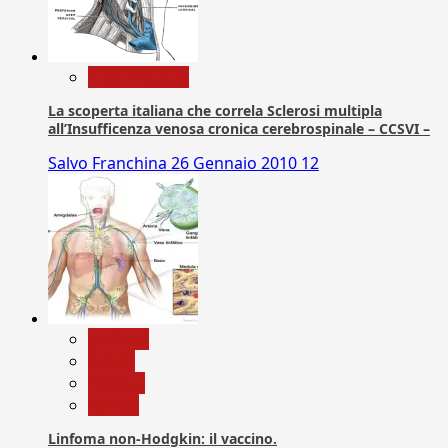
Com. Stampa
La scoperta italiana che correla Sclerosi multipla
all’Insufficenza venosa cronica cerebrospinale – CCSVI –
Salvo Franchina
26 Gennaio 2010
12
biologia
Salute
Scienza
vaccini
Linfoma non-Hodgkin: il vaccino.