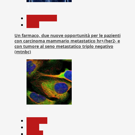
3
Com. Stampa
News
Un farmaco, due nuove opportunità per le pazienti
con carcinoma mammario metastatico hr+/her2- e
con tumore al seno metastatico triplo negativo
(mtnbc)
4
Medicina
News
Ricerca