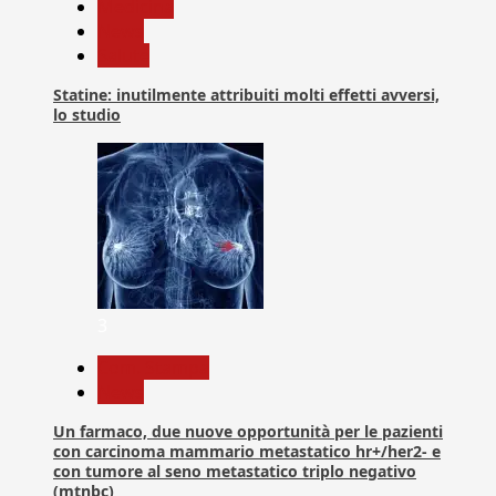
Medicina
News
Salute
Statine: inutilmente attribuiti molti effetti avversi,
lo studio
3
Com. Stampa
News
Un farmaco, due nuove opportunità per le pazienti
con carcinoma mammario metastatico hr+/her2- e
con tumore al seno metastatico triplo negativo
(mtnbc)