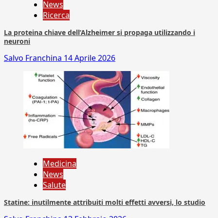
News
Ricerca
La proteina chiave dell’Alzheimer si propaga utilizzando i
neuroni
Salvo Franchina
14 Aprile 2026
Medicina
News
Salute
Statine: inutilmente attribuiti molti effetti avversi, lo studio