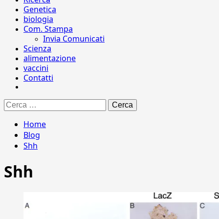
Genetica
biologia
Com. Stampa
Invia Comunicati
Scienza
alimentazione
vaccini
Contatti
Ricerca
per:
Home
Blog
Shh
Shh