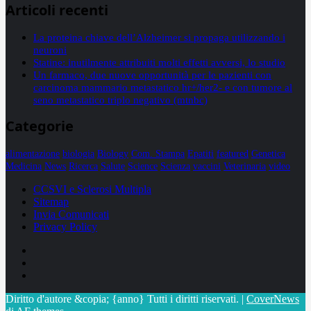
Articoli recenti
La proteina chiave dell’Alzheimer si propaga utilizzando i
neuroni
Statine: inutilmente attribuiti molti effetti avversi, lo studio
Un farmaco, due nuove opportunità per le pazienti con
carcinoma mammario metastatico hr+/her2- e con tumore al
seno metastatico triplo negativo (mtnbc)
Categorie
alimentazione
biologia
Biology
Com. Stampa
Epatiti
featured
Genetica
Medicina
News
Ricerca
Salute
Science
Scienza
vaccini
Veterinaria
video
CCSVI e Sclerosi Multipla
Sitemap
Invia Comunicati
Privacy Policy
Facebook
Linkedin
X
Diritto d'autore &copia; {anno} Tutti i diritti riservati.
|
CoverNews