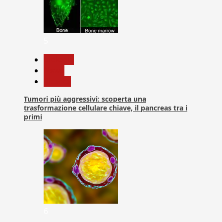
5
biologia
News
Ricerca
Tumori più aggressivi: scoperta una
trasformazione cellulare chiave, il pancreas tra i
primi
6