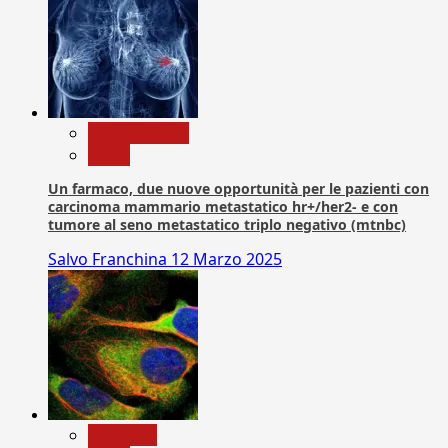
Com. Stampa
News
Un farmaco, due nuove opportunità per le pazienti con
carcinoma mammario metastatico hr+/her2- e con
tumore al seno metastatico triplo negativo (mtnbc)
Salvo Franchina
12 Marzo 2025
Medicina