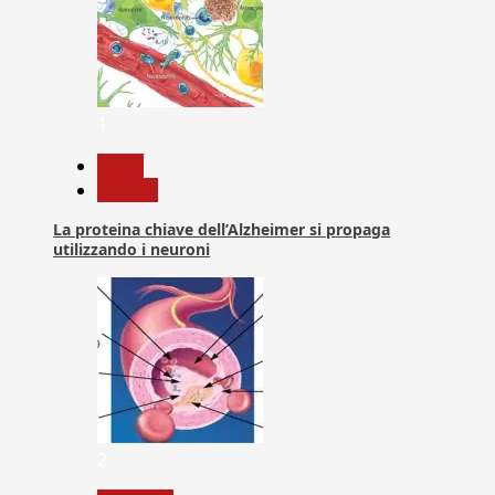
1
News
Ricerca
La proteina chiave dell’Alzheimer si propaga
utilizzando i neuroni
2