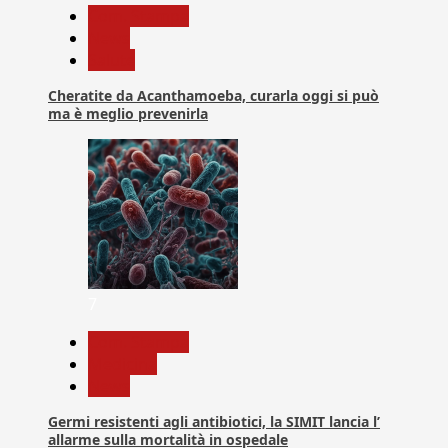
Com. Stampa
News
Salute
Cheratite da Acanthamoeba, curarla oggi si può
ma è meglio prevenirla
7
Com. Stampa
Medicina
News
Germi resistenti agli antibiotici, la SIMIT lancia l’
allarme sulla mortalità in ospedale