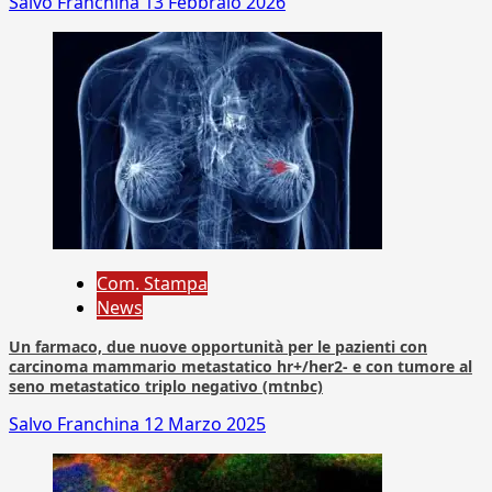
Salvo Franchina
13 Febbraio 2026
Com. Stampa
News
Un farmaco, due nuove opportunità per le pazienti con
carcinoma mammario metastatico hr+/her2- e con tumore al
seno metastatico triplo negativo (mtnbc)
Salvo Franchina
12 Marzo 2025