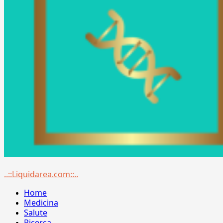
Menu
..::Liquidarea.com::..
principale
Home
Medicina
Salute
Ricerca