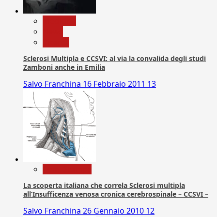
Medicina
News
Ricerca
Sclerosi Multipla e CCSVI: al via la convalida degli studi
Zamboni anche in Emilia
Salvo Franchina
16 Febbraio 2011
13
Com. Stampa
La scoperta italiana che correla Sclerosi multipla
all’Insufficenza venosa cronica cerebrospinale – CCSVI –
Salvo Franchina
26 Gennaio 2010
12