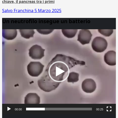
chiave, il pancreas tra i primi
Salvo Franchina
5 Marzo 2025
Un neutrofilo insegue un batterio
Video
Player
00:00
00:25