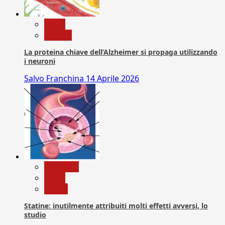
News
Ricerca
La proteina chiave dell’Alzheimer si propaga utilizzando
i neuroni
Salvo Franchina
14 Aprile 2026
Medicina
News
Salute
Statine: inutilmente attribuiti molti effetti avversi, lo
studio