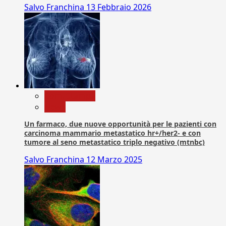
Salvo Franchina
13 Febbraio 2026
Com. Stampa
News
Un farmaco, due nuove opportunità per le pazienti con
carcinoma mammario metastatico hr+/her2- e con
tumore al seno metastatico triplo negativo (mtnbc)
Salvo Franchina
12 Marzo 2025