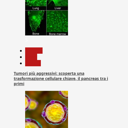
5
biologia
News
Ricerca
Tumori più aggressivi: scoperta una
trasformazione cellulare chiave, il pancreas tra i
primi