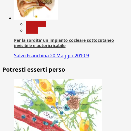
Medicina
News
Per la sordita’ un impianto cocleare sottocutaneo
invisibile e autoricricabile
Salvo Franchina
20 Maggio 2010
9
Potresti esserti perso