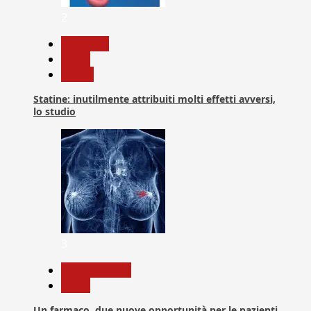
2
Medicina
News
Salute
Statine: inutilmente attribuiti molti effetti avversi,
lo studio
3
Com. Stampa
News
Un farmaco, due nuove opportunità per le pazienti