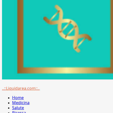
Menu
..::Liquidarea.com::..
principale
Home
Medicina
Salute
Ricerca