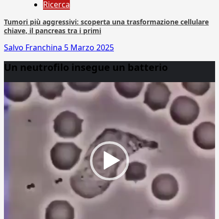
Ricerca
Tumori più aggressivi: scoperta una trasformazione cellulare
chiave, il pancreas tra i primi
Salvo Franchina
5 Marzo 2025
Un neutrofilo insegue un batterio
Video
Player