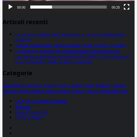
00:00
00:25
Articoli recenti
La proteina chiave dell’Alzheimer si propaga utilizzando i
neuroni
Statine: inutilmente attribuiti molti effetti avversi, lo studio
Un farmaco, due nuove opportunità per le pazienti con
carcinoma mammario metastatico hr+/her2- e con tumore al
seno metastatico triplo negativo (mtnbc)
Categorie
alimentazione
biologia
Biology
Com. Stampa
Epatiti
featured
Genetica
Medicina
News
Ricerca
Salute
Science
Scienza
vaccini
Veterinaria
video
CCSVI e Sclerosi Multipla
Sitemap
Invia Comunicati
Privacy Policy
Facebook
Linkedin