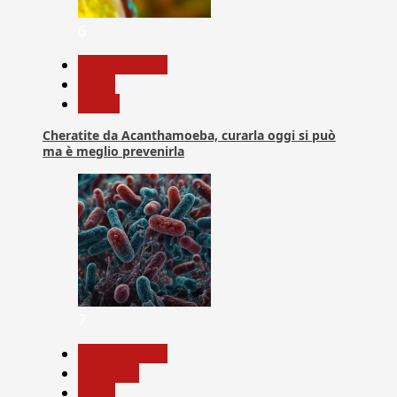
6
Com. Stampa
News
Salute
Cheratite da Acanthamoeba, curarla oggi si può
ma è meglio prevenirla
7
Com. Stampa
Medicina
News