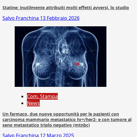
Statine: inutilmente attribuiti molti effetti avversi, lo studio
Salvo Franchina
13 Febbraio 2026
Com. Stampa
News
Un farmaco, due nuove opportunità per le pazienti con
carcinoma mammario metastatico hr+/her2- e con tumore al
seno metastatico triplo negativo (mtnbc)
Salvo Franchina
12 Marzo 2025