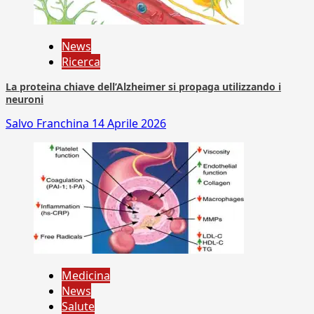
News
Ricerca
La proteina chiave dell’Alzheimer si propaga utilizzando i
neuroni
Salvo Franchina
14 Aprile 2026
Medicina
News
Salute