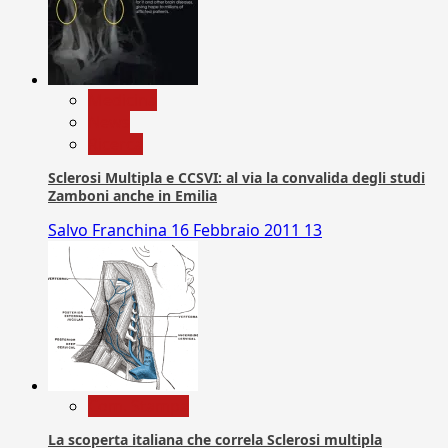
Medicina
News
Ricerca
Sclerosi Multipla e CCSVI: al via la convalida degli studi
Zamboni anche in Emilia
Salvo Franchina
16 Febbraio 2011
13
Com. Stampa
La scoperta italiana che correla Sclerosi multipla