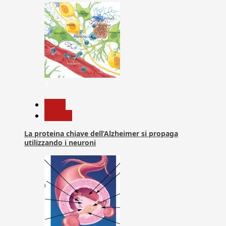
1
News
Ricerca
La proteina chiave dell’Alzheimer si propaga
utilizzando i neuroni