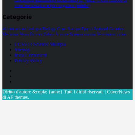
seno metastatico triplo negativo (mtnbc)
Categorie
alimentazione
biologia
Biology
Com. Stampa
Epatiti
featured
Genetica
Medicina
News
Ricerca
Salute
Science
Scienza
vaccini
Veterinaria
video
CCSVI e Sclerosi Multipla
Sitemap
Invia Comunicati
Privacy Policy
Facebook
Linkedin
X
Diritto d'autore &copia; {anno} Tutti i diritti riservati.
|
CoverNews
di AF themes.