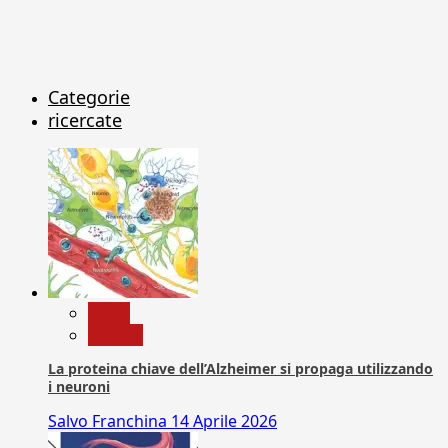
Categorie
ricercate
News
Ricerca
La proteina chiave dell’Alzheimer si propaga utilizzando
i neuroni
Salvo Franchina
14 Aprile 2026