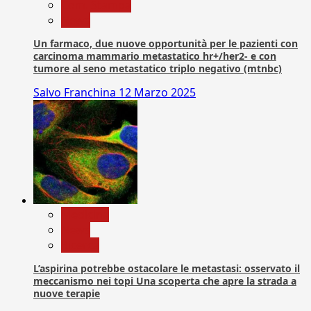
Com. Stampa
News
Un farmaco, due nuove opportunità per le pazienti con
carcinoma mammario metastatico hr+/her2- e con
tumore al seno metastatico triplo negativo (mtnbc)
Salvo Franchina
12 Marzo 2025
Medicina
News
Ricerca
L’aspirina potrebbe ostacolare le metastasi: osservato il
meccanismo nei topi Una scoperta che apre la strada a
nuove terapie