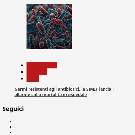
7
Com. Stampa
Medicina
News
Germi resistenti agli antibiotici, la SIMIT lancia l’
allarme sulla mortalità in ospedale
Seguici
Facebook
Linkedin
X