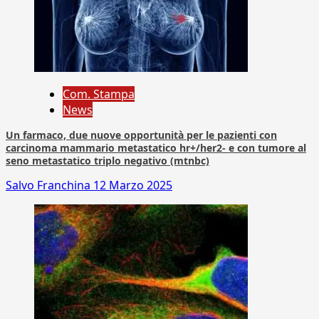
Com. Stampa
News
Un farmaco, due nuove opportunità per le pazienti con
carcinoma mammario metastatico hr+/her2- e con tumore al
seno metastatico triplo negativo (mtnbc)
Salvo Franchina
12 Marzo 2025