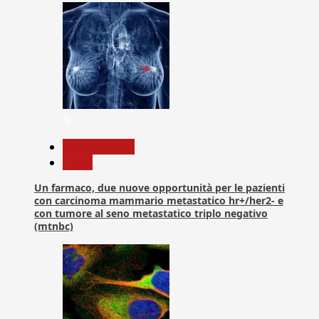
3
Com. Stampa
News
Un farmaco, due nuove opportunità per le pazienti
con carcinoma mammario metastatico hr+/her2- e
con tumore al seno metastatico triplo negativo
(mtnbc)