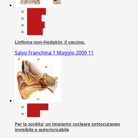
biologia
Salute
Scienza
vaccini
Linfoma non-Hodgkin: il vaccino.
Salvo Franchina
1 Maggio 2009
11
Medicina
News
Per la sordita’ un impianto cocleare sottocutaneo
invisibile e autoricricabile