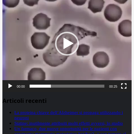
Player
00:00
00:25
Articoli recenti
La proteina chiave dell’Alzheimer si propaga utilizzando i
neuroni
Statine: inutilmente attribuiti molti effetti avversi, lo studio
Un farmaco, due nuove opportunità per le pazienti con
carcinoma mammario metastatico hr+/her2- e con tumore al