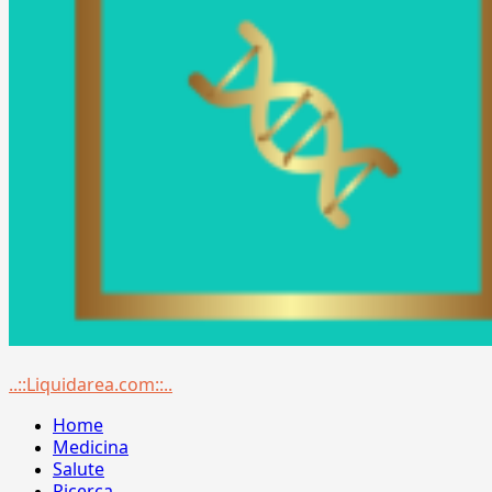
Menu
..::Liquidarea.com::..
principale
Home
Medicina
Salute
Ricerca