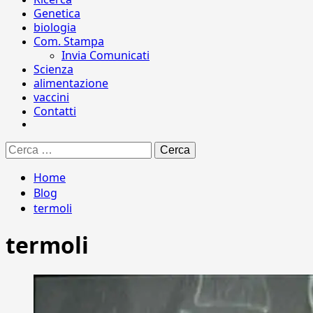
Genetica
biologia
Com. Stampa
Invia Comunicati
Scienza
alimentazione
vaccini
Contatti
Ricerca
per:
Home
Blog
termoli
termoli