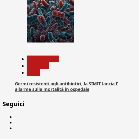
7
Com. Stampa
Medicina
News
Germi resistenti agli antibiotici, la SIMIT lancia l’
allarme sulla mortalità in ospedale
Seguici
Facebook
Linkedin
X