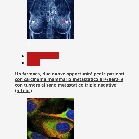
3
Com. Stampa
News
Un farmaco, due nuove opportunità per le pazienti
con carcinoma mammario metastatico hr+/her2- e
con tumore al seno metastatico triplo negativo
(mtnbc)