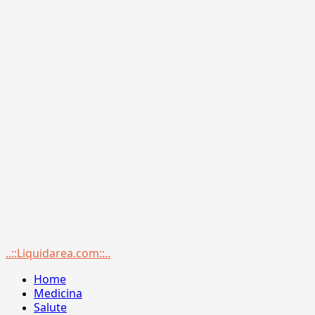
Menu
..::Liquidarea.com::..
principale
Home
Medicina
Salute