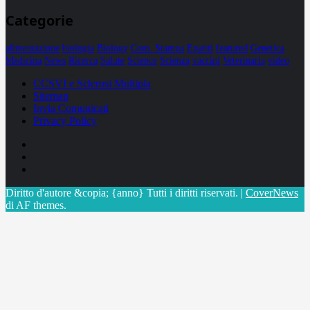
Categorie
alimentazione
biologia
Biology
Com. Stampa
Epatiti
featured
Genetica
Medicina
News
Ricerca
Salute
Science
Scienza
vaccini
Veterinaria
video
CCSVI e Sclerosi Multipla
Sitemap
Invia Comunicati
Privacy Policy
Facebook
Linkedin
X
Diritto d'autore &copia; {anno} Tutti i diritti riservati.
|
CoverNews
di AF themes.