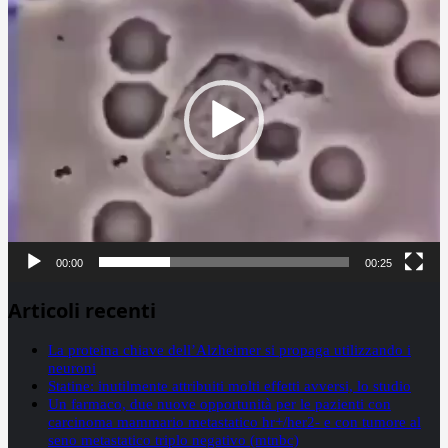
00:00
00:25
Articoli recenti
La proteina chiave dell’Alzheimer si propaga utilizzando i
neuroni
Statine: inutilmente attribuiti molti effetti avversi, lo studio
Un farmaco, due nuove opportunità per le pazienti con
carcinoma mammario metastatico hr+/her2- e con tumore al
seno metastatico triplo negativo (mtnbc)