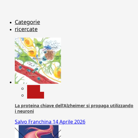
Categorie
ricercate
News
Ricerca
La proteina chiave dell’Alzheimer si propaga utilizzando
i neuroni
Salvo Franchina
14 Aprile 2026