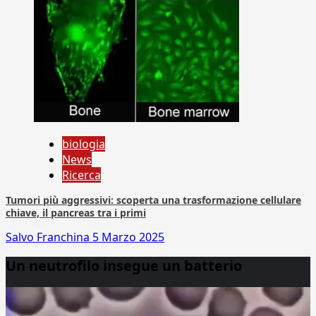
biologia
News
Ricerca
Tumori più aggressivi: scoperta una trasformazione cellulare
chiave, il pancreas tra i primi
Salvo Franchina
5 Marzo 2025
Un neutrofilo insegue un batterio
Video
Player