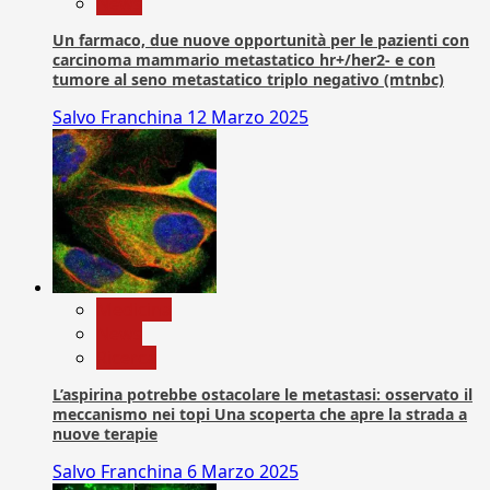
News
Un farmaco, due nuove opportunità per le pazienti con
carcinoma mammario metastatico hr+/her2- e con
tumore al seno metastatico triplo negativo (mtnbc)
Salvo Franchina
12 Marzo 2025
Medicina
News
Ricerca
L’aspirina potrebbe ostacolare le metastasi: osservato il
meccanismo nei topi Una scoperta che apre la strada a
nuove terapie
Salvo Franchina
6 Marzo 2025