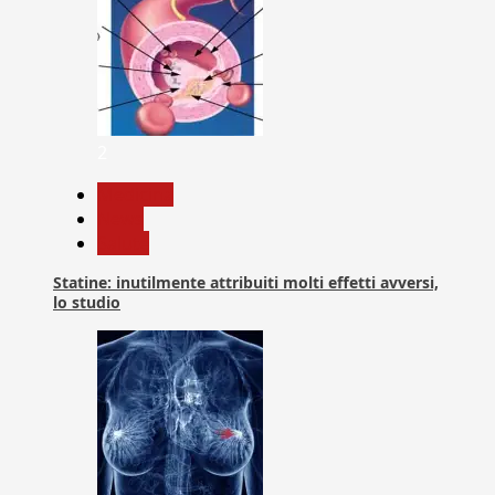
2
Medicina
News
Salute
Statine: inutilmente attribuiti molti effetti avversi,
lo studio