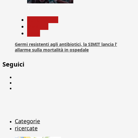
7
Com. Stampa
Medicina
News
Germi resistenti agli antibiotici, la SIMIT lancia l’
allarme sulla mortalità in ospedale
Seguici
Facebook
Linkedin
X
Categorie
ricercate