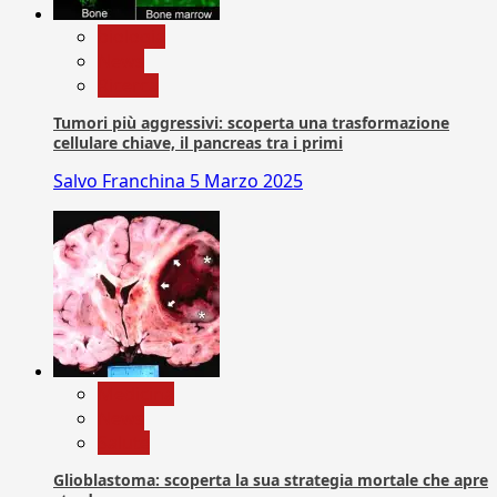
biologia
News
Ricerca
Tumori più aggressivi: scoperta una trasformazione
cellulare chiave, il pancreas tra i primi
Salvo Franchina
5 Marzo 2025
Medicina
News
Salute
Glioblastoma: scoperta la sua strategia mortale che apre