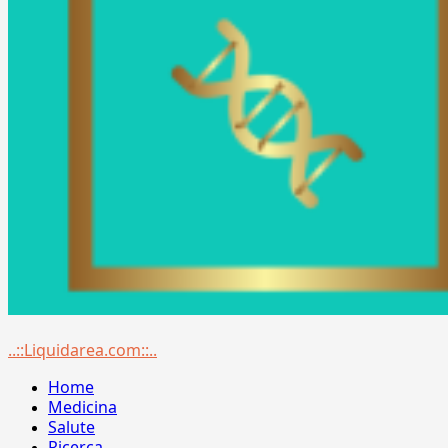
Menu
..::Liquidarea.com::..
principale
Home
Medicina
Salute
Ricerca