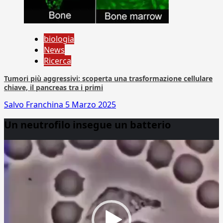
biologia
News
Ricerca
Tumori più aggressivi: scoperta una trasformazione cellulare
chiave, il pancreas tra i primi
Salvo Franchina
5 Marzo 2025
Un neutrofilo insegue un batterio
Video
Player