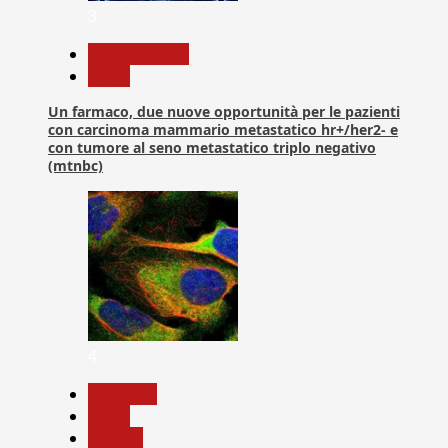
3
Com. Stampa
News
Un farmaco, due nuove opportunità per le pazienti
con carcinoma mammario metastatico hr+/her2- e
con tumore al seno metastatico triplo negativo
(mtnbc)
4
Medicina
News
Ricerca