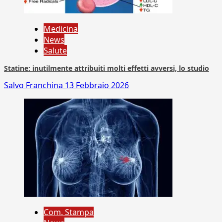
Medicina
News
Salute
Statine: inutilmente attribuiti molti effetti avversi, lo studio
Salvo Franchina
13 Febbraio 2026
Com. Stampa