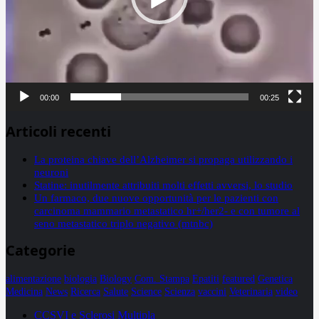
00:00
00:25
Articoli recenti
La proteina chiave dell’Alzheimer si propaga utilizzando i
neuroni
Statine: inutilmente attribuiti molti effetti avversi, lo studio
Un farmaco, due nuove opportunità per le pazienti con
carcinoma mammario metastatico hr+/her2- e con tumore al
seno metastatico triplo negativo (mtnbc)
Categorie
alimentazione
biologia
Biology
Com. Stampa
Epatiti
featured
Genetica
Medicina
News
Ricerca
Salute
Science
Scienza
vaccini
Veterinaria
video
CCSVI e Sclerosi Multipla