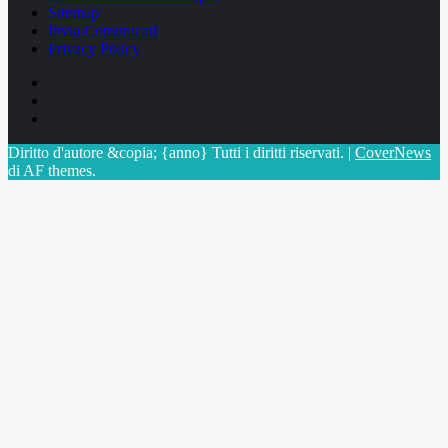
Sitemap
Invia Comunicati
Privacy Policy
Facebook
Linkedin
X
Diritto d'autore &copia; {anno} Tutti i diritti riservati.
|
CoverNews
di AF themes.