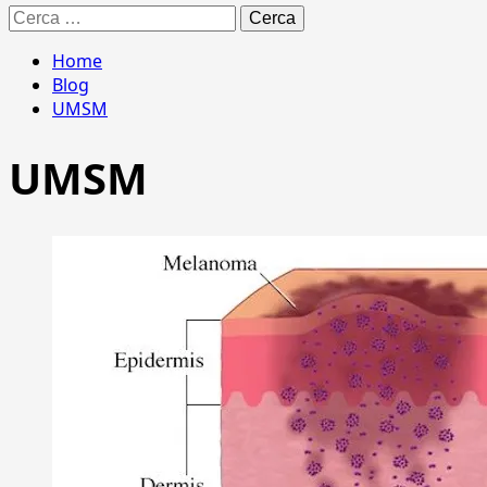
Ricerca
per:
Home
Blog
UMSM
UMSM