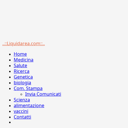
Menu
..::Liquidarea.com::..
principale
Home
Medicina
Salute
Ricerca
Genetica
biologia
Com. Stampa
Invia Comunicati
Scienza
alimentazione
vaccini
Contatti