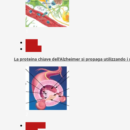
1
News
Ricerca
La proteina chiave dell’Alzheimer si propaga utilizzando i
2
Medicina