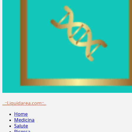
Menu
..::Liquidarea.com::..
principale
Home
Medicina
Salute
Ricerca