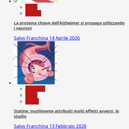
News
Ricerca
La proteina chiave dell’Alzheimer si propaga utilizzando
i neuroni
Salvo Franchina
14 Aprile 2026
Medicina
News
Salute
Statine: inutilmente attribuiti molti effetti avversi, lo
studio
Salvo Franchina
13 Febbraio 2026