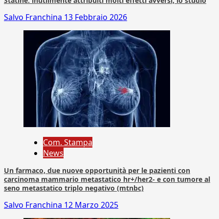
Statine: inutilmente attribuiti molti effetti avversi, lo studio
Salvo Franchina
13 Febbraio 2026
Com. Stampa
News
Un farmaco, due nuove opportunità per le pazienti con
carcinoma mammario metastatico hr+/her2- e con tumore al
seno metastatico triplo negativo (mtnbc)
Salvo Franchina
12 Marzo 2025