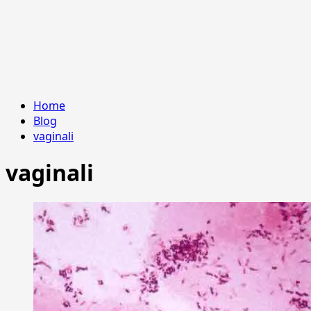
Home
Blog
vaginali
vaginali