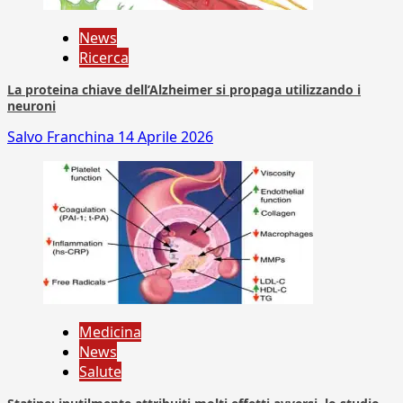
News
Ricerca
La proteina chiave dell’Alzheimer si propaga utilizzando i
neuroni
Salvo Franchina
14 Aprile 2026
Medicina
News
Salute