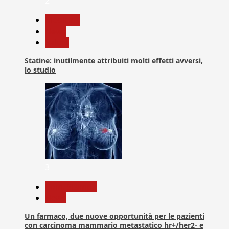
2
Medicina
News
Salute
Statine: inutilmente attribuiti molti effetti avversi,
lo studio
3
Com. Stampa
News
Un farmaco, due nuove opportunità per le pazienti
con carcinoma mammario metastatico hr+/her2- e