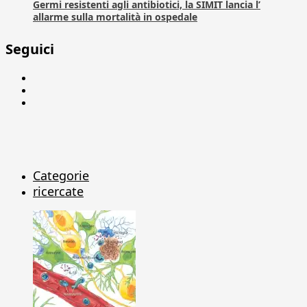
Germi resistenti agli antibiotici, la SIMIT lancia l’
allarme sulla mortalità in ospedale
Seguici
Facebook
Linkedin
X
Categorie
ricercate