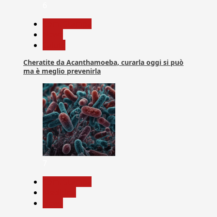
6
Com. Stampa
News
Salute
Cheratite da Acanthamoeba, curarla oggi si può
ma è meglio prevenirla
7
Com. Stampa
Medicina
News