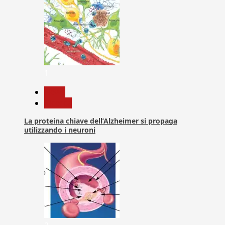
1
News
Ricerca
La proteina chiave dell’Alzheimer si propaga
utilizzando i neuroni