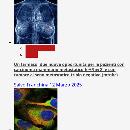
Com. Stampa
News
Un farmaco, due nuove opportunità per le pazienti con
carcinoma mammario metastatico hr+/her2- e con
tumore al seno metastatico triplo negativo (mtnbc)
Salvo Franchina
12 Marzo 2025