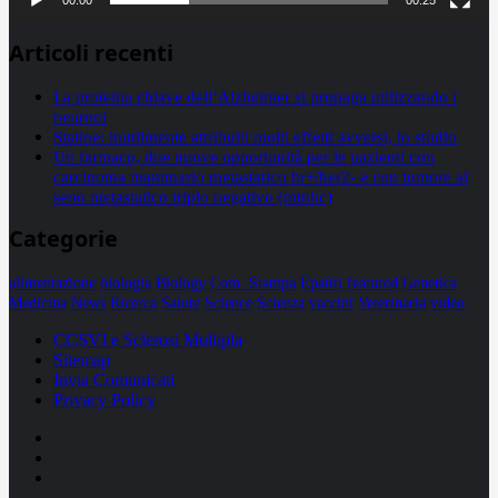
Articoli recenti
La proteina chiave dell’Alzheimer si propaga utilizzando i
neuroni
Statine: inutilmente attribuiti molti effetti avversi, lo studio
Un farmaco, due nuove opportunità per le pazienti con
carcinoma mammario metastatico hr+/her2- e con tumore al
seno metastatico triplo negativo (mtnbc)
Categorie
alimentazione
biologia
Biology
Com. Stampa
Epatiti
featured
Genetica
Medicina
News
Ricerca
Salute
Science
Scienza
vaccini
Veterinaria
video
CCSVI e Sclerosi Multipla
Sitemap
Invia Comunicati
Privacy Policy
Facebook
Linkedin
X