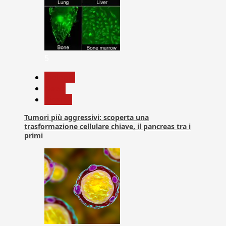
5
biologia
News
Ricerca
Tumori più aggressivi: scoperta una
trasformazione cellulare chiave, il pancreas tra i
primi