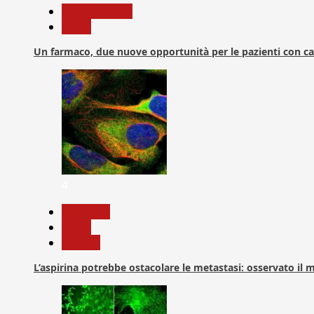
Com. Stampa
News
Un farmaco, due nuove opportunità per le pazienti con c
4
Medicina
News
Ricerca
L’aspirina potrebbe ostacolare le metastasi: osservato il