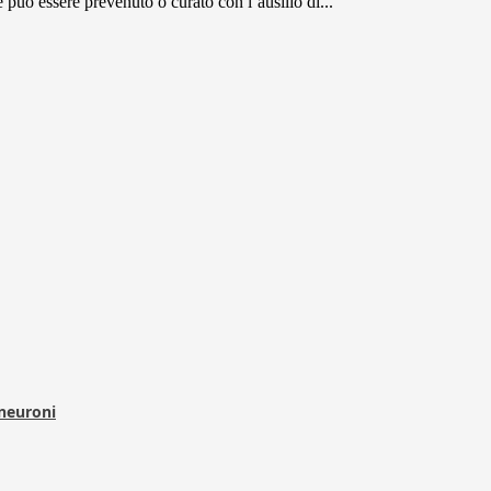
 può essere prevenuto o curato con l’ausilio di...
 neuroni