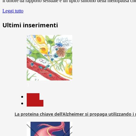
Il dolore da rapporto sessuale è un tipico sintomo della menopausa che
Leggi tutto
Ultimi inserimenti
1
News
Ricerca
La proteina chiave dell’Alzheimer si propaga utilizzando i