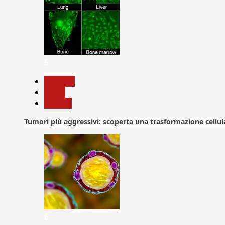
5
biologia
News
Ricerca
Tumori più aggressivi: scoperta una trasformazione cellular
6