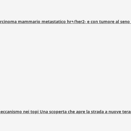
arcinoma mammario metastatico hr+/her2- e con tumore al seno 
 meccanismo nei topi Una scoperta che apre la strada a nuove tera