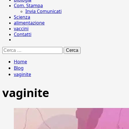
Com. Stampa
Invia Comunicati
Scienza
alimentazione
vaccini
Contatti
Ricerca
per:
Home
Blog
vaginite
vaginite