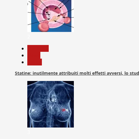
2
Medicina
News
Salute
Statine: inutilmente attribuiti molti effetti avversi, lo stu
3