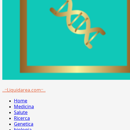
Menu
..::Liquidarea.com::..
principale
Home
Medicina
Salute
Ricerca
Genetica
biologia