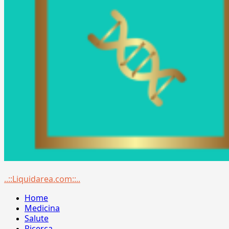
Menu
..::Liquidarea.com::..
principale
Home
Medicina
Salute
Ricerca