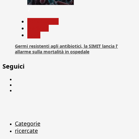
7
Com. Stampa
Medicina
News
Germi resistenti agli antibiotici, la SIMIT lancia l’
allarme sulla mortalità in ospedale
Seguici
Facebook
Linkedin
X
Categorie
ricercate