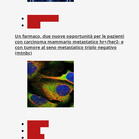
3
Com. Stampa
News
Un farmaco, due nuove opportunità per le pazienti
con carcinoma mammario metastatico hr+/her2- e
con tumore al seno metastatico triplo negativo
(mtnbc)
4
Medicina
News
Ricerca