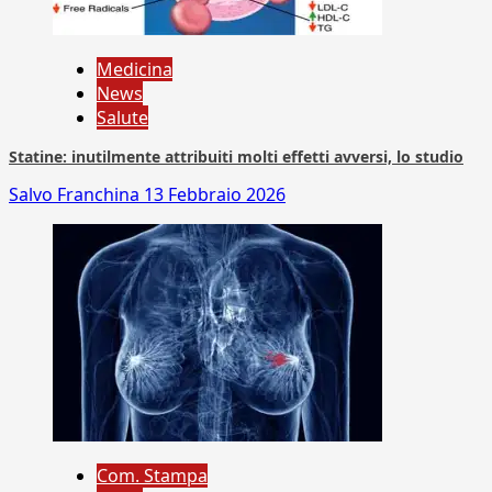
Medicina
News
Salute
Statine: inutilmente attribuiti molti effetti avversi, lo studio
Salvo Franchina
13 Febbraio 2026
Com. Stampa