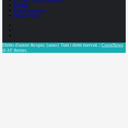
Sitemap
Invia Comunicati
Privacy Policy
Facebook
Linkedin
X
Diritto d'autore &copia; {anno} Tutti i diritti riservati.
|
CoverNews
di AF themes.