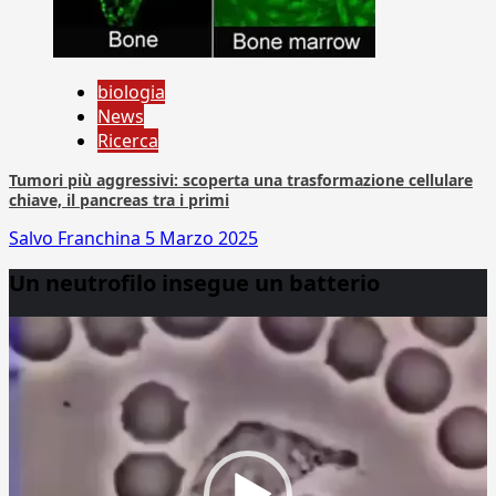
biologia
News
Ricerca
Tumori più aggressivi: scoperta una trasformazione cellulare
chiave, il pancreas tra i primi
Salvo Franchina
5 Marzo 2025
Un neutrofilo insegue un batterio
Video
Player