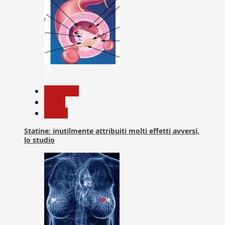
2
Medicina
News
Salute
Statine: inutilmente attribuiti molti effetti avversi,
lo studio