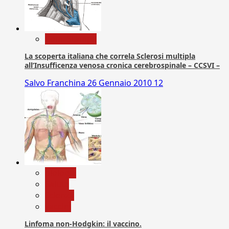
Com. Stampa
La scoperta italiana che correla Sclerosi multipla
all’Insufficenza venosa cronica cerebrospinale – CCSVI –
Salvo Franchina
26 Gennaio 2010
12
biologia
Salute
Scienza
vaccini
Linfoma non-Hodgkin: il vaccino.