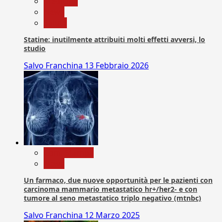
Medicina
News
Salute
Statine: inutilmente attribuiti molti effetti avversi, lo
studio
Salvo Franchina
13 Febbraio 2026
Com. Stampa
News
Un farmaco, due nuove opportunità per le pazienti con
carcinoma mammario metastatico hr+/her2- e con
tumore al seno metastatico triplo negativo (mtnbc)
Salvo Franchina
12 Marzo 2025