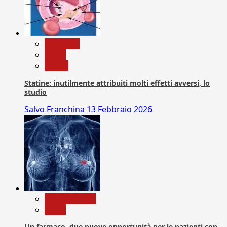
Medicina
News
Salute
Statine: inutilmente attribuiti molti effetti avversi, lo
studio
Salvo Franchina
13 Febbraio 2026
Com. Stampa
News
Un farmaco, due nuove opportunità per le pazienti con