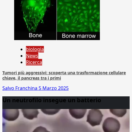
biologia
News
Ricerca
Tumori più aggressivi: scoperta una trasformazione cellulare
chiave, il pancreas tra i primi
Salvo Franchina
5 Marzo 2025
Un neutrofilo insegue un batterio
Video
Player