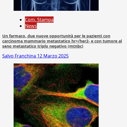
Com. Stampa
News
Un farmaco, due nuove opportunità per le pazienti con
carcinoma mammario metastatico hr+/her2- e con tumore al
seno metastatico triplo negativo (mtnbc)
Salvo Franchina
12 Marzo 2025