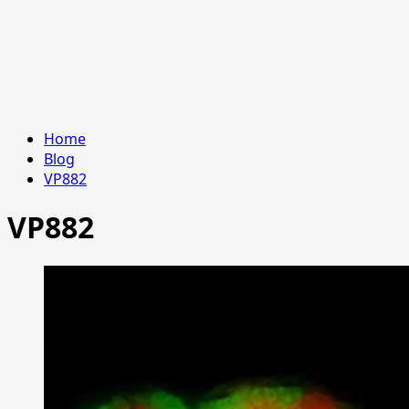
Home
Blog
VP882
VP882