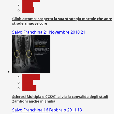
News
Salute
Glioblastoma: scoperta la sua strategia mortale che apre
strade a nuove cure
Salvo Franchina
21 Novembre 2010
21
Medicina
News
Ricerca
Sclerosi Multipla e CCSVI: al via la convalida degli studi
Zamboni anche in Emilia
Salvo Franchina
16 Febbraio 2011
13