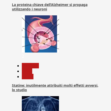
La proteina chiave dell’Alzheimer si propaga
utilizzando i neuroni
2
Medicina
News
Salute
Statine: inutilmente attribuiti molti effetti avversi,
lo studio