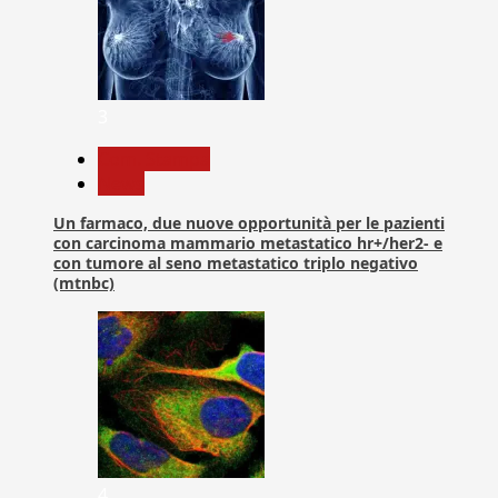
3
Com. Stampa
News
Un farmaco, due nuove opportunità per le pazienti
con carcinoma mammario metastatico hr+/her2- e
con tumore al seno metastatico triplo negativo
(mtnbc)
4