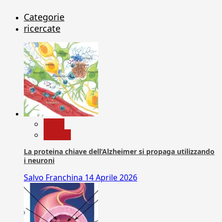
Categorie
ricercate
News
Ricerca
La proteina chiave dell’Alzheimer si propaga utilizzando
i neuroni
Salvo Franchina
14 Aprile 2026