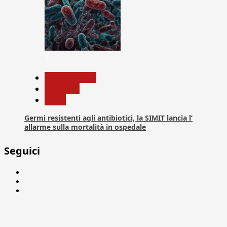
7
Com. Stampa
Medicina
News
Germi resistenti agli antibiotici, la SIMIT lancia l’
allarme sulla mortalità in ospedale
Seguici
Facebook
Linkedin
X