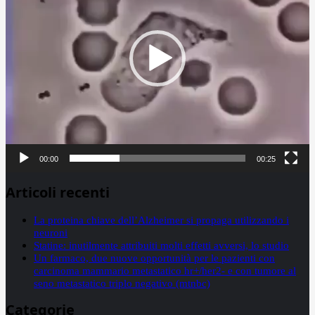
00:00
00:25
Articoli recenti
La proteina chiave dell’Alzheimer si propaga utilizzando i
neuroni
Statine: inutilmente attribuiti molti effetti avversi, lo studio
Un farmaco, due nuove opportunità per le pazienti con
carcinoma mammario metastatico hr+/her2- e con tumore al
seno metastatico triplo negativo (mtnbc)
Categorie