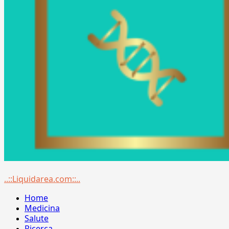
Menu
..::Liquidarea.com::..
principale
Home
Medicina
Salute
Ricerca