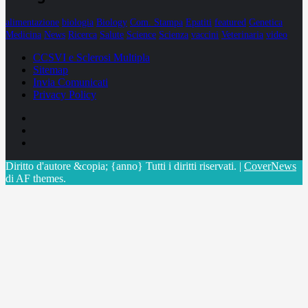
alimentazione
biologia
Biology
Com. Stampa
Epatiti
featured
Genetica
Medicina
News
Ricerca
Salute
Science
Scienza
vaccini
Veterinaria
video
CCSVI e Sclerosi Multipla
Sitemap
Invia Comunicati
Privacy Policy
Facebook
Linkedin
X
Diritto d'autore &copia; {anno} Tutti i diritti riservati.
|
CoverNews
di AF themes.