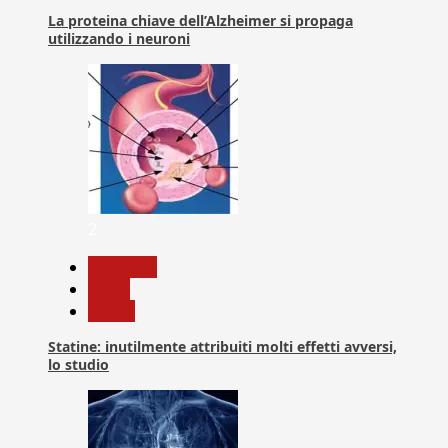
La proteina chiave dell’Alzheimer si propaga
utilizzando i neuroni
2
Medicina
News
Salute
Statine: inutilmente attribuiti molti effetti avversi,
lo studio