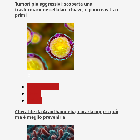
Tumori più aggressivi: scoperta una
trasformazione cellulare chiave, il pancreas tra i
primi
6
Com. Stampa
News
Salute
Cheratite da Acanthamoeba, curarla oggi si può
ma è meglio prevenirla