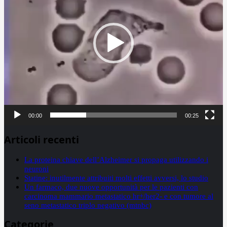
00:00
00:25
Articoli recenti
La proteina chiave dell’Alzheimer si propaga utilizzando i
neuroni
Statine: inutilmente attribuiti molti effetti avversi, lo studio
Un farmaco, due nuove opportunità per le pazienti con
carcinoma mammario metastatico hr+/her2- e con tumore al
seno metastatico triplo negativo (mtnbc)
Categorie