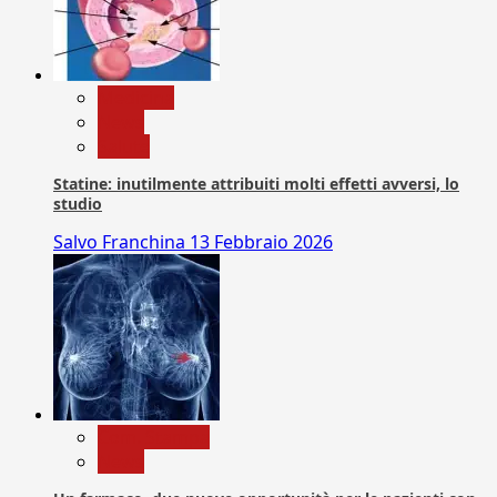
Medicina
News
Salute
Statine: inutilmente attribuiti molti effetti avversi, lo
studio
Salvo Franchina
13 Febbraio 2026
Com. Stampa
News