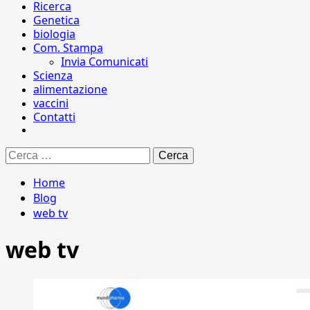
Ricerca
Genetica
biologia
Com. Stampa
Invia Comunicati
Scienza
alimentazione
vaccini
Contatti
Ricerca
per:
Home
Blog
web tv
web tv