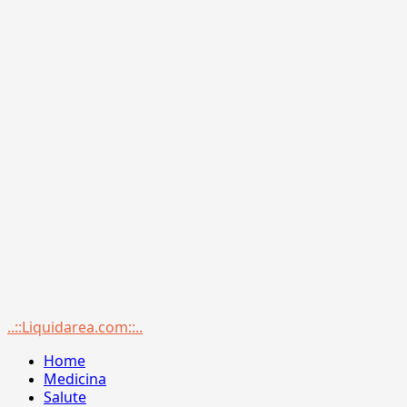
Menu
..::Liquidarea.com::..
principale
Home
Medicina
Salute