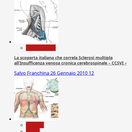
Com. Stampa
La scoperta italiana che correla Sclerosi multipla
all’Insufficenza venosa cronica cerebrospinale – CCSVI –
Salvo Franchina
26 Gennaio 2010
12
biologia
Salute