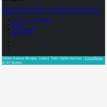
alimentazione
biologia
Biology
Com. Stampa
Epatiti
featured
Genetica
Medicina
News
Ricerca
Salute
Science
Scienza
vaccini
Veterinaria
video
CCSVI e Sclerosi Multipla
Sitemap
Invia Comunicati
Privacy Policy
Facebook
Linkedin
X
Diritto d'autore &copia; {anno} Tutti i diritti riservati.
|
CoverNews
di AF themes.