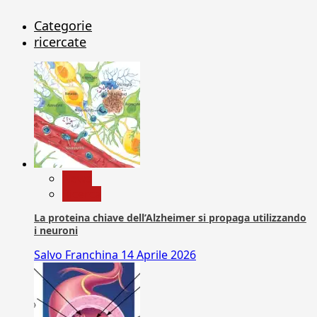
Categorie
ricercate
News
Ricerca
La proteina chiave dell’Alzheimer si propaga utilizzando
i neuroni
Salvo Franchina
14 Aprile 2026