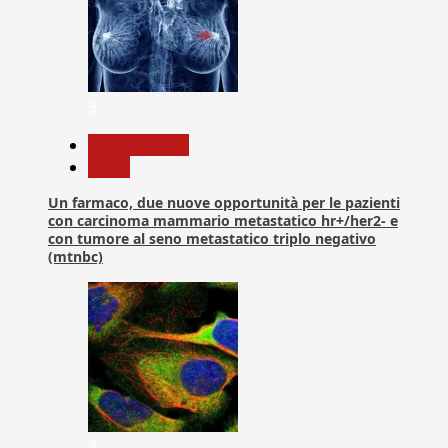
3
Com. Stampa
News
Un farmaco, due nuove opportunità per le pazienti
con carcinoma mammario metastatico hr+/her2- e
con tumore al seno metastatico triplo negativo
(mtnbc)
4