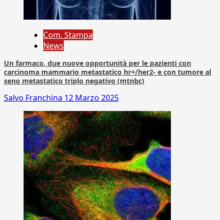
Com. Stampa
News
Un farmaco, due nuove opportunità per le pazienti con
carcinoma mammario metastatico hr+/her2- e con tumore al
seno metastatico triplo negativo (mtnbc)
Salvo Franchina
12 Marzo 2025