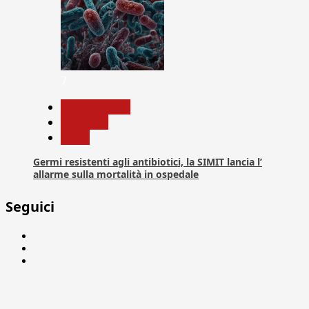
7
Com. Stampa
Medicina
News
Germi resistenti agli antibiotici, la SIMIT lancia l’
allarme sulla mortalità in ospedale
Seguici
Facebook
Linkedin
X