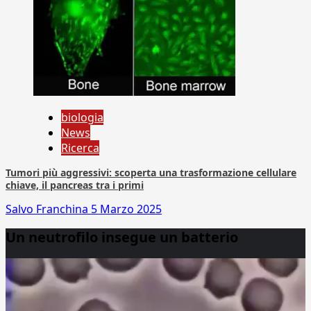
biologia
News
Ricerca
Tumori più aggressivi: scoperta una trasformazione cellulare
chiave, il pancreas tra i primi
Salvo Franchina
5 Marzo 2025
Un neutrofilo insegue un batterio
Video
Player