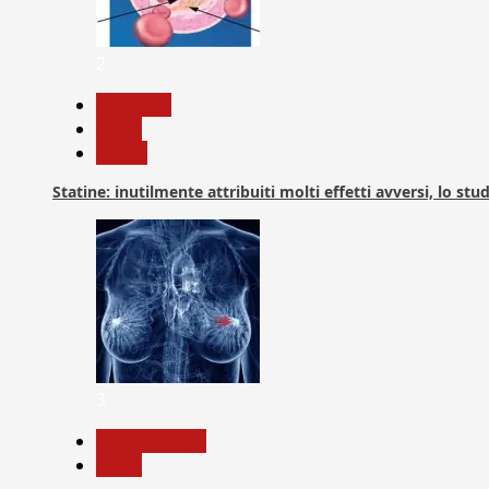
2
Medicina
News
Salute
Statine: inutilmente attribuiti molti effetti avversi, lo stu
3
Com. Stampa
News