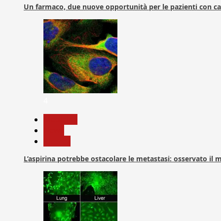
Un farmaco, due nuove opportunità per le pazienti con c
4
Medicina
News
Ricerca
L’aspirina potrebbe ostacolare le metastasi: osservato il