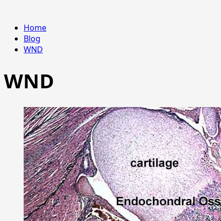
Home
Blog
WND
WND