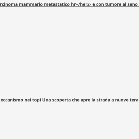
arcinoma mammario metastatico hr+/her2- e con tumore al seno 
 meccanismo nei topi Una scoperta che apre la strada a nuove tera