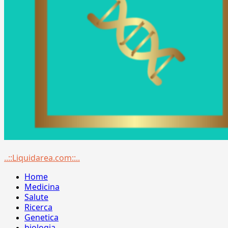
Menu
..::Liquidarea.com::..
principale
Home
Medicina
Salute
Ricerca
Genetica
biologia