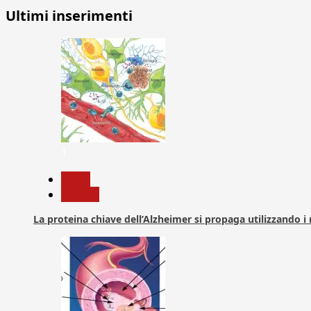
Ultimi inserimenti
1
News
Ricerca
La proteina chiave dell’Alzheimer si propaga utilizzando i