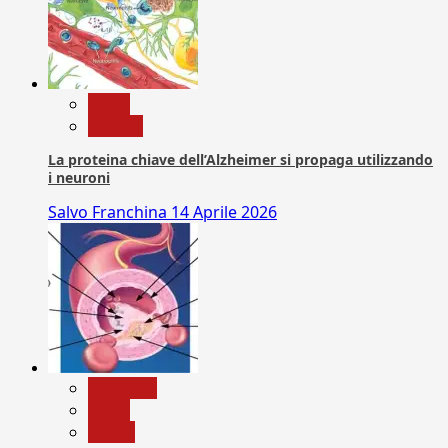
News
Ricerca
La proteina chiave dell’Alzheimer si propaga utilizzando
i neuroni
Salvo Franchina
14 Aprile 2026
Medicina
News
Salute