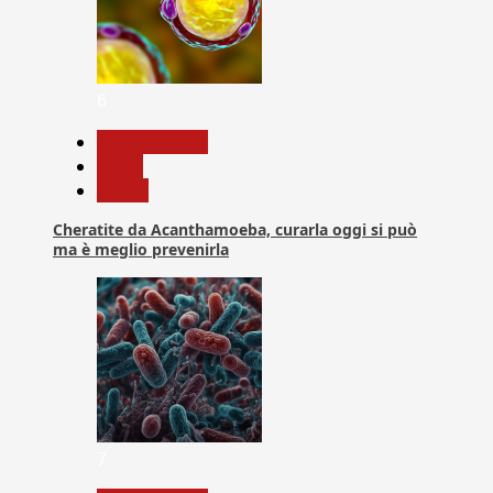
6
Com. Stampa
News
Salute
Cheratite da Acanthamoeba, curarla oggi si può
ma è meglio prevenirla
7