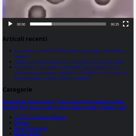
00:00
00:25
Articoli recenti
La proteina chiave dell’Alzheimer si propaga utilizzando i
neuroni
Statine: inutilmente attribuiti molti effetti avversi, lo studio
Un farmaco, due nuove opportunità per le pazienti con
carcinoma mammario metastatico hr+/her2- e con tumore al
seno metastatico triplo negativo (mtnbc)
Categorie
alimentazione
biologia
Biology
Com. Stampa
Epatiti
featured
Genetica
Medicina
News
Ricerca
Salute
Science
Scienza
vaccini
Veterinaria
video
CCSVI e Sclerosi Multipla
Sitemap
Invia Comunicati
Privacy Policy