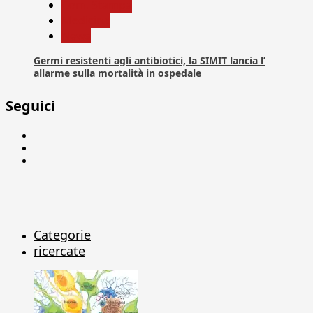
Com. Stampa
Medicina
News
Germi resistenti agli antibiotici, la SIMIT lancia l’
allarme sulla mortalità in ospedale
Seguici
Facebook
Linkedin
X
Categorie
ricercate