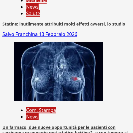
Medicina
News
Salute
Statine: inutilmente attribuiti molti effetti avversi, lo studio
Salvo Franchina
13 Febbraio 2026
Com. Stampa
News
Un farmaco, due nuove opportunità per le pazienti con
carcinoma mammario metastatico hr+/her2- e con tumore al