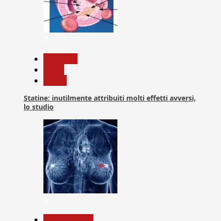
2
Medicina
News
Salute
Statine: inutilmente attribuiti molti effetti avversi,
lo studio
3
Com. Stampa