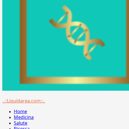
Menu
..::Liquidarea.com::..
principale
Home
Medicina
Salute
Ricerca