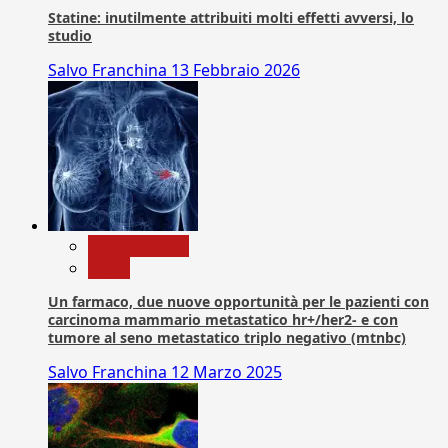
Statine: inutilmente attribuiti molti effetti avversi, lo
studio
Salvo Franchina
13 Febbraio 2026
Com. Stampa
News
Un farmaco, due nuove opportunità per le pazienti con
carcinoma mammario metastatico hr+/her2- e con
tumore al seno metastatico triplo negativo (mtnbc)
Salvo Franchina
12 Marzo 2025