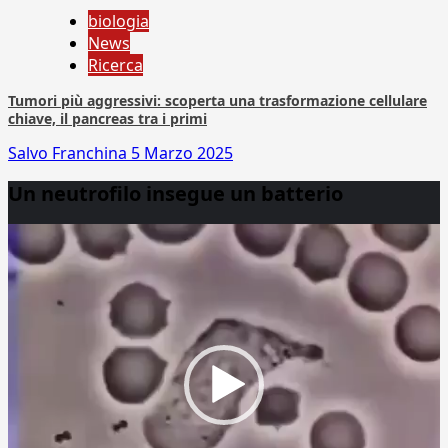
biologia
News
Ricerca
Tumori più aggressivi: scoperta una trasformazione cellulare
chiave, il pancreas tra i primi
Salvo Franchina
5 Marzo 2025
Un neutrofilo insegue un batterio
Video
Player