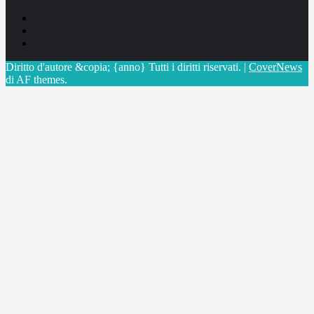
Facebook
Linkedin
X
Diritto d'autore &copia; {anno} Tutti i diritti riservati.
|
CoverNews
di AF themes.