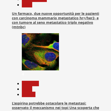
News
Un farmaco, due nuove opportunità per le pazienti
con carcinoma mammario metastatico hr+/her2- e
con tumore al seno metastatico triplo negativo
(mtnbc)
4
Medicina
News
Ricerca
L’aspirina potrebbe ostacolare le metastasi:
osservato il meccanismo nei topi Una scoperta che