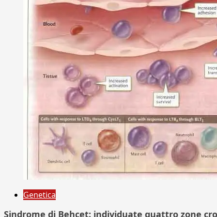
Genetica
Sindrome di Behcet: individuate quattro zone c