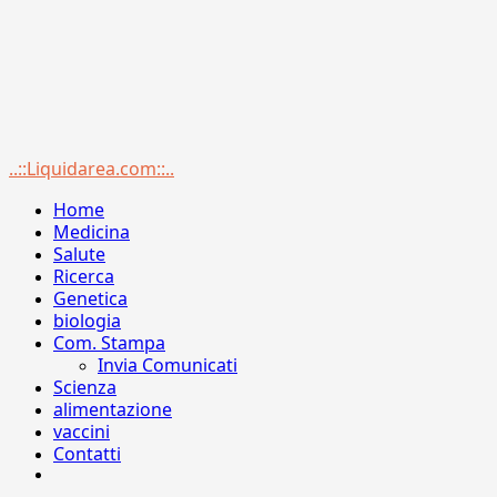
Menu
..::Liquidarea.com::..
principale
Home
Medicina
Salute
Ricerca
Genetica
biologia
Com. Stampa
Invia Comunicati
Scienza
alimentazione
vaccini
Contatti