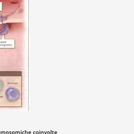
romosomiche coinvolte