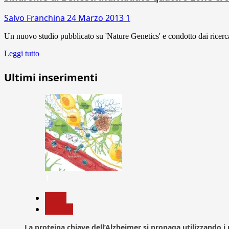
Salvo Franchina
24 Marzo 2013
1
Un nuovo studio pubblicato su 'Nature Genetics' e condotto dai ricercat
Leggi tutto
Ultimi inserimenti
1
News
Ricerca
La proteina chiave dell’Alzheimer si propaga utilizzando i