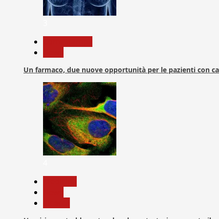
3
Com. Stampa
News
Un farmaco, due nuove opportunità per le pazienti con c
4
Medicina
News
Ricerca