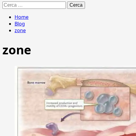
Ricerca
per:
Home
Blog
zone
zone