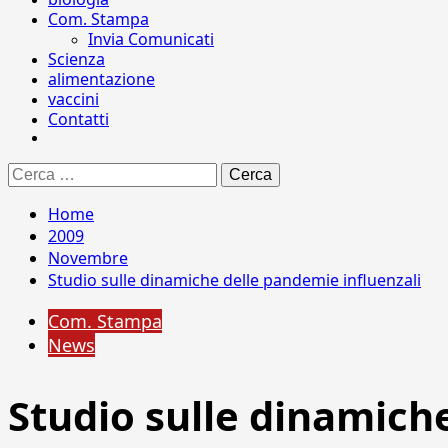
Com. Stampa
Invia Comunicati
Scienza
alimentazione
vaccini
Contatti
Ricerca
per:
Home
2009
Novembre
Studio sulle dinamiche delle pandemie influenzali
Com. Stampa
News
Studio sulle dinamich