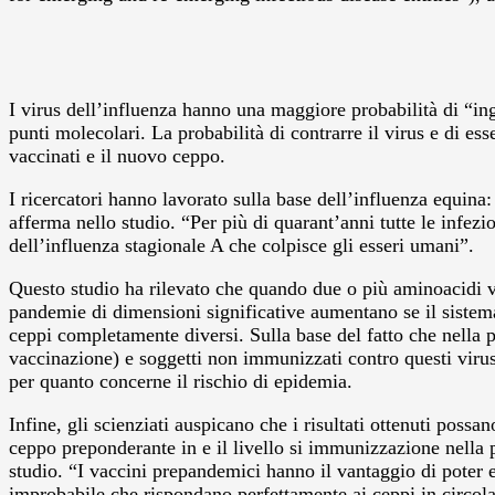
I virus dell’influenza hanno una maggiore probabilità di “in
punti molecolari. La probabilità di contrarre il virus e di ess
vaccinati e il nuovo ceppo.
I ricercatori hanno lavorato sulla base dell’influenza equina:
afferma nello studio. “Per più di quarant’anni tutte le infez
dell’influenza stagionale A che colpisce gli esseri umani”.
Questo studio ha rilevato che quando due o più aminoacidi ven
pandemie di dimensioni significative aumentano se il sistema
ceppi completamente diversi. Sulla base del fatto che nella 
vaccinazione) e soggetti non immunizzati contro questi virus,
per quanto concerne il rischio di epidemia.
Infine, gli scienziati auspicano che i risultati ottenuti possa
ceppo preponderante in e il livello si immunizzazione nella p
studio. “I vaccini prepandemici hanno il vantaggio di poter ess
improbabile che rispondano perfettamente ai ceppi in circola