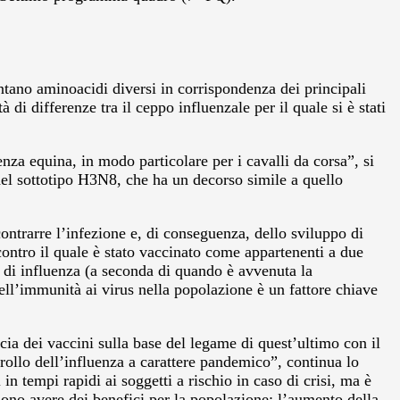
ntano aminoacidi diversi in corrispondenza dei principali
 di differenze tra il ceppo influenzale per il quale si è stati
enza equina, in modo particolare per i cavalli da corsa”, si
 del sottotipo H3N8, che ha un decorso simile a quello
ontrarre l’infezione e, di conseguenza, dello sviluppo di
contro il quale è stato vaccinato come appartenenti a due
e di influenza (a seconda di quando è avvenuta la
dell’immunità ai virus nella popolazione è un fattore chiave
cacia dei vaccini sulla base del legame di quest’ultimo con il
rollo dell’influenza a carattere pandemico”, continua lo
 in tempi rapidi ai soggetti a rischio in caso di crisi, ma è
sono avere dei benefici per la popolazione; l’aumento della