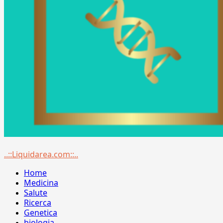
Menu
..::Liquidarea.com::..
principale
Home
Medicina
Salute
Ricerca
Genetica
biologia