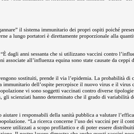
gannare” il sistema immunitario dei propri ospiti poiché prese
erne a lungo portatori è direttamente proporzionale alla quantità
 “È dagli anni sessanta che si utilizzano vaccini contro l’influ
ioni associate all’influenza equina sono state causate da ceppi
gono sostituiti, prende il via l’epidemia. La probabilità di c
 immunitario dell’ospite percepisce il nuovo virus e il virus 
popolazione vi sono soggetti vaccinati contro diverse tipologi
 gli scienziati hanno determinato che il grado di variabilità 
no aiutare i responsabili della sanità pubblica a valutare l’effi
opolazione. “La ricerca concerne l’uso dei vaccini per il cont
ere utilizzati a scopo profilattico e di poter essere distribuiti
zione. Il nostro lavoro dimostra che anche questi vaccini pos