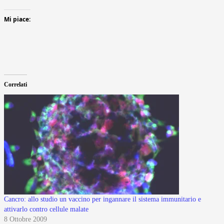
Mi piace:
Correlati
Cancro: allo studio un vaccino per ingannare il sistema immunitario e
attivarlo contro cellule malate
8 Ottobre 2009