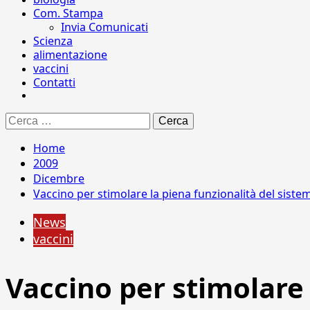
Com. Stampa
Invia Comunicati
Scienza
alimentazione
vaccini
Contatti
Ricerca
per:
Home
2009
Dicembre
Vaccino per stimolare la piena funzionalità del sist
News
vaccini
Vaccino per stimolare 