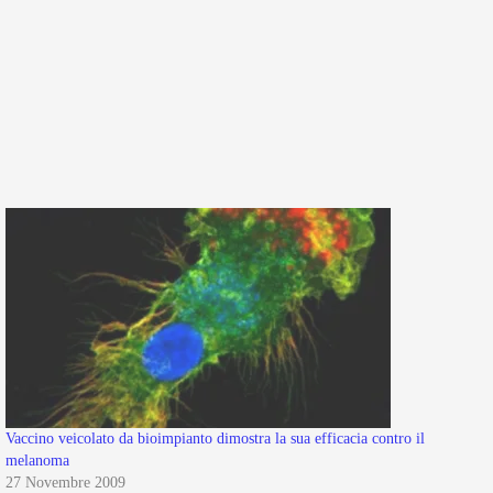
Vaccino veicolato da bioimpianto dimostra la sua efficacia contro il
melanoma
27 Novembre 2009