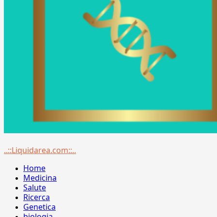
Menu
..::Liquidarea.com::..
principale
Home
Medicina
Salute
Ricerca
Genetica
biologia