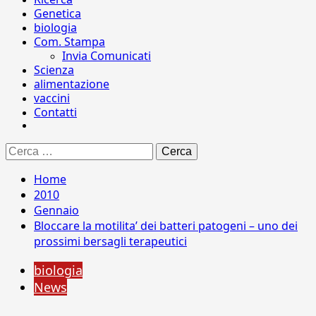
Genetica
biologia
Com. Stampa
Invia Comunicati
Scienza
alimentazione
vaccini
Contatti
Ricerca
per:
Home
2010
Gennaio
Bloccare la motilita’ dei batteri patogeni – uno dei
prossimi bersagli terapeutici
biologia
News