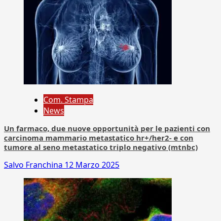
Com. Stampa
News
Un farmaco, due nuove opportunità per le pazienti con
carcinoma mammario metastatico hr+/her2- e con
tumore al seno metastatico triplo negativo (mtnbc)
Salvo Franchina
12 Marzo 2025