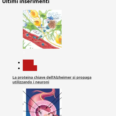
Ultimi inserimenti
1
News
Ricerca
La proteina chiave dell’Alzheimer si propaga
utilizzando i neuroni