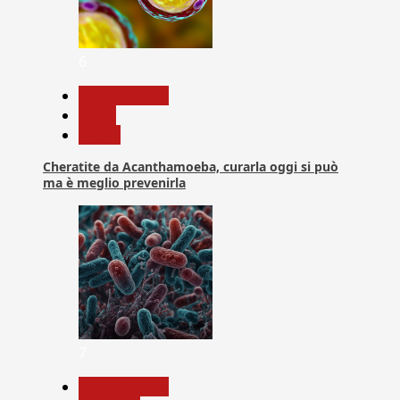
6
Com. Stampa
News
Salute
Cheratite da Acanthamoeba, curarla oggi si può
ma è meglio prevenirla
7
Com. Stampa