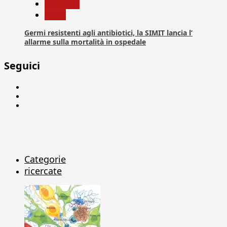
Medicina
News
Germi resistenti agli antibiotici, la SIMIT lancia l’
allarme sulla mortalità in ospedale
Seguici
Facebook
Linkedin
X
Categorie
ricercate