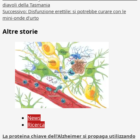
Navigazione
diavoli della Tasmania
articolo
Successivo:
Disfunzione erettile: si potrebbe curare con le
mini-onde d’urto
Altre storie
News
Ricerca
La proteina chiave dell’Alzheimer si propaga utilizzando