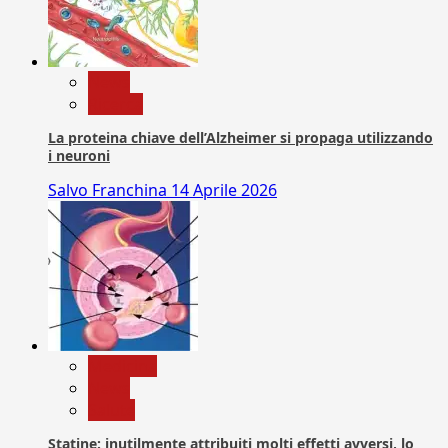
News
Ricerca
La proteina chiave dell’Alzheimer si propaga utilizzando
i neuroni
Salvo Franchina
14 Aprile 2026
Medicina
News
Salute
Statine: inutilmente attribuiti molti effetti avversi, lo