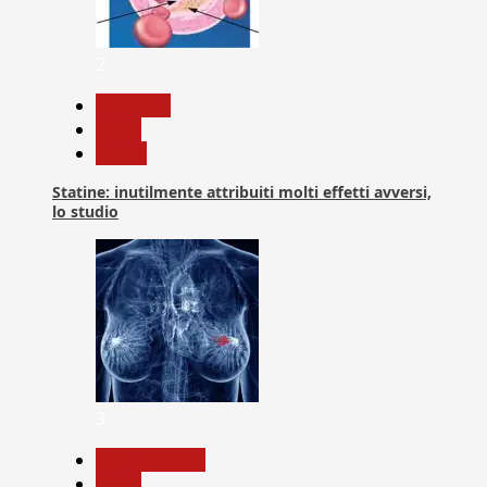
2
Medicina
News
Salute
Statine: inutilmente attribuiti molti effetti avversi,
lo studio
3
Com. Stampa
News