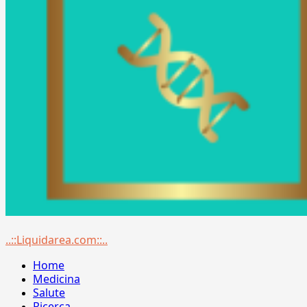
Menu
..::Liquidarea.com::..
principale
Home
Medicina
Salute
Ricerca