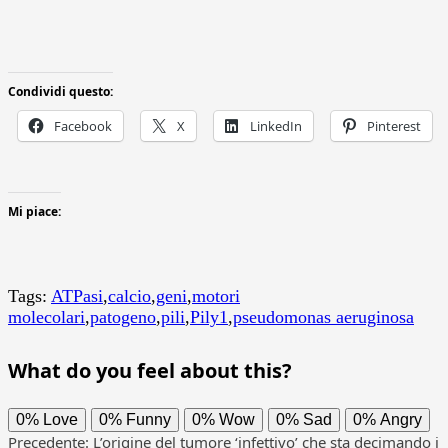
Condividi questo:
Facebook
X
LinkedIn
Pinterest
Mi piace:
Tags:
ATPasi
,
calcio
,
geni
,
motori
molecolari
,
patogeno
,
pili
,
Pily1
,
pseudomonas aeruginosa
What do you feel about this?
0%
Love
0%
Funny
0%
Wow
0%
Sad
0%
Angry
Precedente:
L’origine del tumore ‘infettivo’ che sta decimando i