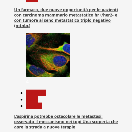
Un farmaco, due nuove opportunità per le pazienti
con carcinoma mammario metastatico hr+/her2- e
con tumore al seno metastatico triplo negativo
(mtnbc)
4
Medicina
News
Ricerca
L’aspirina potrebbe ostacolare le metastasi:
osservato il meccanismo nei topi Una scoperta che
apre la strada a nuove terapie