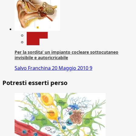
Medicina
News
Per la sordita’ un impianto cocleare sottocutaneo
invisibile e autoricricabile
Salvo Franchina
20 Maggio 2010
9
Potresti esserti perso