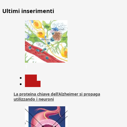
Ultimi inserimenti
1
News
Ricerca
La proteina chiave dell’Alzheimer si propaga
utilizzando i neuroni