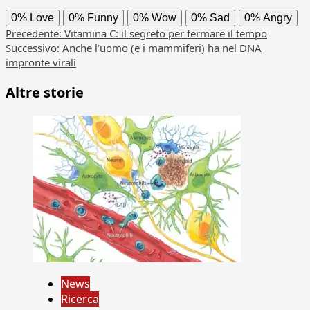
0%
Love
0%
Funny
0%
Wow
0%
Sad
0%
Angry
Navigazione
Precedente:
Vitamina C: il segreto per fermare il tempo
Successivo:
Anche l’uomo (e i mammiferi) ha nel DNA
articolo
impronte virali
Altre storie
News
Ricerca