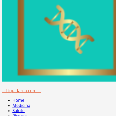
Menu
..::Liquidarea.com::..
principale
Home
Medicina
Salute
Ricerca