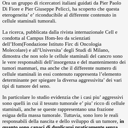
Ora un gruppo di ricercatori italiani guidati da Pier Paolo
Di Fiore e Pier Giuseppe Pelicci, ha scoperto che questa
eterogeneita’ e’ riconducibile al differente contenuto in
cellule staminali tumorali.
La ricerca, pubblicata dalla rivista internazionale Cell e
condotta al Campus Ifom-Ieo da scienziati
dell’Ifom(Fondazione Istituto Firc di Oncologia
Molecolare) e all’Universita’ degli Studi di Milano,
dimostra che non solo le cellule staminali del cancro sono
le vere responsabili dell’insorgenza e del mantenimento dei
tumori mammari, ma anche che il differente numero di
cellule staminali in essi contenuto rappresenta l’elemento
determinante per spiegare la diversa aggressivita’ dei vari
tipi di tumore del seno.
In particolare lo studio evidenzia che i casi piu’ aggressivi
sono quelli in cui il tessuto tumorale e’ piu’ ricco di cellule
staminali, anche se queste rappresentano una frazione
esigua della massa tumorale. Tuttavia, sono loro le reali
responsabili della nascita e dello sviluppo di un tumore,
in
quanto sono capaci di duplicarsi praticamente senza