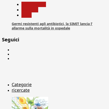
Com. Stampa
Medicina
News
Germi resistenti agli antibiotici, la SIMIT lancia l’
allarme sulla mortalità in ospedale
Seguici
Facebook
Linkedin
X
Categorie
ricercate