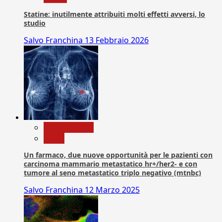
Statine: inutilmente attribuiti molti effetti avversi, lo
studio
Salvo Franchina
13 Febbraio 2026
Com. Stampa
News
Un farmaco, due nuove opportunità per le pazienti con
carcinoma mammario metastatico hr+/her2- e con
tumore al seno metastatico triplo negativo (mtnbc)
Salvo Franchina
12 Marzo 2025