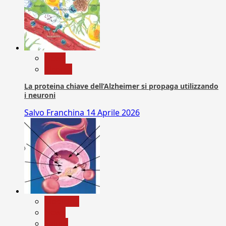
News
Ricerca
La proteina chiave dell’Alzheimer si propaga utilizzando
i neuroni
Salvo Franchina
14 Aprile 2026
Medicina
News
Salute