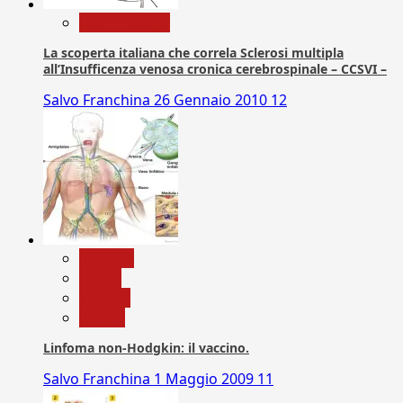
Com. Stampa
La scoperta italiana che correla Sclerosi multipla
all’Insufficenza venosa cronica cerebrospinale – CCSVI –
Salvo Franchina
26 Gennaio 2010
12
biologia
Salute
Scienza
vaccini
Linfoma non-Hodgkin: il vaccino.
Salvo Franchina
1 Maggio 2009
11