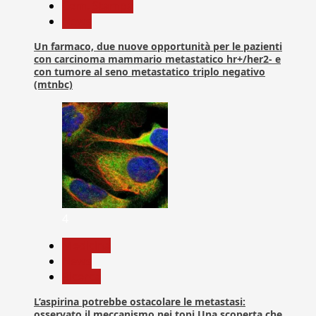
Com. Stampa
News
Un farmaco, due nuove opportunità per le pazienti
con carcinoma mammario metastatico hr+/her2- e
con tumore al seno metastatico triplo negativo
(mtnbc)
4
Medicina
News
Ricerca
L’aspirina potrebbe ostacolare le metastasi:
osservato il meccanismo nei topi Una scoperta che