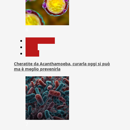
6
Com. Stampa
News
Salute
Cheratite da Acanthamoeba, curarla oggi si può
ma è meglio prevenirla
7