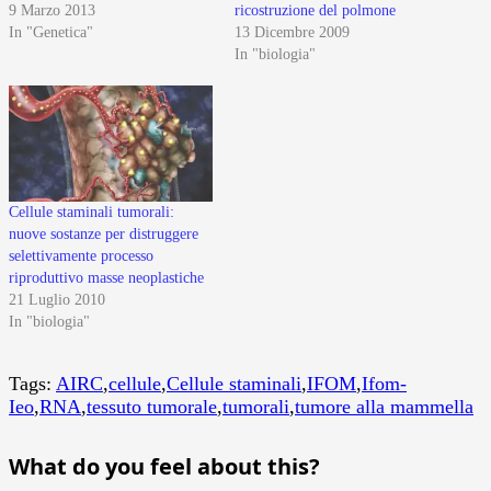
9 Marzo 2013
ricostruzione del polmone
In "Genetica"
13 Dicembre 2009
In "biologia"
Cellule staminali tumorali:
nuove sostanze per distruggere
selettivamente processo
riproduttivo masse neoplastiche
21 Luglio 2010
In "biologia"
Tags:
AIRC
,
cellule
,
Cellule staminali
,
IFOM
,
Ifom-
Ieo
,
RNA
,
tessuto tumorale
,
tumorali
,
tumore alla mammella
What do you feel about this?