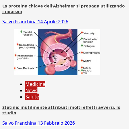
La proteina chiave dell’Alzheimer si propaga utilizzando
i neuroni
Salvo Franchina
14 Aprile 2026
Medicina
News
Salute
Statine: inutilmente attribuiti molti effetti avversi, lo
studio
Salvo Franchina
13 Febbraio 2026