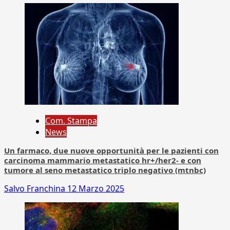
Com. Stampa
News
Un farmaco, due nuove opportunità per le pazienti con
carcinoma mammario metastatico hr+/her2- e con
tumore al seno metastatico triplo negativo (mtnbc)
Salvo Franchina
12 Marzo 2025