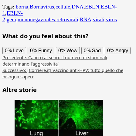
Tags:
borna
,
Bornavirus
,
cellule
,
DNA
,
EBLN
,
EBLN-
1
,
EBLN-
2
,
geni
,
mononegavirales
,
retrovirali
,
RNA
,
virali
,
virus
What do you feel about this?
0%
Love
0%
Funny
0%
Wow
0%
Sad
0%
Angry
Navigazione
Precedente:
Cancro al seno: il numero di staminali
determinano l’aggressivita’
articolo
Successivo:
[Corriere.it] Vaccino anti-HPV: tutto quello che
bisogna sapere
Altre storie