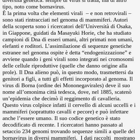
tipo, noto come bornavirus.
È la prima volta che elementi virali – e non retrovirali –
sono stati rintracciati nel genoma di mammiferi. Autori
della scoperta sono i ricercatori dell’Università di Osaka,
in Giappone, guidati da Masayuki Horie, che ha studiato
campioni di Dna di esseri umani, altri primati non umani,
elefanti e roditori. L’assimilazione di sequenze genetiche
estranee nel genoma ospite è detta “endogenizzazione” e
avviene quando i geni virali sono integrati nei cromosomi
delle cellule riproduttive (quelle che danno origine alla
prole). Il Dna alieno può, in questo modo, trasmettersi da
genitori a figli, a tutti gli effetti incorporato al genoma. Il
virus di Borna (ordine dei Mononegavirales) deve il suo
nome all’omonima città tedesca, dove, nel 1885, scatenò
un’epidemia che decimò il reggimento di cavalleria.
Questo virus colpisce infatti il cervello di alcuni uccelli e i
mammiferi (soprattutto cavalli e pecore) e può infettare
anche l’essere umano. Il suo codice genetico è stato
decodificato di recente. I ricercatori hanno passato al
setaccio 234 genomi trovando sequenze simili a quelle del
bornavirus in diversi mammiferi. I dati raccolti mostrano