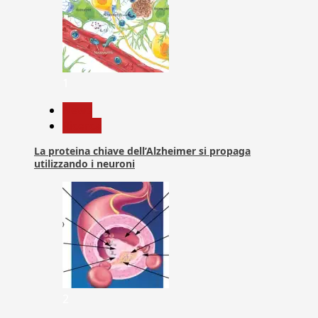
1
News
Ricerca
La proteina chiave dell’Alzheimer si propaga
utilizzando i neuroni
2