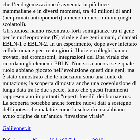
che l’endogenizzazione è avvenuta in più linee
mammaliane e in diversi momenti, tra 40 milioni di anni
(nei primati antropomorfi) a meno di dieci milioni (negli
scoiattoli).
Gli studiosi hanno riscontrato forti somiglianze tra il gene
per le nucleoproteine (N) virale e due geni umani, chiamati
EBLN-1 e EBLN-2. In un esperimento, dopo aver infettato
cellule umane per trenta giorni, Horie e colleghi hanno
trovato, nei cromosomi, integrazioni del Dna virale che
ricordano gli elementi EBLN. Non si sa ancora se e quale
ruolo abbiano giocato nell’evoluzione questi due geni, ma
è stato dimostrato che le inserzioni sono una fonte di
mutazione; la scoperta dimostra anche una coevoluzione di
lunga data tra le due specie, tanto che questi frammenti
rappresentano importanti “reperti fossili” dei bornavirus.
La scoperta potrebbe anche fornire nuovi dati a sostegno
dell’ipotesi che malattie come la schizofrenia abbiano
avuto origine da un’antica “invasione virale”.
Galileonet.it