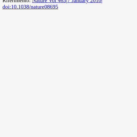
Riferimento:
Nature Vol 463|7 January 2010|
doi:10.1038/nature08695