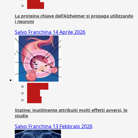
Ricerca
La proteina chiave dell’Alzheimer si propaga utilizzando
i neuroni
Salvo Franchina
14 Aprile 2026
Medicina
News
Salute
Statine: inutilmente attribuiti molti effetti avversi, lo
studio
Salvo Franchina
13 Febbraio 2026