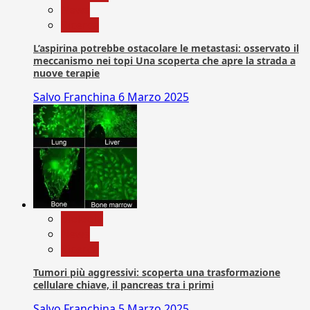
News
Ricerca
L’aspirina potrebbe ostacolare le metastasi: osservato il
meccanismo nei topi Una scoperta che apre la strada a
nuove terapie
Salvo Franchina
6 Marzo 2025
biologia
News
Ricerca
Tumori più aggressivi: scoperta una trasformazione
cellulare chiave, il pancreas tra i primi
Salvo Franchina
5 Marzo 2025