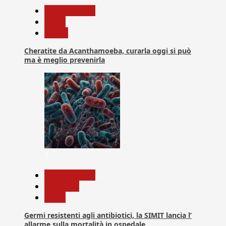
Com. Stampa
News
Salute
Cheratite da Acanthamoeba, curarla oggi si può
ma è meglio prevenirla
7
Com. Stampa
Medicina
News
Germi resistenti agli antibiotici, la SIMIT lancia l’
allarme sulla mortalità in ospedale