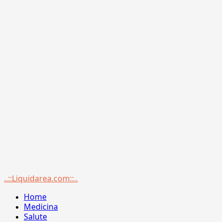
Menu
..::Liquidarea.com::..
principale
Home
Medicina
Salute