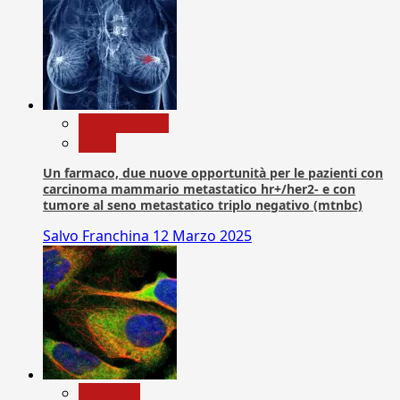
Com. Stampa
News
Un farmaco, due nuove opportunità per le pazienti con
carcinoma mammario metastatico hr+/her2- e con
tumore al seno metastatico triplo negativo (mtnbc)
Salvo Franchina
12 Marzo 2025
Medicina