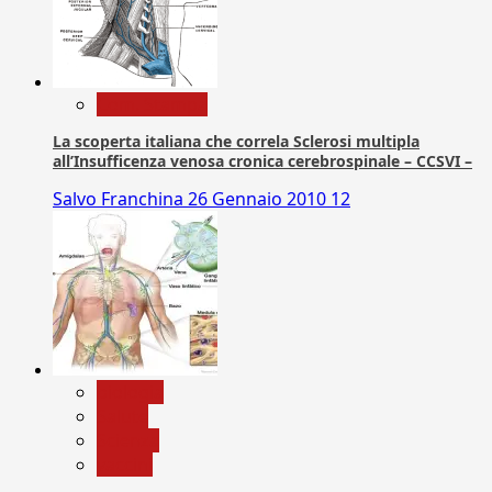
Com. Stampa
La scoperta italiana che correla Sclerosi multipla
all’Insufficenza venosa cronica cerebrospinale – CCSVI –
Salvo Franchina
26 Gennaio 2010
12
biologia
Salute
Scienza
vaccini