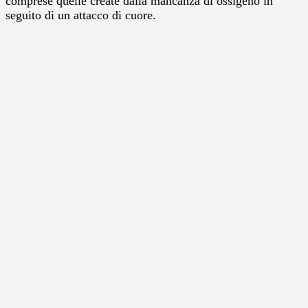
comprese quelle create dalla mancanza di ossigeno in
seguito di un attacco di cuore.