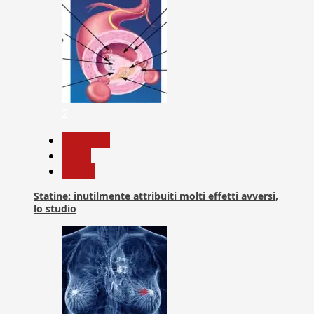
2
Medicina
News
Salute
Statine: inutilmente attribuiti molti effetti avversi,
lo studio