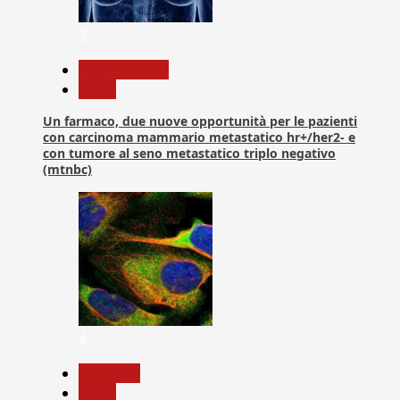
3
Com. Stampa
News
Un farmaco, due nuove opportunità per le pazienti
con carcinoma mammario metastatico hr+/her2- e
con tumore al seno metastatico triplo negativo
(mtnbc)
4
Medicina
News