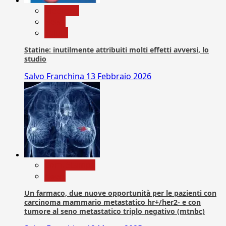
Medicina
News
Salute
Statine: inutilmente attribuiti molti effetti avversi, lo
studio
Salvo Franchina
13 Febbraio 2026
Com. Stampa
News
Un farmaco, due nuove opportunità per le pazienti con
carcinoma mammario metastatico hr+/her2- e con
tumore al seno metastatico triplo negativo (mtnbc)