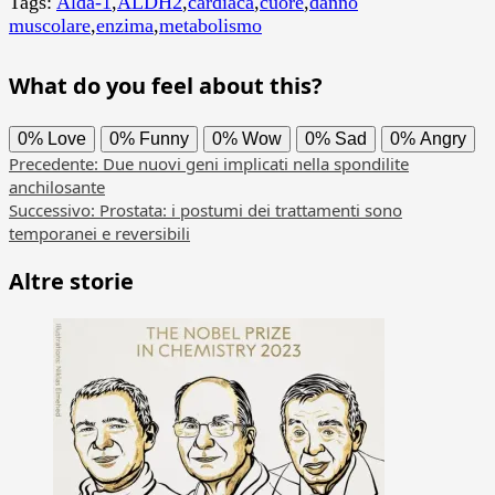
Tags:
Alda-1
,
ALDH2
,
cardiaca
,
cuore
,
danno
muscolare
,
enzima
,
metabolismo
What do you feel about this?
0%
Love
0%
Funny
0%
Wow
0%
Sad
0%
Angry
Navigazione
Precedente:
Due nuovi geni implicati nella spondilite
anchilosante
articolo
Successivo:
Prostata: i postumi dei trattamenti sono
temporanei e reversibili
Altre storie