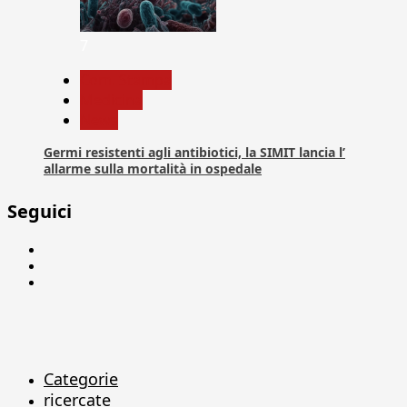
7
Com. Stampa
Medicina
News
Germi resistenti agli antibiotici, la SIMIT lancia l’
allarme sulla mortalità in ospedale
Seguici
Facebook
Linkedin
X
Categorie
ricercate