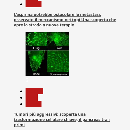
Ricerca
L’aspirina potrebbe ostacolare le metastasi:
osservato il meccanismo nei topi Una scoperta che
apre la strada a nuove terapie
5
biologia
News
Ricerca
Tumori più aggressivi: scoperta una
trasformazione cellulare chiave, il pancreas tra i
primi