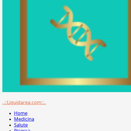
Menu
..::Liquidarea.com::..
principale
Home
Medicina
Salute
Ricerca