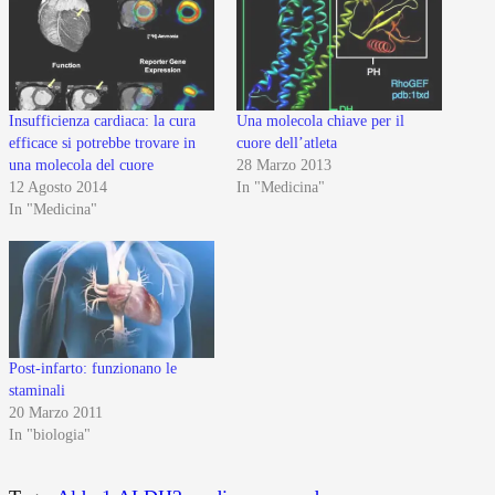
Insufficienza cardiaca: la cura
Una molecola chiave per il
efficace si potrebbe trovare in
cuore dell’atleta
una molecola del cuore
28 Marzo 2013
12 Agosto 2014
In "Medicina"
In "Medicina"
Post-infarto: funzionano le
staminali
20 Marzo 2011
In "biologia"