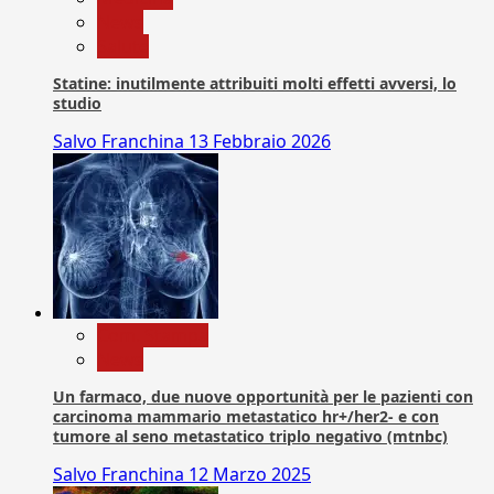
News
Salute
Statine: inutilmente attribuiti molti effetti avversi, lo
studio
Salvo Franchina
13 Febbraio 2026
Com. Stampa
News
Un farmaco, due nuove opportunità per le pazienti con
carcinoma mammario metastatico hr+/her2- e con
tumore al seno metastatico triplo negativo (mtnbc)
Salvo Franchina
12 Marzo 2025