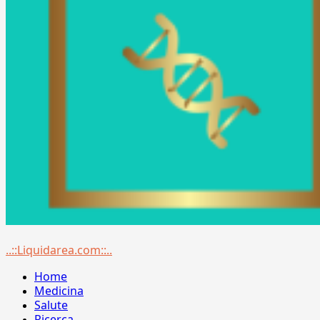
Menu
..::Liquidarea.com::..
principale
Home
Medicina
Salute
Ricerca