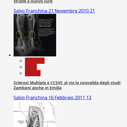
strade a nuove cure
Salvo Franchina
21 Novembre 2010
21
Medicina
News
Ricerca
Sclerosi Multipla e CCSVI: al via la convalida degli studi
Zamboni anche in Emilia
Salvo Franchina
16 Febbraio 2011
13