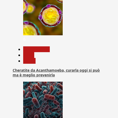
6
Com. Stampa
News
Salute
Cheratite da Acanthamoeba, curarla oggi si può
ma è meglio prevenirla