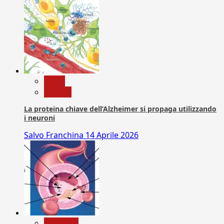
News
Ricerca
La proteina chiave dell’Alzheimer si propaga utilizzando
i neuroni
Salvo Franchina
14 Aprile 2026
Medicina