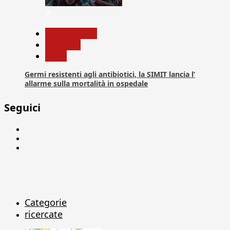
7
Com. Stampa
Medicina
News
Germi resistenti agli antibiotici, la SIMIT lancia l’
allarme sulla mortalità in ospedale
Seguici
Facebook
Linkedin
X
Categorie
ricercate