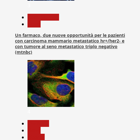
3
Com. Stampa
News
Un farmaco, due nuove opportunità per le pazienti
con carcinoma mammario metastatico hr+/her2- e
con tumore al seno metastatico triplo negativo
(mtnbc)
4
Medicina
News
Ricerca