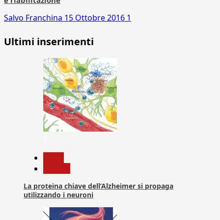
e riabilitazione
Salvo Franchina
15 Ottobre 2016
1
Ultimi inserimenti
1
News
Ricerca
La proteina chiave dell’Alzheimer si propaga
utilizzando i neuroni