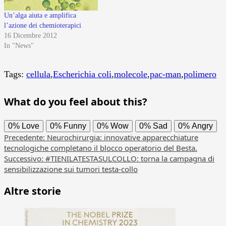
Un’alga aiuta e amplifica
l’azione dei chemioterapici
16 Dicembre 2012
In "News"
Tags:
cellula
,
Escherichia coli
,
molecole
,
pac-man
,
polimero
What do you feel about this?
0%
Love
0%
Funny
0%
Wow
0%
Sad
0%
Angry
Navigazione
Precedente:
Neurochirurgia: innovative apparecchiature
tecnologiche completano il blocco operatorio del Besta.
articolo
Successivo:
#TIENILATESTASULCOLLO: torna la campagna di
sensibilizzazione sui tumori testa-collo
Altre storie