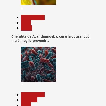
6
Com. Stampa
News
Salute
Cheratite da Acanthamoeba, curarla oggi si può
ma è meglio prevenirla
7
Com. Stampa
Medicina
News