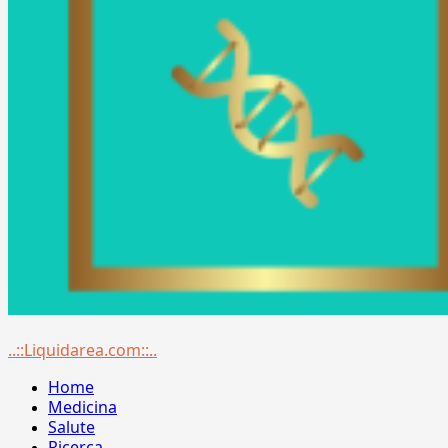
Menu
..::Liquidarea.com::..
principale
Home
Medicina
Salute
Ricerca