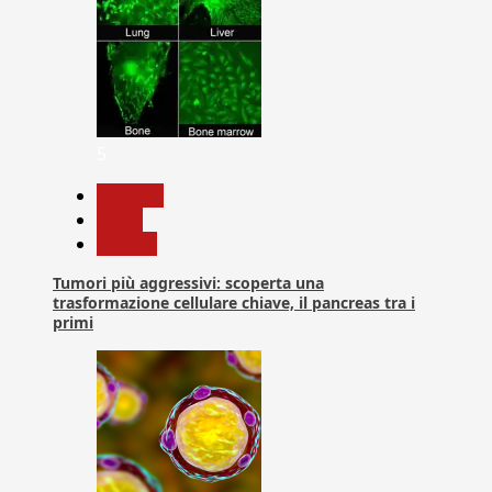
5
biologia
News
Ricerca
Tumori più aggressivi: scoperta una
trasformazione cellulare chiave, il pancreas tra i
primi