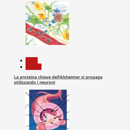
1
News
Ricerca
La proteina chiave dell’Alzheimer si propaga
utilizzando i neuroni