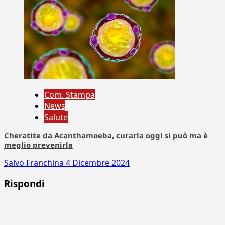
Com. Stampa
News
Salute
Cheratite da Acanthamoeba, curarla oggi si può ma è
meglio prevenirla
Salvo Franchina
4 Dicembre 2024
Rispondi