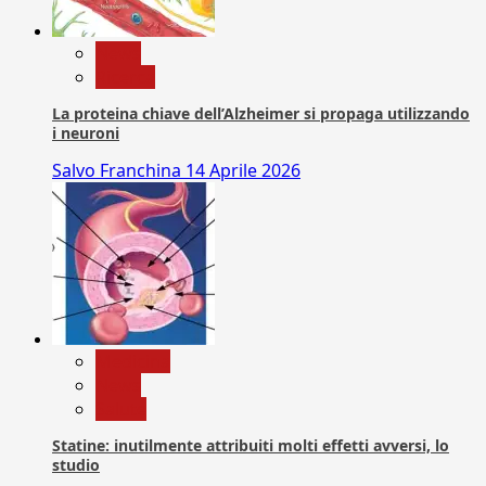
News
Ricerca
La proteina chiave dell’Alzheimer si propaga utilizzando
i neuroni
Salvo Franchina
14 Aprile 2026
Medicina
News
Salute
Statine: inutilmente attribuiti molti effetti avversi, lo
studio