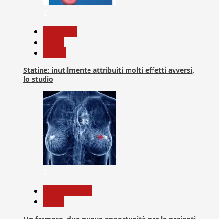
2
Medicina
News
Salute
Statine: inutilmente attribuiti molti effetti avversi,
lo studio
3
Com. Stampa
News
Un farmaco, due nuove opportunità per le pazienti