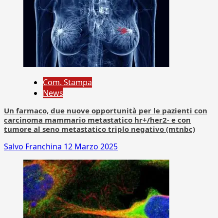
Com. Stampa
News
Un farmaco, due nuove opportunità per le pazienti con
carcinoma mammario metastatico hr+/her2- e con
tumore al seno metastatico triplo negativo (mtnbc)
Salvo Franchina
12 Marzo 2025