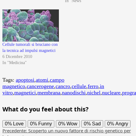
In "News"
Cellule tumorali si bruciano con
la tecnica ad impulsi magnetici
6 Dicembre 2010
In "Medicina"
Tags:
apoptosi
,
atomi
,
campo
magnetico
,
cancerogene
,
cancro
,
cellule
,
ferro
,
in
vitro
,
magnetici
,
membrana
,
nanodischi
,
nichel
,
nucleare
,
progr
What do you feel about this?
0%
Love
0%
Funny
0%
Wow
0%
Sad
0%
Angry
Navigazione
Precedente:
Scoperto un nuovo fattore di rischio genetico per