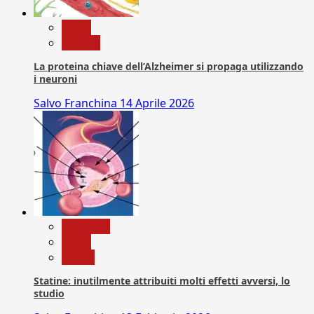
News
Ricerca
La proteina chiave dell’Alzheimer si propaga utilizzando
i neuroni
Salvo Franchina
14 Aprile 2026
Medicina
News
Salute
Statine: inutilmente attribuiti molti effetti avversi, lo
studio