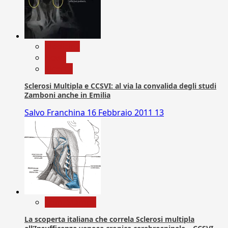
Medicina
News
Ricerca
Sclerosi Multipla e CCSVI: al via la convalida degli studi
Zamboni anche in Emilia
Salvo Franchina
16 Febbraio 2011
13
Com. Stampa
La scoperta italiana che correla Sclerosi multipla