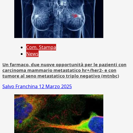
Com. Stampa
News
Un farmaco, due nuove opportunità per le pazienti con
carcinoma mammario metastatico hr+/her2- e con
tumore al seno metastatico triplo negativo (mtnbc)
Salvo Franchina
12 Marzo 2025