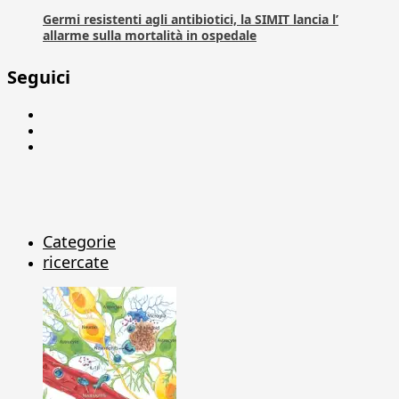
Germi resistenti agli antibiotici, la SIMIT lancia l’
allarme sulla mortalità in ospedale
Seguici
Facebook
Linkedin
X
Categorie
ricercate