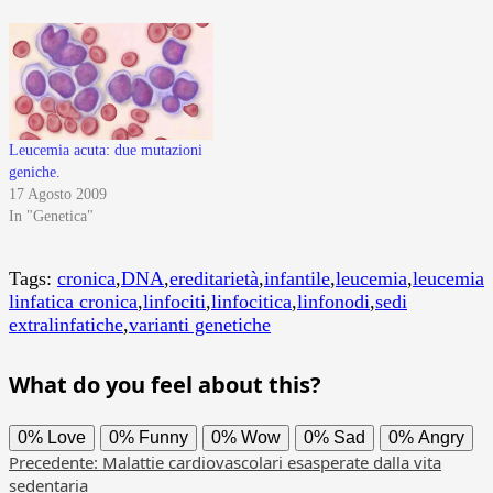
Leucemia acuta: due mutazioni
geniche.
17 Agosto 2009
In "Genetica"
Tags:
cronica
,
DNA
,
ereditarietà
,
infantile
,
leucemia
,
leucemia
linfatica cronica
,
linfociti
,
linfocitica
,
linfonodi
,
sedi
extralinfatiche
,
varianti genetiche
What do you feel about this?
0%
Love
0%
Funny
0%
Wow
0%
Sad
0%
Angry
Navigazione
Precedente:
Malattie cardiovascolari esasperate dalla vita
sedentaria