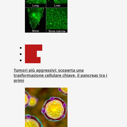
5
biologia
News
Ricerca
Tumori più aggressivi: scoperta una
trasformazione cellulare chiave, il pancreas tra i
primi