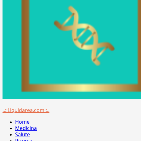
Menu
..::Liquidarea.com::..
principale
Home
Medicina
Salute
Ricerca