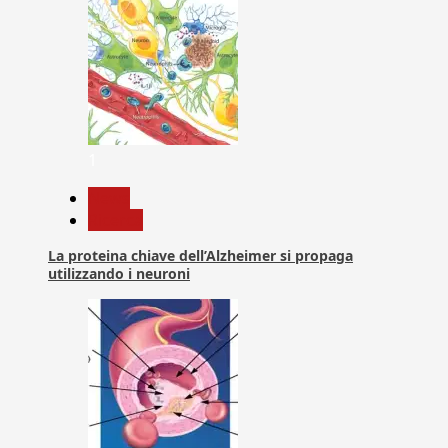
1
News
Ricerca
La proteina chiave dell’Alzheimer si propaga
utilizzando i neuroni