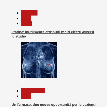
2
Medicina
News
Salute
Statine: inutilmente attribuiti molti effetti avversi,
lo studio
3
Com. Stampa
News
Un farmaco, due nuove opportunità per le pazienti