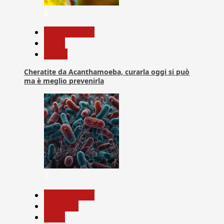
6
Com. Stampa
News
Salute
Cheratite da Acanthamoeba, curarla oggi si può
ma è meglio prevenirla
7
Com. Stampa
Medicina
News