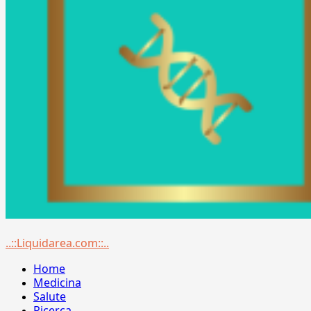
Menu
..::Liquidarea.com::..
principale
Home
Medicina
Salute
Ricerca