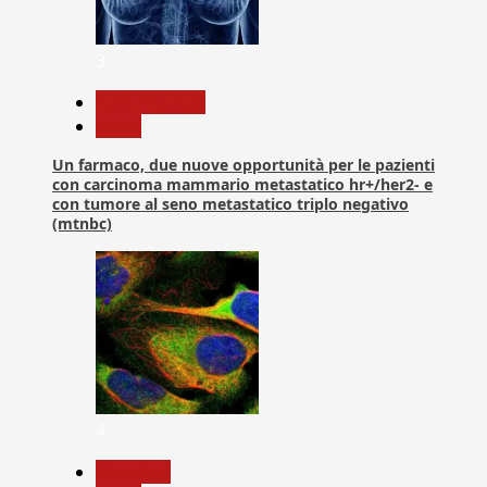
3
Com. Stampa
News
Un farmaco, due nuove opportunità per le pazienti
con carcinoma mammario metastatico hr+/her2- e
con tumore al seno metastatico triplo negativo
(mtnbc)
4
Medicina