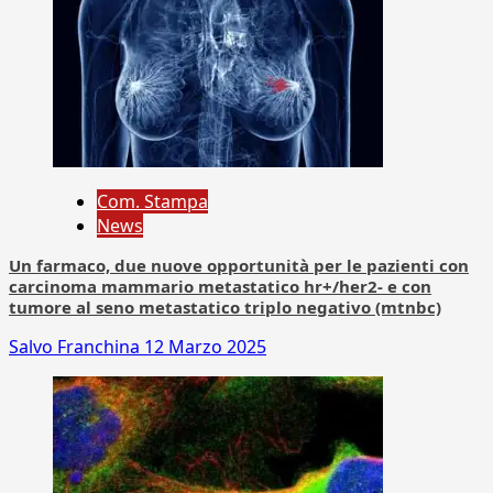
Com. Stampa
News
Un farmaco, due nuove opportunità per le pazienti con
carcinoma mammario metastatico hr+/her2- e con
tumore al seno metastatico triplo negativo (mtnbc)
Salvo Franchina
12 Marzo 2025