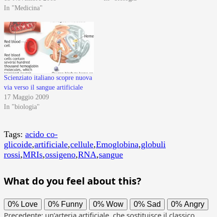
In "Medicina"
Scienziato italiano scopre nuova
via verso il sangue artificiale
17 Maggio 2009
In "biologia"
Tags:
acido co-
glicoide
,
artificiale
,
cellule
,
Emoglobina
,
globuli
rossi
,
MRIs
,
ossigeno
,
RNA
,
sangue
What do you feel about this?
0%
Love
0%
Funny
0%
Wow
0%
Sad
0%
Angry
Precedente:
un’arteria artificiale, che sostituisce il classico