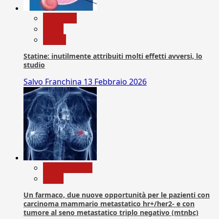
Medicina
News
Salute
Statine: inutilmente attribuiti molti effetti avversi, lo
studio
Salvo Franchina
13 Febbraio 2026
Com. Stampa
News
Un farmaco, due nuove opportunità per le pazienti con
carcinoma mammario metastatico hr+/her2- e con
tumore al seno metastatico triplo negativo (mtnbc)