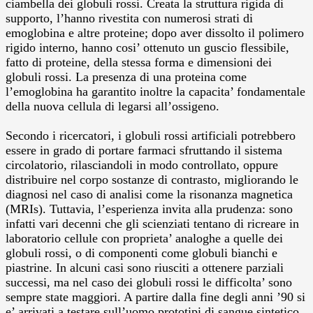
ciambella dei globuli rossi. Creata la struttura rigida di
supporto, l’hanno rivestita con numerosi strati di
emoglobina e altre proteine; dopo aver dissolto il polimero
rigido interno, hanno cosi’ ottenuto un guscio flessibile,
fatto di proteine, della stessa forma e dimensioni dei
globuli rossi. La presenza di una proteina come
l’emoglobina ha garantito inoltre la capacita’ fondamentale
della nuova cellula di legarsi all’ossigeno.
Secondo i ricercatori, i globuli rossi artificiali potrebbero
essere in grado di portare farmaci sfruttando il sistema
circolatorio, rilasciandoli in modo controllato, oppure
distribuire nel corpo sostanze di contrasto, migliorando le
diagnosi nel caso di analisi come la risonanza magnetica
(MRIs). Tuttavia, l’esperienza invita alla prudenza: sono
infatti vari decenni che gli scienziati tentano di ricreare in
laboratorio cellule con proprieta’ analoghe a quelle dei
globuli rossi, o di componenti come globuli bianchi e
piastrine. In alcuni casi sono riusciti a ottenere parziali
successi, ma nel caso dei globuli rossi le difficolta’ sono
sempre state maggiori. A partire dalla fine degli anni ’90 si
e’ arrivati a testare sull’uomo prototipi di sangue sintetico,