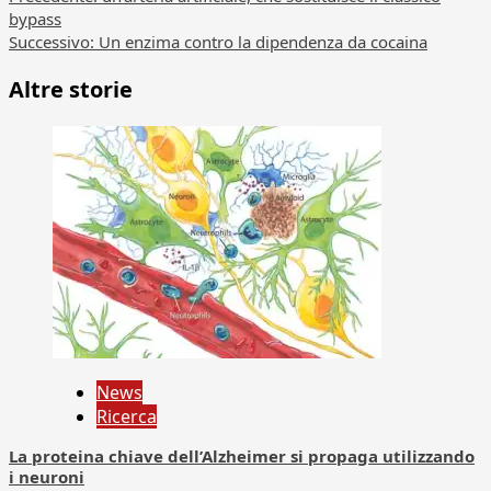
Navigazione
bypass
articolo
Successivo:
Un enzima contro la dipendenza da cocaina
Altre storie
News
Ricerca
La proteina chiave dell’Alzheimer si propaga utilizzando
i neuroni