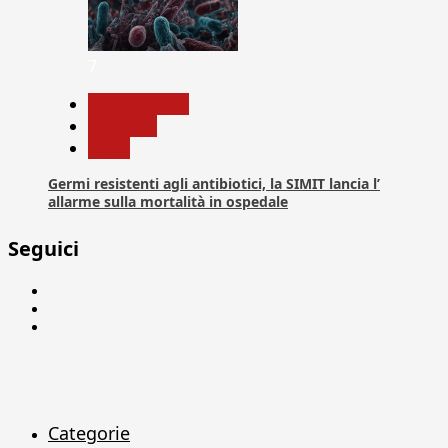
7
Com. Stampa
Medicina
News
Germi resistenti agli antibiotici, la SIMIT lancia l’
allarme sulla mortalità in ospedale
Seguici
Facebook
Linkedin
X
Categorie