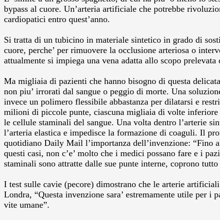
bypass al cuore. Un’arteria artificiale che potrebbe rivoluzio
cardiopatici entro quest’anno.
Si tratta di un tubicino in materiale sintetico in grado di so
cuore, perche’ per rimuovere la occlusione arteriosa o interv
attualmente si impiega una vena adatta allo scopo prelevata d
Ma migliaia di pazienti che hanno bisogno di questa delicata
non piu’ irrorati dal sangue o peggio di morte. Una soluzione 
invece un polimero flessibile abbastanza per dilatarsi e rest
milioni di piccole punte, ciascuna migliaia di volte inferior
le cellule staminali del sangue. Una volta dentro l’arterie si
l’arteria elastica e impedisce la formazione di coaguli. Il pr
quotidiano Daily Mail l’importanza dell’invenzione: “Fino a
questi casi, non c’e’ molto che i medici possano fare e i paz
staminali sono attratte dalle sue punte interne, coprono tutto 
I test sulle cavie (pecore) dimostrano che le arterie artifi
Londra, “Questa invenzione sara’ estremamente utile per i paz
vite umane”.