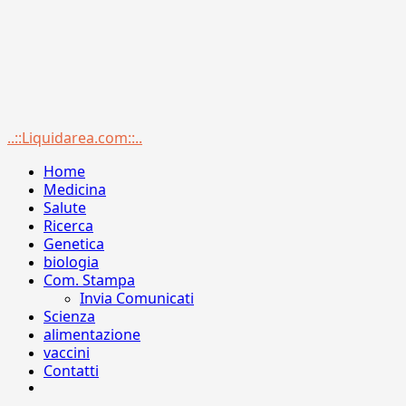
Menu
..::Liquidarea.com::..
principale
Home
Medicina
Salute
Ricerca
Genetica
biologia
Com. Stampa
Invia Comunicati
Scienza
alimentazione
vaccini
Contatti