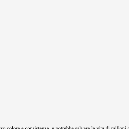
sso colore e consistenza, e potrebbe salvare la vita di milion