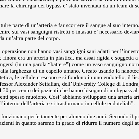
nare la chirurgia dei bypass e’ stato inventata da un team di sc
stituire parte di un’arteria e far scorrere il sangue al suo int
enire sui vasi sanguigni ristretti o intasati e’ necessario dev
a un’altra parte del corpo.
 operazione non hanno vasi sanguigni sani adatti per l’innesto
finora era un’arteria in plastica, ma assai rigida e soggetta a
ringersi (in una parola “battere”) come un vaso sanguigno norm
e alla larghezza di un capello umano. Creato usando la nanotecn
ntetica, le cellule crescono e si fondono in uno endotelio, il l
ofessor Alexander Seifalian, dell’University College di Londra, 
l 30 per cento dei pazienti che hanno bisogno di un bypass al
ienti spesso muoiono. Cosi’ abbiamo sviluppato una arteria art
l’interno dell’arteria e si trasformano in cellule endoteliali”.
ciali funzionano perfettamente per almeno due anni. Secondo il
ienti in quanto saremo in grado di ridurre il numero degli atta