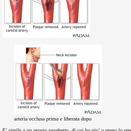
arteria occlusa prima e liberata dopo
E’ simile a un grosso spaghetto, di cui ha piu’ o meno lo ste