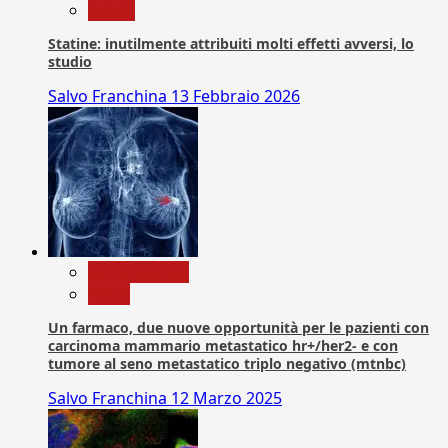
Salute
Statine: inutilmente attribuiti molti effetti avversi, lo
studio
Salvo Franchina
13 Febbraio 2026
Com. Stampa
News
Un farmaco, due nuove opportunità per le pazienti con
carcinoma mammario metastatico hr+/her2- e con
tumore al seno metastatico triplo negativo (mtnbc)
Salvo Franchina
12 Marzo 2025