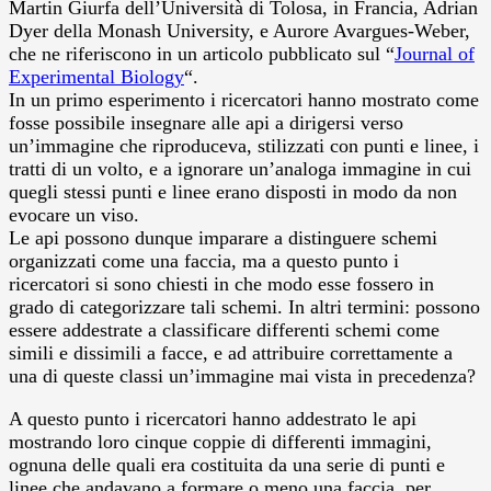
Martin Giurfa dell’Università di Tolosa, in Francia, Adrian
Dyer della Monash University, e Aurore Avargues-Weber,
che ne riferiscono in un articolo pubblicato sul “
Journal of
Experimental Biology
“.
In un primo esperimento i ricercatori hanno mostrato come
fosse possibile insegnare alle api a dirigersi verso
un’immagine che riproduceva, stilizzati con punti e linee, i
tratti di un volto, e a ignorare un’analoga immagine in cui
quegli stessi punti e linee erano disposti in modo da non
evocare un viso.
Le api possono dunque imparare a distinguere schemi
organizzati come una faccia, ma a questo punto i
ricercatori si sono chiesti in che modo esse fossero in
grado di categorizzare tali schemi. In altri termini: possono
essere addestrate a classificare differenti schemi come
simili e dissimili a facce, e ad attribuire correttamente a
una di queste classi un’immagine mai vista in precedenza?
A questo punto i ricercatori hanno addestrato le api
mostrando loro cinque coppie di differenti immagini,
ognuna delle quali era costituita da una serie di punti e
linee che andavano a formare o meno una faccia, per