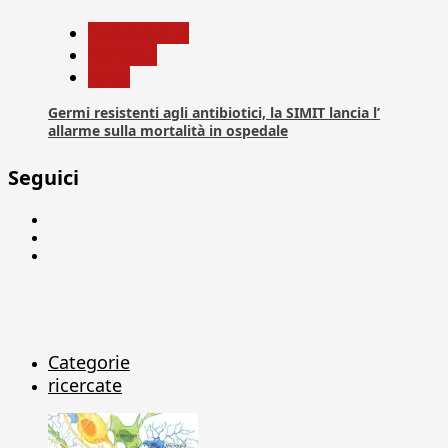
Com. Stampa
Medicina
News
Germi resistenti agli antibiotici, la SIMIT lancia l’
allarme sulla mortalità in ospedale
Seguici
Facebook
Linkedin
X
Categorie
ricercate