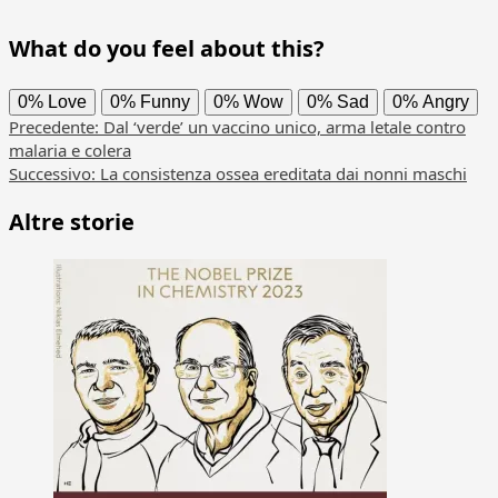
What do you feel about this?
0%
Love
0%
Funny
0%
Wow
0%
Sad
0%
Angry
Navigazione
Precedente:
Dal ‘verde’ un vaccino unico, arma letale contro
malaria e colera
articolo
Successivo:
La consistenza ossea ereditata dai nonni maschi
Altre storie