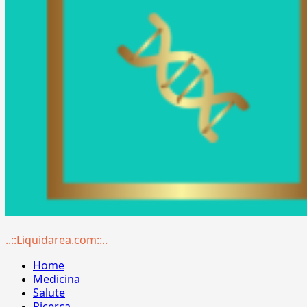
Menu
..::Liquidarea.com::..
principale
Home
Medicina
Salute
Ricerca