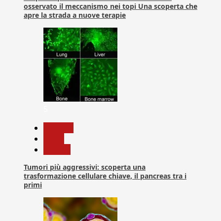
osservato il meccanismo nei topi Una scoperta che
apre la strada a nuove terapie
5
biologia
News
Ricerca
Tumori più aggressivi: scoperta una
trasformazione cellulare chiave, il pancreas tra i
primi