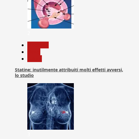
2
Medicina
News
Salute
Statine: inutilmente attribuiti molti effetti avversi,
lo studio
3