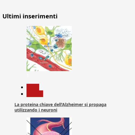
Ultimi inserimenti
1
News
Ricerca
La proteina chiave dell’Alzheimer si propaga
utilizzando i neuroni