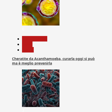
6
Com. Stampa
News
Salute
Cheratite da Acanthamoeba, curarla oggi si può
ma è meglio prevenirla
7