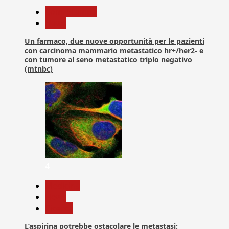
Com. Stampa
News
Un farmaco, due nuove opportunità per le pazienti
con carcinoma mammario metastatico hr+/her2- e
con tumore al seno metastatico triplo negativo
(mtnbc)
4
Medicina
News
Ricerca
L’aspirina potrebbe ostacolare le metastasi: