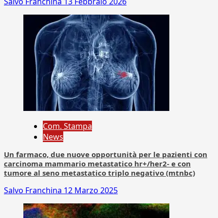
Salvo Franchina
13 Febbraio 2026
Com. Stampa
News
Un farmaco, due nuove opportunità per le pazienti con
carcinoma mammario metastatico hr+/her2- e con
tumore al seno metastatico triplo negativo (mtnbc)
Salvo Franchina
12 Marzo 2025