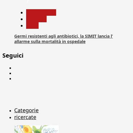
7
Com. Stampa
Medicina
News
Germi resistenti agli antibiotici, la SIMIT lancia l’
allarme sulla mortalità in ospedale
Seguici
Facebook
Linkedin
X
Categorie
ricercate