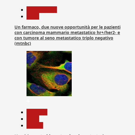
Com. Stampa
News
Un farmaco, due nuove opportunità per le pazienti
con carcinoma mammario metastatico hr+/her2- e
con tumore al seno metastatico triplo negativo
(mtnbc)
4
Medicina
News
Ricerca