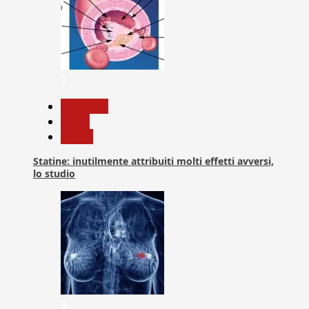
2
Medicina
News
Salute
Statine: inutilmente attribuiti molti effetti avversi,
lo studio
3