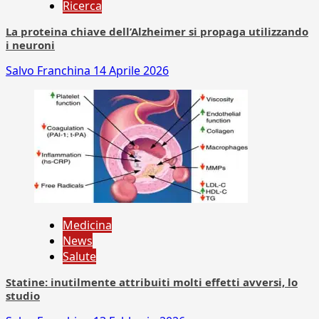
Ricerca
La proteina chiave dell’Alzheimer si propaga utilizzando
i neuroni
Salvo Franchina
14 Aprile 2026
Medicina
News
Salute
Statine: inutilmente attribuiti molti effetti avversi, lo
studio