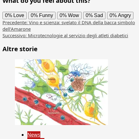
What do you feel about this?
0%
Love
0%
Funny
0%
Wow
0%
Sad
0%
Angry
Navigazione
Precedente:
Vino e scienza: svelato il DNA della bacca simbolo
dell’Amarone
articolo
Successivo:
Microtecnologie al servizio degli atleti diabetici
Altre storie
News