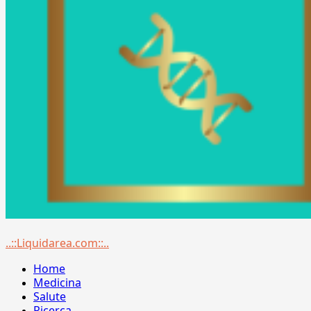
Menu
..::Liquidarea.com::..
principale
Home
Medicina
Salute
Ricerca