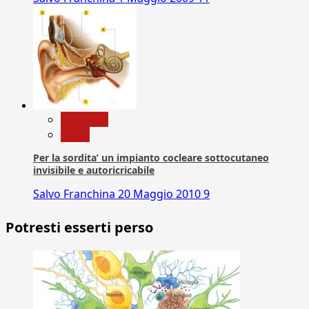
Medicina
News
Per la sordita’ un impianto cocleare sottocutaneo
invisibile e autoricricabile
Salvo Franchina
20 Maggio 2010
9
Potresti esserti perso