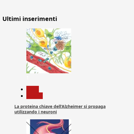
Ultimi inserimenti
1
News
Ricerca
La proteina chiave dell’Alzheimer si propaga
utilizzando i neuroni