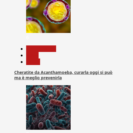
6
Com. Stampa
News
Salute
Cheratite da Acanthamoeba, curarla oggi si può
ma è meglio prevenirla