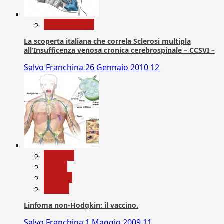
Com. Stampa
La scoperta italiana che correla Sclerosi multipla
all’Insufficenza venosa cronica cerebrospinale – CCSVI –
Salvo Franchina
26 Gennaio 2010
12
biologia
Salute
Scienza
vaccini
Linfoma non-Hodgkin: il vaccino.
Salvo Franchina
1 Maggio 2009
11