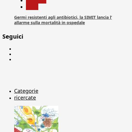
Medicina
News
Germi resistenti agli antibiotici, la SIMIT lancia l’
allarme sulla mortalità in ospedale
Seguici
Facebook
Linkedin
X
Categorie
ricercate