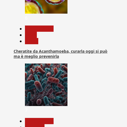
6
Com. Stampa
News
Salute
Cheratite da Acanthamoeba, curarla oggi si può
ma è meglio prevenirla
7
Com. Stampa