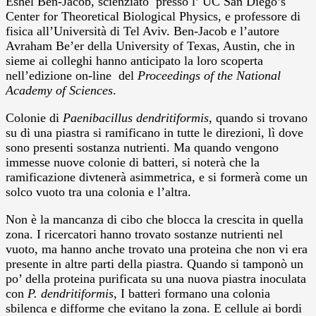
Eshel Ben-Jacob, scienziato presso l’ UC San Diego’s
Center for Theoretical Biological Physics, e professore di
fisica all’Università di Tel Aviv. Ben-Jacob e l’autore
Avraham Be’er della University of Texas, Austin, che in
sieme ai colleghi hanno anticipato la loro scoperta
nell’edizione on-line del
Proceedings of the National
Academy of Sciences
.
Colonie di
Paenibacillus dendritiformis
, quando si trovano
su di una piastra si ramificano in tutte le direzioni, lì dove
sono presenti sostanza nutrienti. Ma quando vengono
immesse nuove colonie di batteri, si noterà che la
ramificazione divtenerà asimmetrica, e si formerà come un
solco vuoto tra una colonia e l’altra.
Non è la mancanza di cibo che blocca la crescita in quella
zona. I ricercatori hanno trovato sostanze nutrienti nel
vuoto, ma hanno anche trovato una proteina che non vi era
presente in altre parti della piastra. Quando si tamponò un
po’ della proteina purificata su una nuova piastra inoculata
con
P. dendritiformis
, I batteri formano una colonia
sbilenca e difforme che evitano la zona. E cellule ai bordi