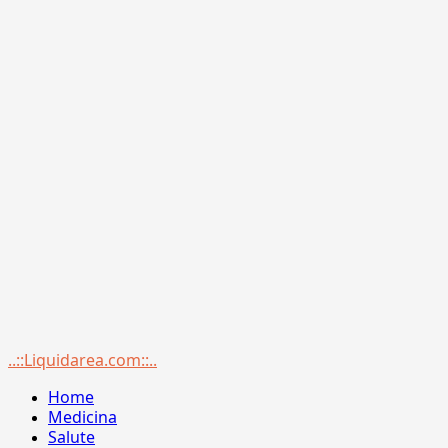
Menu
..::Liquidarea.com::..
principale
Home
Medicina
Salute