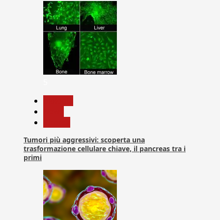
5
biologia
News
Ricerca
Tumori più aggressivi: scoperta una
trasformazione cellulare chiave, il pancreas tra i
primi