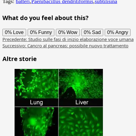
Tags:
batteri
,
Paenibacillus dendritiformis
,
subtilisina
What do you feel about this?
0%
Love
0%
Funny
0%
Wow
0%
Sad
0%
Angry
Navigazione
Precedente:
Studio sulle fasi di inizio elaborazione voce umana
Successivo:
Cancro al pancreas: possibile nuovo trattamento
articolo
Altre storie