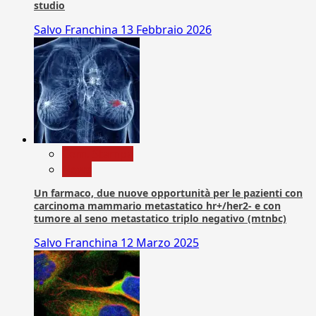
studio
Salvo Franchina
13 Febbraio 2026
Com. Stampa
News
Un farmaco, due nuove opportunità per le pazienti con
carcinoma mammario metastatico hr+/her2- e con
tumore al seno metastatico triplo negativo (mtnbc)
Salvo Franchina
12 Marzo 2025