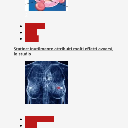
2
Medicina
News
Salute
Statine: inutilmente attribuiti molti effetti avversi,
lo studio
3
Com. Stampa
News