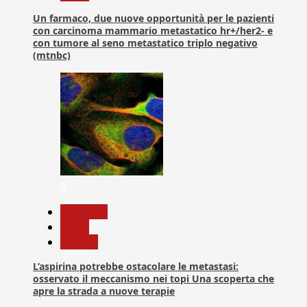
Un farmaco, due nuove opportunità per le pazienti
con carcinoma mammario metastatico hr+/her2- e
con tumore al seno metastatico triplo negativo
(mtnbc)
4
Medicina
News
Ricerca
L’aspirina potrebbe ostacolare le metastasi:
osservato il meccanismo nei topi Una scoperta che
apre la strada a nuove terapie