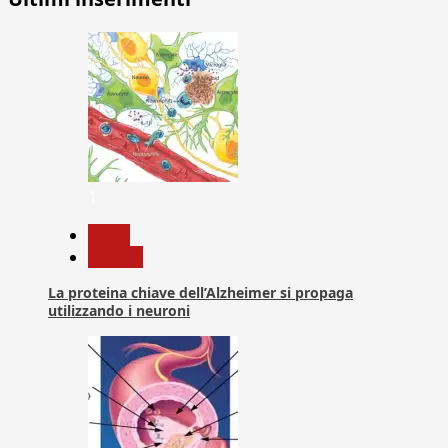
1
News
Ricerca
La proteina chiave dell’Alzheimer si propaga
utilizzando i neuroni