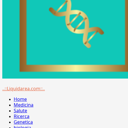
Menu
..::Liquidarea.com::..
principale
Home
Medicina
Salute
Ricerca
Genetica
biologia