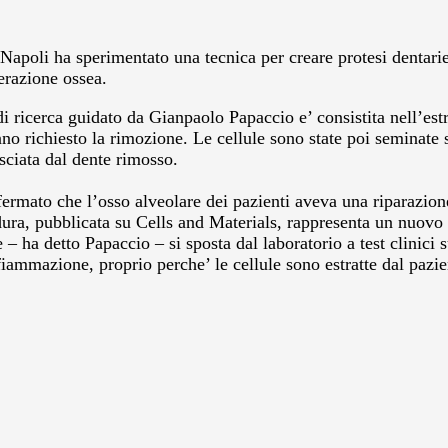
 Napoli ha sperimentato una tecnica per creare protesi dentari
nerazione ossea.
 ricerca guidato da Gianpaolo Papaccio e’ consistita nell’estr
anno richiesto la rimozione. Le cellule sono state poi seminat
lasciata dal dente rimosso.
fermato che l’osso alveolare dei pazienti aveva una riparazione
dura, pubblicata su Cells and Materials, rappresenta un nuovo 
 – ha detto Papaccio – si sposta dal laboratorio a test clinici s
mmazione, proprio perche’ le cellule sono estratte dal pazie