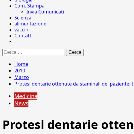
Com. Stampa
Invia Comunicati
Scienza
alimentazione
vaccini
Contatti
Ricerca
per:
Home
2010
Marzo
Protesi dentarie ottenute da staminali del paziente
Medicina
News
Protesi dentarie otten