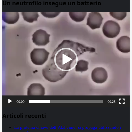
Un neutrofilo insegue un batterio
Video
Player
00:00
00:25
Articoli recenti
La proteina chiave dell’Alzheimer si propaga utilizzando i