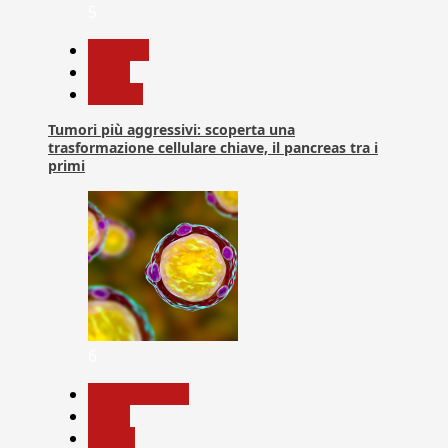
5
biologia
News
Ricerca
Tumori più aggressivi: scoperta una
trasformazione cellulare chiave, il pancreas tra i
primi
6
Com. Stampa
News
Salute