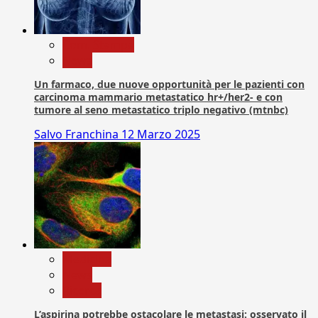
Com. Stampa
News
Un farmaco, due nuove opportunità per le pazienti con
carcinoma mammario metastatico hr+/her2- e con
tumore al seno metastatico triplo negativo (mtnbc)
Salvo Franchina
12 Marzo 2025
Medicina
News
Ricerca
L’aspirina potrebbe ostacolare le metastasi: osservato il