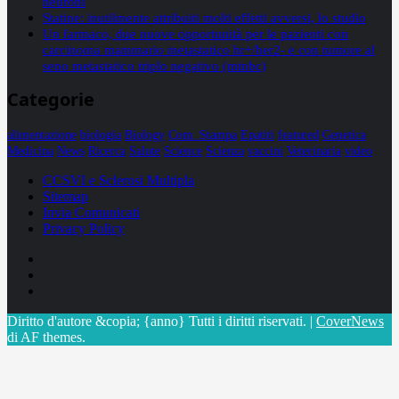
neuroni
Statine: inutilmente attribuiti molti effetti avversi, lo studio
Un farmaco, due nuove opportunità per le pazienti con
carcinoma mammario metastatico hr+/her2- e con tumore al
seno metastatico triplo negativo (mtnbc)
Categorie
alimentazione
biologia
Biology
Com. Stampa
Epatiti
featured
Genetica
Medicina
News
Ricerca
Salute
Science
Scienza
vaccini
Veterinaria
video
CCSVI e Sclerosi Multipla
Sitemap
Invia Comunicati
Privacy Policy
Facebook
Linkedin
X
Diritto d'autore &copia; {anno} Tutti i diritti riservati.
|
CoverNews
di AF themes.