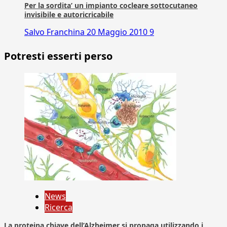
Per la sordita’ un impianto cocleare sottocutaneo
invisibile e autoricricabile
Salvo Franchina
20 Maggio 2010
9
Potresti esserti perso
News
Ricerca
La proteina chiave dell’Alzheimer si propaga utilizzando i