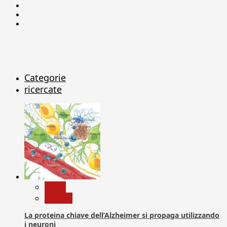
Facebook
Linkedin
X
Categorie
ricercate
News
Ricerca
La proteina chiave dell’Alzheimer si propaga utilizzando
i neuroni