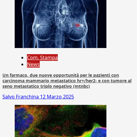
Com. Stampa
News
Un farmaco, due nuove opportunità per le pazienti con
carcinoma mammario metastatico hr+/her2- e con tumore al
seno metastatico triplo negativo (mtnbc)
Salvo Franchina
12 Marzo 2025