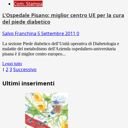
Com. Stampa
L’Ospedale Pisano: miglior centro UE per la cura
del piede diabetico
Salvo Franchina
5 Settembre 2011
0
La sezione Piede diabetico dell’Unità operativa di Diabetologia e
malattie del metabolismo dell'Azienda ospedaliero-universitaria
pisana è il miglior centro europeo...
Leggi tutto
Paginazione
2
3
Successivo
1
degli
Ultimi inserimenti
articoli