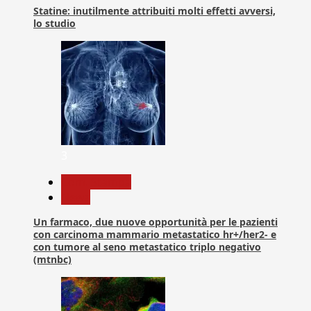
Statine: inutilmente attribuiti molti effetti avversi,
lo studio
3
Com. Stampa
News
Un farmaco, due nuove opportunità per le pazienti
con carcinoma mammario metastatico hr+/her2- e
con tumore al seno metastatico triplo negativo
(mtnbc)