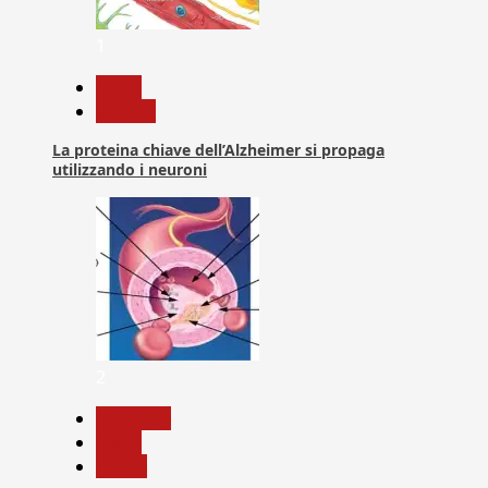
1
News
Ricerca
La proteina chiave dell’Alzheimer si propaga
utilizzando i neuroni
2
Medicina
News
Salute