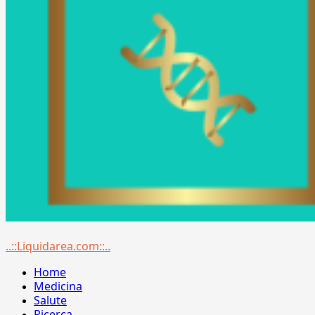
Menu
..::Liquidarea.com::..
principale
Home
Medicina
Salute
Ricerca