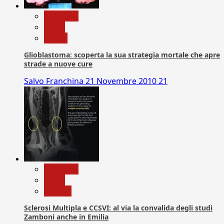
Medicina
News
Salute
Glioblastoma: scoperta la sua strategia mortale che apre
strade a nuove cure
Salvo Franchina
21 Novembre 2010
21
Medicina
News
Ricerca
Sclerosi Multipla e CCSVI: al via la convalida degli studi
Zamboni anche in Emilia