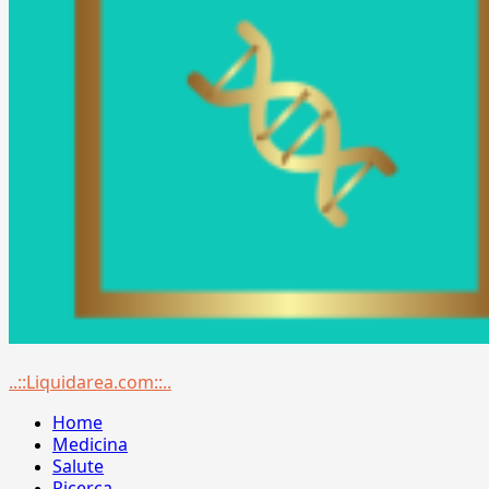
Menu
..::Liquidarea.com::..
principale
Home
Medicina
Salute
Ricerca