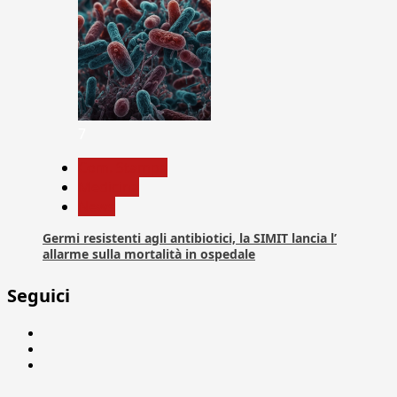
7
Com. Stampa
Medicina
News
Germi resistenti agli antibiotici, la SIMIT lancia l’
allarme sulla mortalità in ospedale
Seguici
Facebook
Linkedin
X