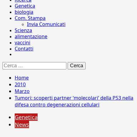
Genetica
biologia
Com. Stampa
Invia Comunicati
Scienza
alimentazione
vaccini
Contatti
Ricerca
per:
Home
2010
Marzo
Tumori: scoperti partner ‘molecolari’ della P53 nella
difesa contro degenerazioni cellulari
Genetica
News