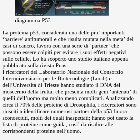
diagramma P53
La proteina p53, considerata una delle piu’ importanti
‘barriere’ antitumorali e che risulta mutata nella meta’ dei
casi di cancro, lavora con una serie di ‘partner’ che
possono essere colpiti per evitare i suoi effetti negativi
sulle cellule. Lo ha scoperto uno studio italiano appena
pubblicato sulla rivista Pnas.
I ricercatori del Laboratorio Nazionale del Consorzio
Interuniversitario per le Biotecnologie (Lncib) e
dell’Università di Trieste hanno studiato il DNA del
moscerino della frutta, che presenta molti geni ‘antenati’ di
quelli dell’uomo ma molto meno complicati. Analizzando
circa il 70% delle proteine di Drosophila, i ricercatori sono
riusciti a identificare numerosi partner della p53 finora
sconosciuti, molti dei quali inaspettati; hanno poi usato la
lista di proteine come guida, cosi’ da risalire alle
corrispondenti proteine nell’uomo.