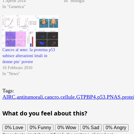
1 Aprile 2014
In "biologia"
In "Genetica"
Cancro al seno: la proteina p53
subisce alterazioni letali in
donne piu’ povere
16 Febbraio 2010
In "News"
Tags:
AIRC
,
antitumorali
,
cancro
,
cellule
,
GTPBP4
,
p53
,
PNAS
,
prote
What do you feel about this?
0%
Love
0%
Funny
0%
Wow
0%
Sad
0%
Angry