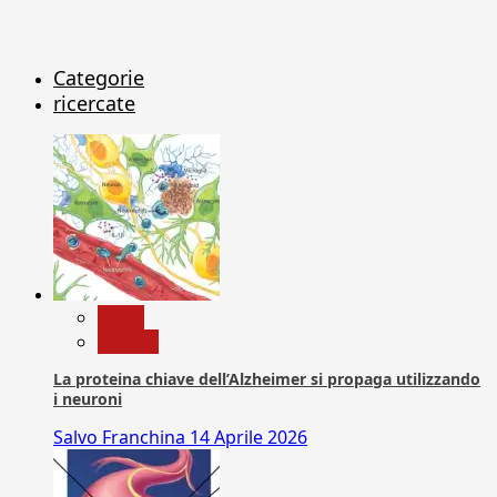
Categorie
ricercate
News
Ricerca
La proteina chiave dell’Alzheimer si propaga utilizzando
i neuroni
Salvo Franchina
14 Aprile 2026