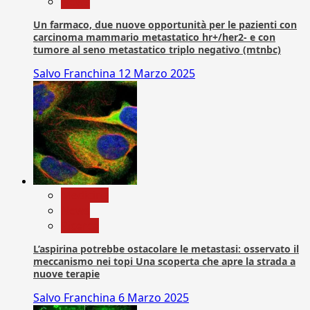
News
Un farmaco, due nuove opportunità per le pazienti con
carcinoma mammario metastatico hr+/her2- e con
tumore al seno metastatico triplo negativo (mtnbc)
Salvo Franchina
12 Marzo 2025
Medicina
News
Ricerca
L’aspirina potrebbe ostacolare le metastasi: osservato il
meccanismo nei topi Una scoperta che apre la strada a
nuove terapie
Salvo Franchina
6 Marzo 2025