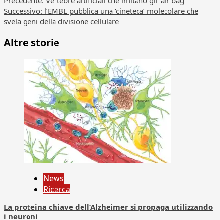
Navigazione
Precedente:
Vertebre artificiali che imitano gli ‘air bag’
Successivo:
l’EMBL pubblica una ‘cineteca’ molecolare che
articolo
svela geni della divisione cellulare
Altre storie
News
Ricerca
La proteina chiave dell’Alzheimer si propaga utilizzando
i neuroni