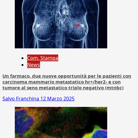
Com. Stampa
News
Un farmaco, due nuove opportunità per le pazienti con
carcinoma mammario metastatico hr+/her2- e con
tumore al seno metastatico triplo negativo (mtnbc)
Salvo Franchina
12 Marzo 2025