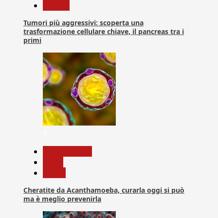
Ricerca
Tumori più aggressivi: scoperta una
trasformazione cellulare chiave, il pancreas tra i
primi
6
Com. Stampa
News
Salute
Cheratite da Acanthamoeba, curarla oggi si può
ma è meglio prevenirla