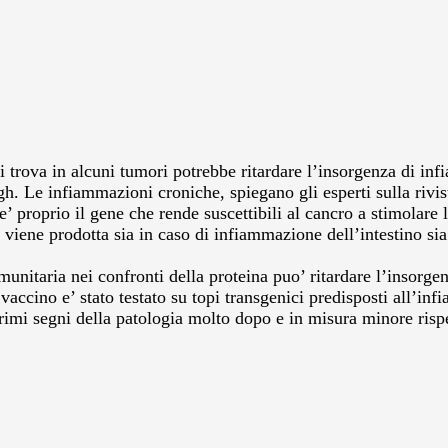
trova in alcuni tumori potrebbe ritardare l’insorgenza di inf
gh. Le infiammazioni croniche, spiegano gli esperti sulla rivis
e’ proprio il gene che rende suscettibili al cancro a stimolare 
 viene prodotta sia in caso di infiammazione dell’intestino si
unitaria nei confronti della proteina puo’ ritardare l’insorg
Il vaccino e’ stato testato su topi transgenici predisposti al
imi segni della patologia molto dopo e in misura minore rispe