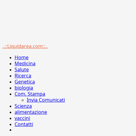
Menu
..::Liquidarea.com::..
principale
Home
Medicina
Salute
Ricerca
Genetica
biologia
Com. Stampa
Invia Comunicati
Scienza
alimentazione
vaccini
Contatti