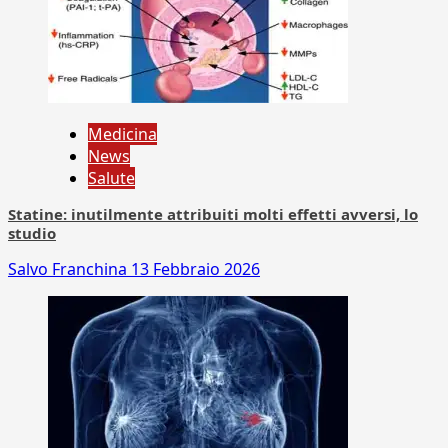
Medicina
News
Salute
Statine: inutilmente attribuiti molti effetti avversi, lo
studio
Salvo Franchina
13 Febbraio 2026