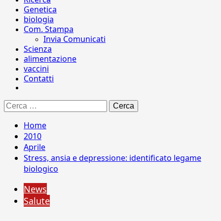
Genetica
biologia
Com. Stampa
Invia Comunicati
Scienza
alimentazione
vaccini
Contatti
Ricerca
per:
Home
2010
Aprile
Stress, ansia e depressione: identificato legame
biologico
News
Salute