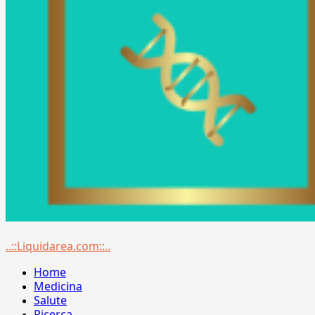
Menu
..::Liquidarea.com::..
principale
Home
Medicina
Salute
Ricerca