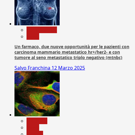
Com. Stampa
News
Un farmaco, due nuove opportunità per le pazienti con
carcinoma mammario metastatico hr+/her2- e con
tumore al seno metastatico triplo negativo (mtnbc)
Salvo Franchina
12 Marzo 2025
Medicina
News
Ricerca