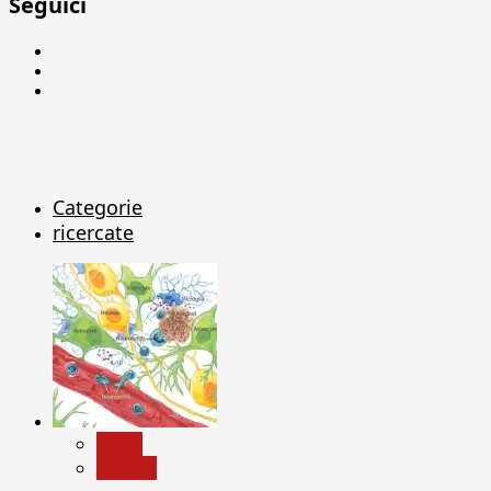
Seguici
Facebook
Linkedin
X
Categorie
ricercate
News
Ricerca