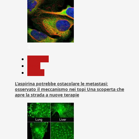
4
Medicina
News
Ricerca
L’aspirina potrebbe ostacolare le metastasi:
osservato il meccanismo nei topi Una scoperta che
apre la strada a nuove terapie