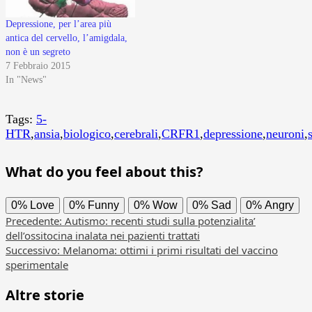
Depressione, per l’area più
antica del cervello, l’amigdala,
non è un segreto
7 Febbraio 2015
In "News"
Tags:
5-
HTR
,
ansia
,
biologico
,
cerebrali
,
CRFR1
,
depressione
,
neuroni
,
What do you feel about this?
0%
Love
0%
Funny
0%
Wow
0%
Sad
0%
Angry
Navigazione
Precedente:
Autismo: recenti studi sulla potenzialita’
dell’ossitocina inalata nei pazienti trattati
articolo
Successivo:
Melanoma: ottimi i primi risultati del vaccino
sperimentale
Altre storie