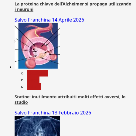
La proteina chiave dell’Alzheimer si propaga utilizzando
i neuroni
Salvo Franchina
14 Aprile 2026
Medicina
News
Salute
Statine: inutilmente attribuiti molti effetti avversi, lo
studio
Salvo Franchina
13 Febbraio 2026