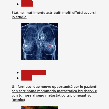
Salute
Statine: inutilmente attribuiti molti effetti avversi,
lo studio
3
Com. Stampa
News
Un farmaco, due nuove opportunità per le pazienti
con carcinoma mammario metastatico hr+/her2- e
con tumore al seno metastatico triplo negativo
(mtnbc)