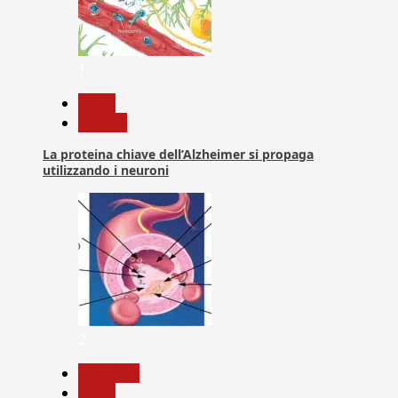
1
News
Ricerca
La proteina chiave dell’Alzheimer si propaga
utilizzando i neuroni
2
Medicina
News