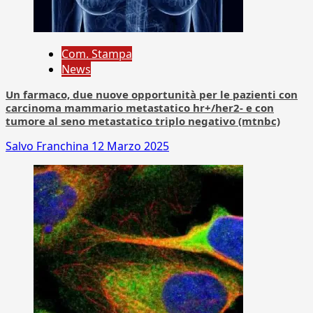
Com. Stampa
News
Un farmaco, due nuove opportunità per le pazienti con
carcinoma mammario metastatico hr+/her2- e con
tumore al seno metastatico triplo negativo (mtnbc)
Salvo Franchina
12 Marzo 2025