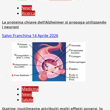
News
Ricerca
La proteina chiave dell’Alzheimer si propaga utilizzando
i neuroni
Salvo Franchina
14 Aprile 2026
Medicina
News
Salute
Statine: inutilmente attribuiti molti effetti avversi, lo