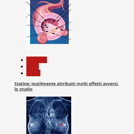
2
Medicina
News
Salute
Statine: inutilmente attribuiti molti effetti avversi,
lo studio