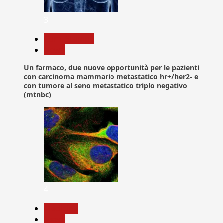
3
Com. Stampa
News
Un farmaco, due nuove opportunità per le pazienti
con carcinoma mammario metastatico hr+/her2- e
con tumore al seno metastatico triplo negativo
(mtnbc)
4
Medicina
News