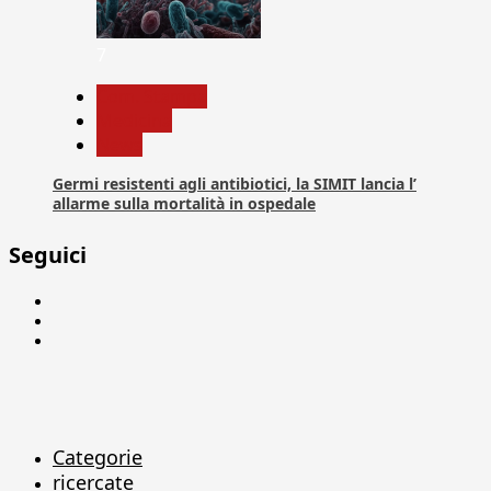
7
Com. Stampa
Medicina
News
Germi resistenti agli antibiotici, la SIMIT lancia l’
allarme sulla mortalità in ospedale
Seguici
Facebook
Linkedin
X
Categorie
ricercate