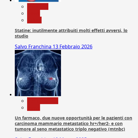
Medicina
News
Salute
Statine: inutilmente attribuiti molti effetti avversi, lo
studio
Salvo Franchina
13 Febbraio 2026
Com. Stampa
News
Un farmaco, due nuove opportunità per le pazienti con
carcinoma mammario metastatico hr+/her2- e con
tumore al seno metastatico triplo negativo (mtnbc)