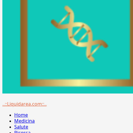
Menu
..::Liquidarea.com::..
principale
Home
Medicina
Salute
Ricerca