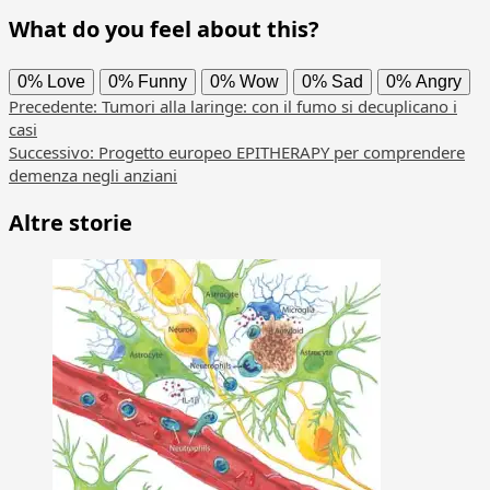
What do you feel about this?
0%
Love
0%
Funny
0%
Wow
0%
Sad
0%
Angry
Navigazione
Precedente:
Tumori alla laringe: con il fumo si decuplicano i
casi
articolo
Successivo:
Progetto europeo EPITHERAPY per comprendere
demenza negli anziani
Altre storie