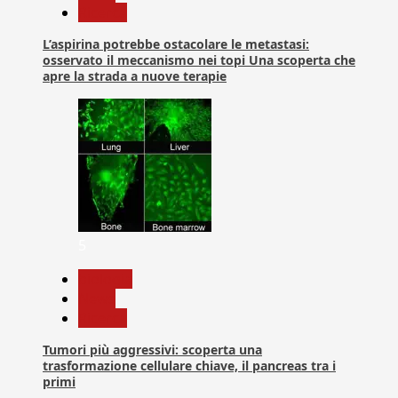
Ricerca
L’aspirina potrebbe ostacolare le metastasi:
osservato il meccanismo nei topi Una scoperta che
apre la strada a nuove terapie
5
biologia
News
Ricerca
Tumori più aggressivi: scoperta una
trasformazione cellulare chiave, il pancreas tra i
primi