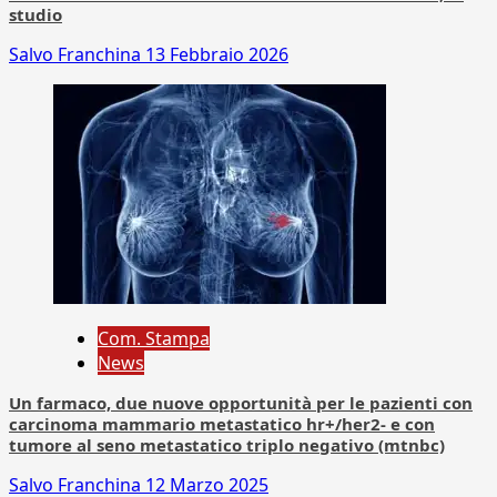
studio
Salvo Franchina
13 Febbraio 2026
Com. Stampa
News
Un farmaco, due nuove opportunità per le pazienti con
carcinoma mammario metastatico hr+/her2- e con
tumore al seno metastatico triplo negativo (mtnbc)
Salvo Franchina
12 Marzo 2025